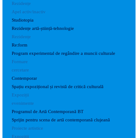
Rezidențe
Apel activ/inactiv
Studiotopia
Rezidențe artă-știință-tehnologie
Rezidențe
Re:form
Program experimental de regândire a muncii culturale
Formare
cercetare
Contemporar
Spațiu expozițional și revistă de critică culturală
Expoziții
evenimente
Programul de Artă Contemporană BT
Sprijin pentru scena de artă contemporană clujeană
Proiecte artistice
Expoziții