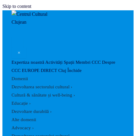
Skip to content
×
Expertiza noastră
Activități
Spații
Membri CCC
Despre
CCC
EUROPE DIRECT Cluj
Închide
Domenii
Dezvoltarea sectorului cultural
›
Cultură & sănătate și well-being
›
Educație
›
Dezvoltare durabilă
›
Alte domenii
Advocacy
›