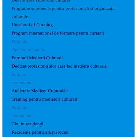
Dezvoltarea sectorului cultural
Programe și proiecte pentru profesioniști și organizații
culturale.
Unschool of Curating
Program internațional de formare pentru curatori
Formare
Apel activ/inactiv
Forumul Medierii Culturale
Dedicat profesioniștilor care fac mediere culturală
Formare
evenimente
Atelierele Mediere Culturală+
Training pentru mediatori culturali
Formare
evenimente
Cluj în rezidență
Rezidențe pentru artiștii locali