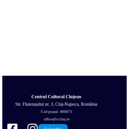
Centrul Cultural Clujean
Str. Fluierașului nr. 3, Cluj-Napoca, România
Cod poștal: 400073
office@cccluj.ro