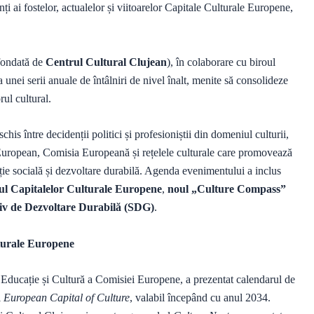
nți ai fostelor, actualelor și viitoarelor Capitale Culturale Europene,
ondată de
Centrul Cultural Clujean
), în colaborare cu biroul
nei serii anuale de întâlniri de nivel înalt, menite să consolideze
rul cultural.
is între decidenții politici și profesioniștii din domeniul culturii,
European, Comisia Europeană și rețelele culturale care promovează
iție socială și dezvoltare durabilă. Agenda evenimentului a inclus
l Capitalelor Culturale Europene
,
noul „Culture Compass”
tiv de Dezvoltare Durabilă (SDG)
.
turale Europene
e Educație și Cultură a Comisiei Europene, a prezentat calendarul de
l
European Capital of Culture
, valabil începând cu anul 2034.