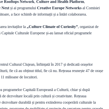
ve Rooftops Network
,
Culture and Health Platform
,
e Next
și ai programului
Creative Europe Networks
al Comisiei
toare, a face schimb de informații și a întări colaborarea.
area invitaților la
„Culture Climate of Curiosity”
, organizat de
ă Capitale Culturale Europene și-au lansat oficial programele
trul Cultural Clujean, înființată în 2017 și dedicată orașelor
urii, fie că au obținut titlul, fie că nu. Rețeaua reunește 47 de orașe
 11 milioane de locuitori.
ea programelor Capitală Europeană a Culturii, chiar și după
 de dezvoltare locală prin cultură și creativitate. Rețeaua
 dezvoltare durabilă și pentru extinderea cooperării culturale la
ințe, programe de mobilitate și proiecte de cercetare pentru orașele