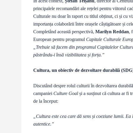
În acest context,
Ștefan Teișanu
, director al Centrul
principalele recomandări ale rețelei pentru viitorul ca
Culturale nu doar în raport cu titlul obținut, ci și cu
importanța colaborării între orașele câștigătoare și cele
Completând această perspectivă,
Marilyn Reddan
, 
European pentru programul
Capitale Culturale Euro
„Trebuie să facem din programul Capitalelor Cultur
păstrându-i însă vizibilitatea și forța.”
Cultura, un obiectiv de dezvoltare durabilă (SDG
Discutând despre rolul culturii în dezvoltarea durabil
campaniei
Culture Goal
și a susținut că cultura ar fi
de la început:
„Cultura este cea care dă sens și coeziune lumii. Ea
autentice.”