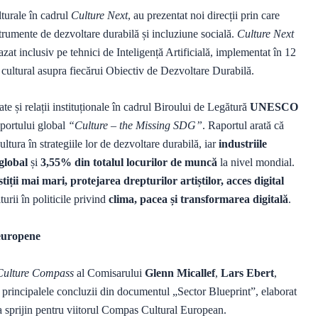
ulturale în cadrul
Culture Next
, au prezentat noi direcții prin care
nstrumente de dezvoltare durabilă și incluziune socială.
Culture Next
azat inclusiv pe tehnici de Inteligență Artificială, implementat în 12
l cultural asupra fiecărui Obiectiv de Dezvoltare Durabilă.
ate și relații instituționale în cadrul Biroului de Legătură
UNESCO
aportului global
“Culture – the Missing SDG”
. Raportul arată că
ultura în strategiile lor de dezvoltare durabilă, iar
industriile
global
și
3,55% din totalul locurilor de muncă
la nivel mondial.
stiții mai mari, protejarea drepturilor artiștilor, acces digital
turii în politicile privind
clima, pacea și transformarea digitală
.
 europene
Culture Compass
al Comisarului
Glenn Micallef
,
Lars Ebert
,
t principalele concluzii din documentul „Sector Blueprint”, elaborat
 ca sprijin pentru viitorul Compas Cultural European.