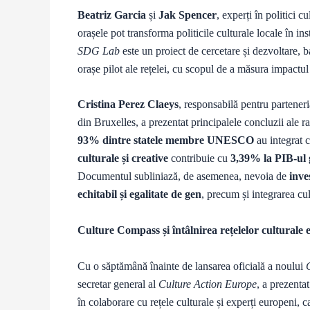
Beatriz Garcia
și
Jak Spencer
, experți în politici c
orașele pot transforma politicile culturale locale în i
SDG Lab
este un proiect de cercetare și dezvoltare, b
orașe pilot ale rețelei, cu scopul de a măsura impactu
Cristina Perez Claeys
, responsabilă pentru parteneri
din Bruxelles, a prezentat principalele concluzii ale r
93% dintre statele membre UNESCO
au integrat c
culturale și creative
contribuie cu
3,39% la PIB-ul 
Documentul subliniază, de asemenea, nevoia de
inve
echitabil și egalitate de gen
, precum și integrarea cul
Culture Compass și întâlnirea rețelelor culturale
Cu o săptămână înainte de lansarea oficială a noului
secretar general al
Culture Action Europe
, a prezenta
în colaborare cu rețele culturale și experți europeni,