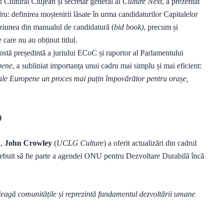
ui Cultural Clujean și secretar general al
Culture Next
, a prezentat
dru: definirea moștenirii lăsate în urma candidaturilor Capitalelor
 viziunea din manualul de candidatură (
bid book)
, precum și
 care nu au obținut titlul.
fostă președintă a juriului ECoC și raportor al Parlamentului
pene
, a subliniat importanța unui cadru mai simplu și mai eficient:
ale Europene un proces mai puțin împovărător pentru orașe,
)
ă,
John Crowley
(
UCLG Culture
) a oferit actualizări din cadrul
 trebuit să fie parte a agendei ONU pentru Dezvoltare Durabilă încă
 leagă comunitățile și reprezintă fundamentul dezvoltării umane