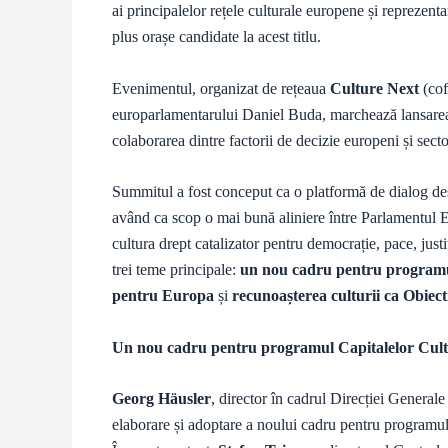
ai principalelor rețele culturale europene și reprezenta
plus orașe candidate la acest titlu.
Evenimentul, organizat de rețeaua
Culture Next
(cof
europarlamentarului Daniel Buda, marchează lansarea u
colaborarea dintre factorii de decizie europeni și secto
Summitul a fost conceput ca o platformă de dialog desch
având ca scop o mai bună aliniere între Parlamentul 
cultura drept catalizator pentru democrație, pace, just
trei teme principale:
un nou cadru pentru programu
pentru Europa
și
recunoașterea culturii ca Obiec
Un nou cadru pentru programul Capitalelor Cul
Georg Häusler
, director în cadrul Direcției General
elaborare și adoptare a noului cadru pentru programu