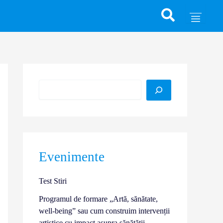
Caută
Evenimente
Test Stiri
Programul de formare „Artă, sănătate,
well-being” sau cum construim intervenții
artistice cu impact asupra sănătății