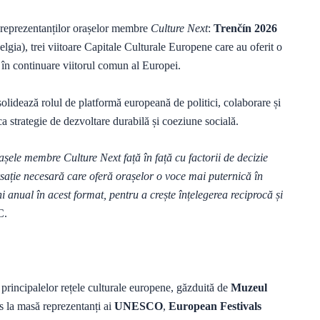
le reprezentanților orașelor membre
Culture Next
:
Trenčín 2026
lgia), trei viitoare Capitale Culturale Europene care au oferit o
în continuare viitorul comun al Europei.
solidează rolul de platformă europeană de politici, colaborare și
ca strategie de dezvoltare durabilă și coeziune socială.
șele membre Culture Next față în față cu factorii de decizie
ersație necesară care oferă orașelor o voce mai puternică în
i anual în acest format, pentru a crește înțelegerea reciprocă și
C.
principalelor rețele culturale europene, găzduită de
Muzeul
 la masă reprezentanți ai
UNESCO
,
European Festivals