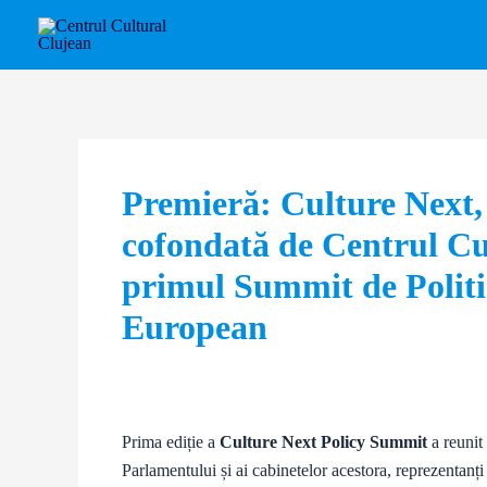
Skip
Post
to
navigation
content
Premieră: Culture Next, 
cofondată de Centrul Cu
primul Summit de Politi
European
Prima ediție a
Culture Next Policy Summit
a reunit
Parlamentului și ai cabinetelor acestora, reprezentanți 