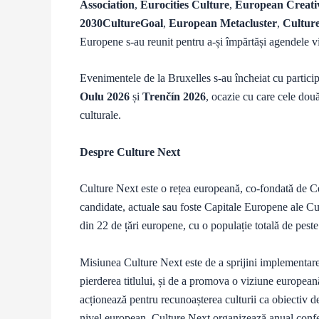
Association
,
Eurocities Culture
,
European Creati
2030CultureGoal
,
European Metacluster
,
Cultur
Europene s-au reunit pentru a-și împărtăși agendele vii
Evenimentele de la Bruxelles s-au încheiat cu particip
Oulu 2026
și
Trenčín 2026
, ocazie cu care cele dou
culturale.
Despre Culture Next
Culture Next este o rețea europeană, co-fondată de Cen
candidate, actuale sau foste Capitale Europene ale Cult
din 22 de țări europene, cu o populație totală de peste
Misiunea Culture Next este de a sprijini implementar
pierderea titlului, și de a promova o viziune europeană
acționează pentru recunoașterea culturii ca obiectiv de
nivel european. Culture Next organizează anual confer