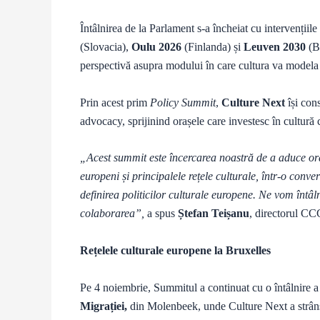
Întâlnirea de la Parlament s-a încheiat cu intervenții
(Slovacia),
Oulu 2026
(Finlanda) și
Leuven 2030
(Be
perspectivă asupra modului în care cultura va modela 
Prin acest prim
Policy Summit
,
Culture Next
își con
advocacy, sprijinind orașele care investesc în cultură 
„Acest summit este încercarea noastră de a aduce ora
europeni și principalele rețele culturale, într-o conv
definirea politicilor culturale europene. Ne vom întâln
colaborarea”,
a spus
Ștefan Teișanu
, directorul CC
Rețelele culturale europene la Bruxelles
Pe 4 noiembrie, Summitul a continuat cu o întâlnire a 
Migrației,
din Molenbeek, unde Culture Next a strâns