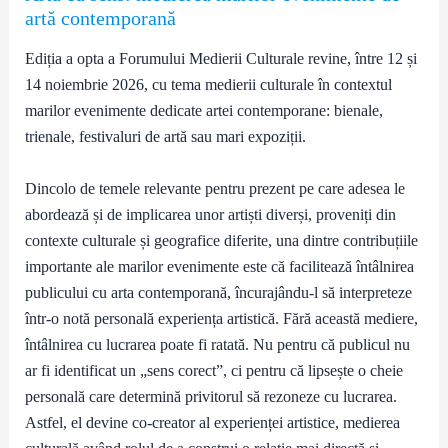
artă contemporană
Ediția a opta a Forumului Medierii Culturale revine, între 12 și
14 noiembrie 2026, cu tema medierii culturale în contextul
marilor evenimente dedicate artei contemporane: bienale,
trienale, festivaluri de artă sau mari expoziții.
Dincolo de temele relevante pentru prezent pe care adesea le
abordează și de implicarea unor artiști diverși, proveniți din
contexte culturale și geografice diferite, una dintre contribuțiile
importante ale marilor evenimente este că facilitează întâlnirea
publicului cu arta contemporană, încurajându-l să interpreteze
într-o notă personală experiența artistică. Fără această mediere,
întâlnirea cu lucrarea poate fi ratată. Nu pentru că publicul nu
ar fi identificat un „sens corect”, ci pentru că lipsește o cheie
personală care determină privitorul să rezoneze cu lucrarea.
Astfel, el devine co-creator al experienței artistice, medierea