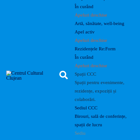
În curând
Apeluri deschise
Artă, sănătate, well-being
Apel activ
Apeluri deschise
Rezidențele Re:Form
În curând
Apeluri deschise
Spații CCC
Spații pentru evenimente,
rezidențe, expoziții și
colaborări.
Sediul CCC
Birouri, sală de conferințe,
spații de lucru
Sediu