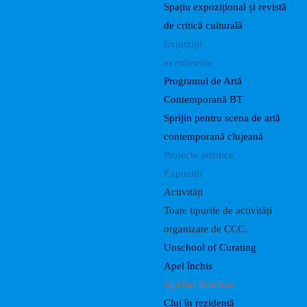
Spațiu expozițional și revistă
de critică culturală
Expoziții
evenimente
Programul de Artă
Contemporană BT
Sprijin pentru scena de artă
contemporană clujeană
Proiecte artistice
Expoziții
Activități
Toate tipurile de activități
organizate de CCC.
Unschool of Curating
Apel închis
Apeluri deschise
Cluj în rezidență