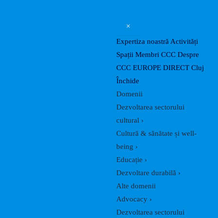
Skip
to
×
content
Expertiza noastră
Activități
Spații
Membri CCC
Despre
CCC
EUROPE DIRECT Cluj
Închide
Domenii
Dezvoltarea sectorului
cultural
›
Cultură & sănătate și well-
being
›
Educație
›
Dezvoltare durabilă
›
Alte domenii
Advocacy
›
Dezvoltarea sectorului