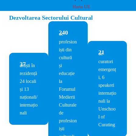
Harta UE
Dezvoltarea Sectorului Cultural
240
de
profesion
iști din
21
de
cultură
curatori
37
artiști în
și
emergenț
rezidență
educație
i, 6
24 locali
la
speakeri
și 13
Forumul
internațio
naționali/
Medierii
nali la
internațio
Culturale
Unschoo
nali
de
l of
profesion
Curating
iști