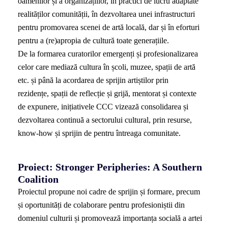
oamenilor și a organizațiilor, în practici de lucru adaptate
realităților comunității, în dezvoltarea unei infrastructuri
pentru promovarea scenei de artă locală, dar și în eforturi
pentru a (re)apropia de cultură toate generațiile.
De la formarea curatorilor emergenți și profesionalizarea
celor care mediază cultura în școli, muzee, spații de artă
etc. și până la acordarea de sprijin artiștilor prin
rezidențe, spații de reflecție și grijă, mentorat și contexte
de expunere, inițiativele CCC vizează consolidarea și
dezvoltarea continuă a sectorului cultural, prin resurse,
know-how și sprijin de pentru întreaga comunitate.
Proiect:
Stronger Peripheries: A Southern
Coalition
Proiectul propune noi cadre de sprijin și formare, precum
și oportunități de colaborare pentru profesioniștii din
domeniul culturii și promovează importanța socială a artei