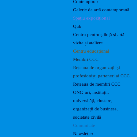
Contemporar
Galerie de artă contemporană
Spațiu expozițional
Qub
Centru pentru știință și artă —
vizite și ateliere
Centru educațional
Membri CCC
Rețeaua de organizații și
profesioniști parteneri ai CCC.
Rețeaua de membri CCC
ONG-uri, instituții,
universități, clustere,
organizații de business,
societate civilă
Comunitate
Newsletter