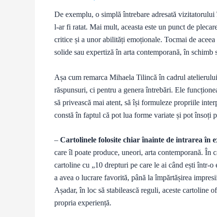
De exemplu, o simplă întrebare adresată vizitatorului î
l-ar fi ratat. Mai mult, aceasta este un punct de plecar
critice și a unor abilități emoționale. Tocmai de aceea
solide sau expertiză în arta contemporană, în schimb s
Așa cum remarca Mihaela Tilincă în cadrul atelierului
răspunsuri, ci pentru a genera întrebări. Ele funcțione
să privească mai atent, să își formuleze propriile interpr
constă în faptul că pot lua forme variate și pot însoți 
–
Cartolinele folosite chiar înainte de intrarea în e
care îl poate produce, uneori, arta contemporană. În c
cartoline cu „10 drepturi pe care le ai când ești într-o
a avea o lucrare favorită, până la împărtășirea impresiil
Așadar, în loc să stabilească reguli, aceste cartoline 
propria experiență.