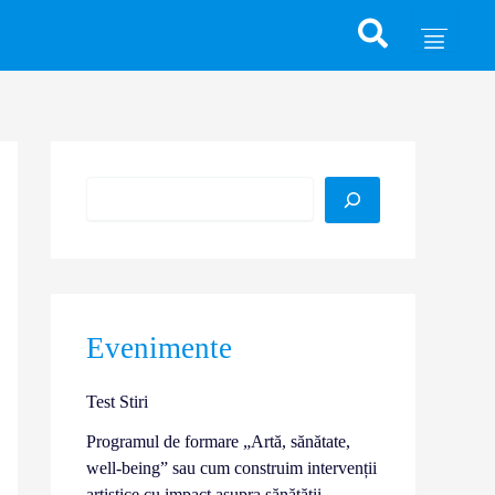
Caută
Evenimente
Test Stiri
Programul de formare „Artă, sănătate,
well-being” sau cum construim intervenții
artistice cu impact asupra sănătății