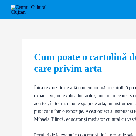
Skip
Post
to
navigation
content
Cum poate o cartolină de
care privim arta
Într-o expoziție de artă contemporană, o cartolină poa
exhaustive, nu explică lucrările și nici nu încearcă să 
acestea, în tot mai multe spații de artă, un instrumen
publicului într-o expoziție. Acest obiect a insipirat și
Mihaela Tilincă, educator și mediator cultural cu vas
Pornind de la exemple concrete și de la propriile sale 