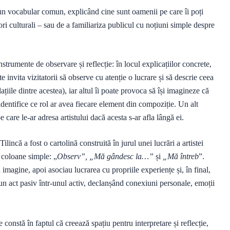
un vocabular comun, explicând cine sunt oamenii pe care îi poți
atori culturali – sau de a familiariza publicul cu noțiuni simple despre
strumente de observare și reflecție: în locul explicațiilor concrete,
 invita vizitatorii să observe cu atenție o lucrare și să descrie ceea
țiile dintre acestea), iar altul îi poate provoca să își imagineze că
 identifice ce rol ar avea fiecare element din compoziție. Un alt
 care le-ar adresa artistului dacă acesta s-ar afla lângă ei.
ncă a fost o cartolină construită în jurul unei lucrări a artistei
 coloane simple: „
Observ”, „Mă gândesc la…”
și
„Mă întreb
”.
 imagine, apoi asociau lucrarea cu propriile experiențe și, în final,
-un act pasiv într-unul activ, declanșând conexiuni personale, emoții
constă în faptul că creează spațiu pentru interpretare și reflecție,