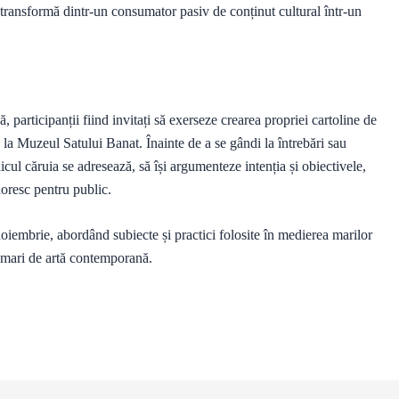
l transformă dintr-un consumator pasiv de conținut cultural într-un
, participanții fiind invitați să exerseze crearea propriei cartoline de
la Muzeul Satului Banat. Înainte de a se gândi la întrebări sau
licul căruia se adresează, să își argumenteze intenția și obiectivele,
doresc pentru public.
iembrie, abordând subiecte și practici folosite în medierea marilor
i mari de artă contemporană.