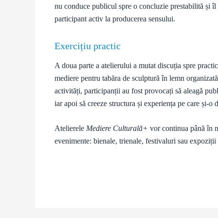
nu conduce publicul spre o concluzie prestabilită și î
participant activ la producerea sensului.
Exercițiu practic
A doua parte a atelierului a mutat discuția spre practică
mediere pentru tabăra de sculptură în lemn organizată 
activități, participanții au fost provocați să aleagă pub
iar apoi să creeze structura și experiența pe care și-o 
Atelierele
Mediere Culturală+
vor continua până în no
evenimente: bienale, trienale, festivaluri sau expoziți