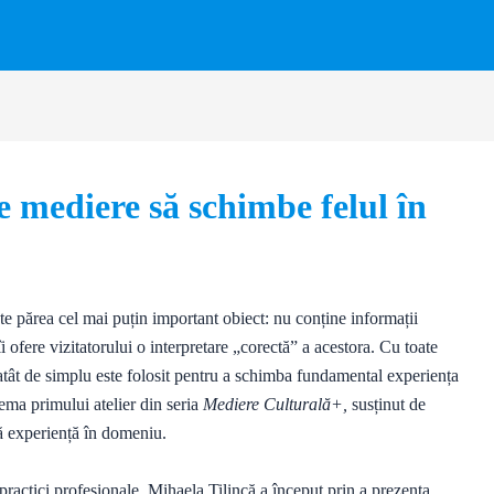
 mediere să schimbe felul în
te părea cel mai puțin important obiect: nu conține informații
îi ofere vizitatorului o interpretare „corectă” a acestora. Cu toate
t atât de simplu este folosit pentru a schimba fundamental experiența
 tema primului atelier din seria
Mediere Culturală+,
susținut de
tă experiență în domeniu.
practici profesionale, Mihaela Tilincă a început prin a prezenta