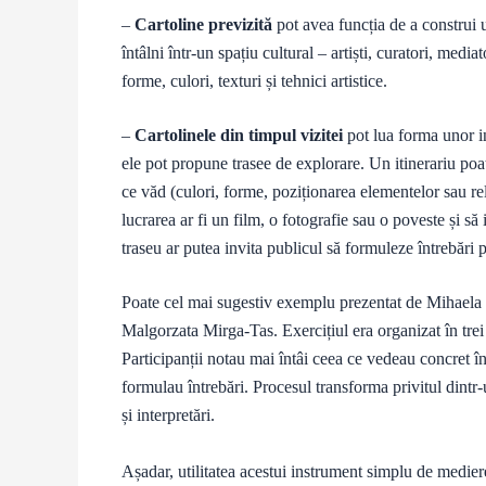
–
Cartoline previzită
pot avea funcția de a construi 
întâlni într-un spațiu cultural – artiști, curatori, medi
forme, culori, texturi și tehnici artistice.
–
Cartolinele din timpul vizitei
pot lua forma unor in
ele pot propune trasee de explorare. Un itinerariu poate
ce văd (culori, forme, poziționarea elementelor sau rela
lucrarea ar fi un film, o fotografie sau o poveste și să
traseu ar putea invita publicul să formuleze întrebări pe
Poate cel mai sugestiv exemplu prezentat de Mihaela Tili
Malgorzata Mirga-Tas. Exercițiul era organizat în trei
Participanții notau mai întâi ceea ce vedeau concret în
formulau întrebări. Procesul transforma privitul dintr
și interpretări.
Așadar, utilitatea acestui instrument simplu de mediere 