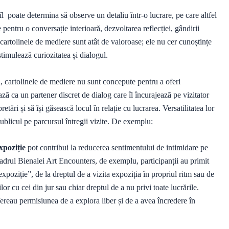
l poate determina să observe un detaliu într-o lucrare, pe care altfel
e pentru o conversație interioară, dezvoltarea reflecției, gândirii
 cartolinele de mediere sunt atât de valoroase; ele nu cer cunoștințe
timulează curiozitatea și dialogul.
, cartolinele de mediere nu sunt concepute pentru a oferi
ază ca un partener discret de dialog care îl încurajează pe vizitator
etări și să își găsească locul în relație cu lucrarea. Versatilitatea lor
publicul pe parcursul întregii vizite. De exemplu:
xpoziție
pot contribui la reducerea sentimentului de intimidare pe
adrul Bienalei Art Encounters, de exemplu, participanții au primit
 expoziție”, de la dreptul de a vizita expoziția în propriul ritm sau de
or cu cei din jur sau chiar dreptul de a nu privi toate lucrările.
ofereau permisiunea de a explora liber și de a avea încredere în