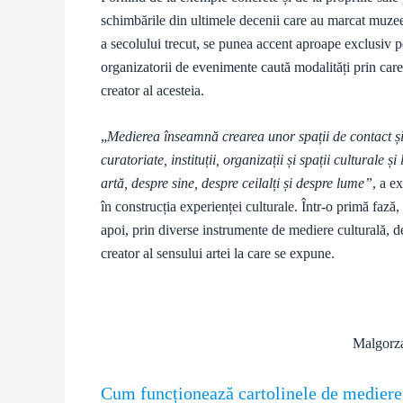
schimbările din ultimele decenii care au marcat muzeel
a secolului trecut, se punea accent aproape exclusiv pe 
organizatorii de evenimente caută modalități prin care 
creator al acesteia.
„
Medierea înseamnă crearea unor spații de contact și de
curatoriate, instituții, organizații și spații culturale 
artă, despre sine, despre ceilalți și despre lume”
, a e
în construcția experienței culturale. Într-o primă fază, 
apoi, prin diverse instrumente de mediere culturală, d
creator al sensului artei la care se expune.
Malgorza
Cum funcționează cartolinele de mediere