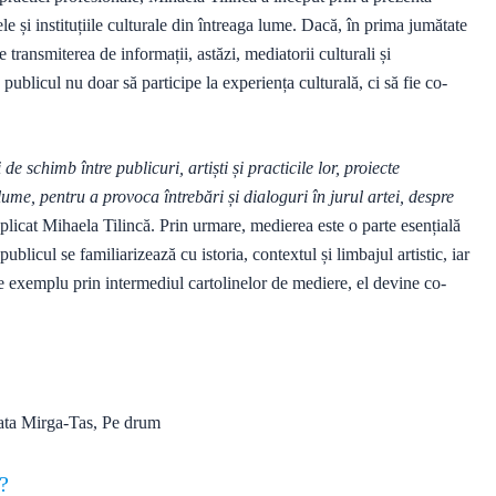
e și instituțiile culturale din întreaga lume. Dacă, în prima jumătate
transmiterea de informații, astăzi, mediatorii culturali și
publicul nu doar să participe la experiența culturală, ci să fie co-
 schimb între publicuri, artiști și practicile lor, proiecte
și lume, pentru a provoca întrebări și dialoguri în jurul artei, despre
xplicat Mihaela Tilincă. Prin urmare, medierea este o parte esențială
publicul se familiarizează cu istoria, contextul și limbajul artistic, iar
e exemplu prin intermediul cartolinelor de mediere, el devine co-
ta Mirga-Tas, Pe drum
?