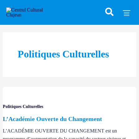
Skip
to
content
Politiques Culturelles
Politiques Culturelles
L’Académie Ouverte du Changement
L’ACADÉMIE OUVERTE DU CHANGEMENT est un
programme d’augmentation de la capacité du secteur civique et