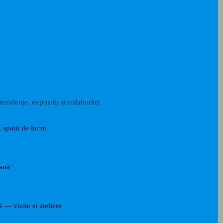
ezidențe, expoziții și colaborări.
, spații de lucru
rană
ă — vizite și ateliere