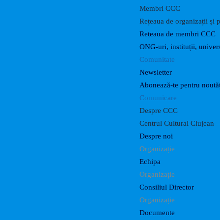
Membri CCC
Rețeaua de organizații și p
Rețeaua de membri CCC
ONG-uri, instituții, univers
Comunitate
Newsletter
Abonează-te pentru noutăț
Comunicare
Despre CCC
Centrul Cultural Clujean —
Despre noi
Organizație
Echipa
Organizație
Consiliul Director
Organizație
Documente