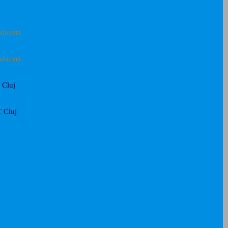
afaceri
afaceri
Cluj
 Cluj