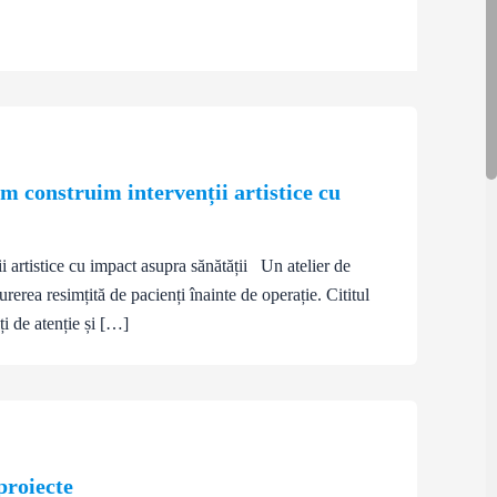
 construim intervenții artistice cu
 artistice cu impact asupra sănătății Un atelier de
erea resimțită de pacienți înainte de operație. Cititul
ți de atenție și […]
proiecte