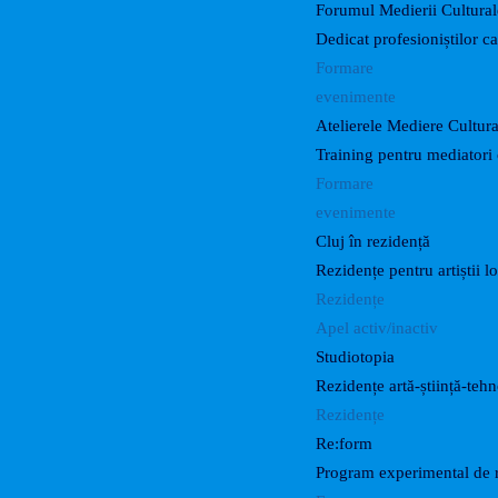
Forumul Medierii Cultural
Dedicat profesioniștilor c
Formare
evenimente
Atelierele Mediere Cultur
Training pentru mediatori 
Formare
evenimente
Cluj în rezidență
Rezidențe pentru artiștii lo
Rezidențe
Apel activ/inactiv
Studiotopia
Rezidențe artă-știință-teh
Rezidențe
Re:form
Program experimental de r