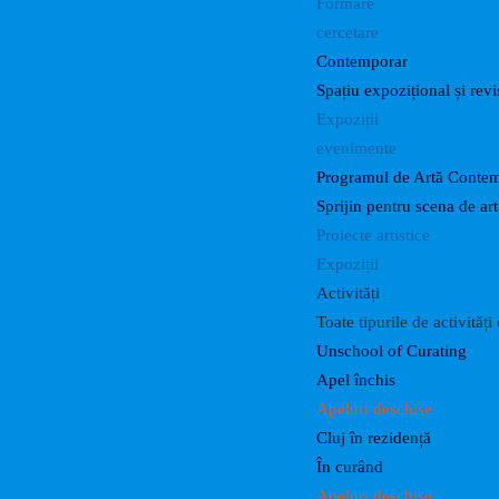
Formare
cercetare
Contemporar
Spațiu expozițional și revis
Expoziții
evenimente
Programul de Artă Conte
Sprijin pentru scena de a
Proiecte artistice
Expoziții
Activități
Toate tipurile de activităț
Unschool of Curating
Apel închis
Apeluri deschise
Cluj în rezidență
În curând
Apeluri deschise