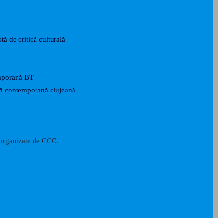
tă de critică culturală
mporană BT
rtă contemporană clujeană
i organizate de CCC.