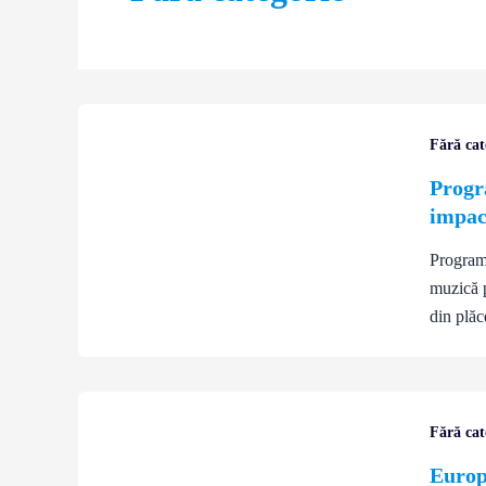
Fără cat
Progr
impac
Programu
muzică p
din plăc
Fără cat
Europa