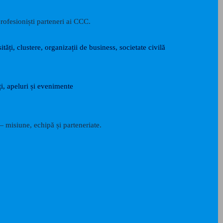
rofesioniști parteneri ai CCC.
ități, clustere, organizații de business, societate civilă
i, apeluri și evenimente
 misiune, echipă și parteneriate.