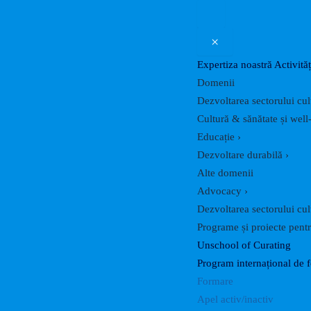
×
Expertiza noastră
Activităț
Domenii
Dezvoltarea sectorului cul
Cultură & sănătate și well
Educație
›
Dezvoltare durabilă
›
Alte domenii
Advocacy
›
Dezvoltarea sectorului cul
Programe și proiecte pentru
Unschool of Curating
Program internațional de 
Formare
Apel activ/inactiv