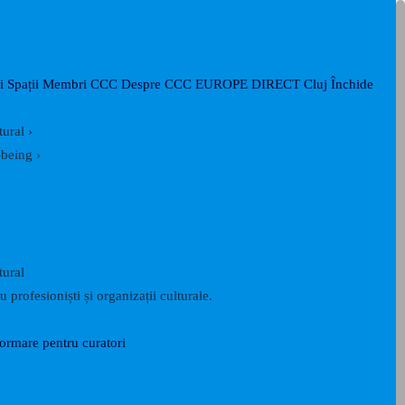
i
Spații
Membri CCC
Despre CCC
EUROPE DIRECT Cluj
Închide
tural
›
-being
›
tural
 profesioniști și organizații culturale.
formare pentru curatori