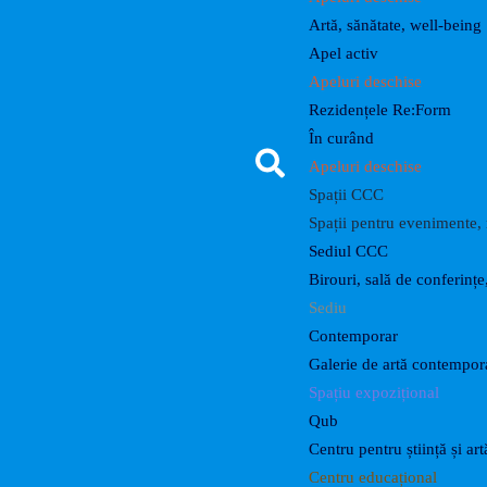
Artă, sănătate, well-being
Apel activ
Apeluri deschise
Rezidențele Re:Form
În curând
Apeluri deschise
Spații CCC
Spații pentru evenimente, r
Sediul CCC
Birouri, sală de conferințe
Sediu
Contemporar
Galerie de artă contempo
Spațiu expozițional
Qub
Centru pentru știință și art
Centru educațional