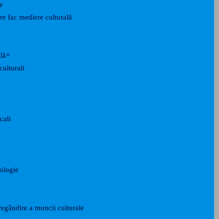
e
are fac mediere culturală
ală+
culturali
cali
nologie
egândire a muncii culturale