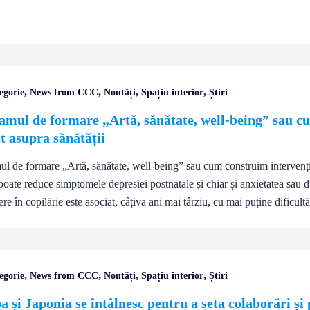
,
,
,
,
egorie
News from CCC
Noutăți
Spațiu interior
Știri
amul de formare „Artă, sănătate, well-being” sau cum
t asupra sănătății
l de formare „Artă, sănătate, well-being” sau cum construim intervenții
oate reduce simptomele depresiei postnatale și chiar și anxietatea sau dur
ere în copilărie este asociat, câțiva ani mai târziu, cu mai puține dificultă
,
,
,
,
egorie
News from CCC
Noutăți
Spațiu interior
Știri
 și Japonia se întâlnesc pentru a seta colaborări și 