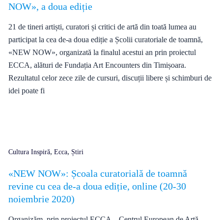
NOW», a doua ediție
21 de tineri artiști, curatori și critici de artă din toată lumea au
participat la cea de-a doua ediție a Școlii curatoriale de toamnă,
«NEW NOW», organizată la finalul acestui an prin proiectul
ECCA, alături de Fundația Art Encounters din Timișoara.
Rezultatul celor zece zile de cursuri, discuții libere și schimburi de
idei poate fi
,
,
Cultura Inspiră
Ecca
Știri
«NEW NOW»: Școala curatorială de toamnă
revine cu cea de-a doua ediție, online (20-30
noiembrie 2020)
Organizăm, prin proiectul ECCA – Centrul European de Artă