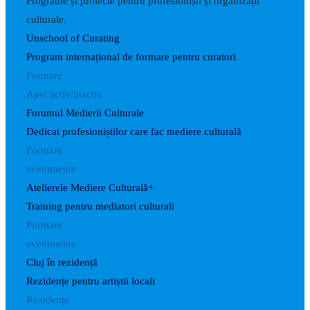
Programe și proiecte pentru profesioniști și organizații
culturale.
Unschool of Curating
Program internațional de formare pentru curatori
Formare
Apel activ/inactiv
Forumul Medierii Culturale
Dedicat profesioniștilor care fac mediere culturală
Formare
evenimente
Atelierele Mediere Culturală+
Training pentru mediatori culturali
Formare
evenimente
Cluj în rezidență
Rezidențe pentru artiștii locali
Rezidențe