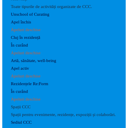
Toate tipurile de activități organizate de CCC.
Unschool of Curating
Apel închis
Apeluri deschise
Cluj în rezidență
În curând
Apeluri deschise
Artă, sănătate, well-being
Apel activ
Apeluri deschise
Rezidențele Re:Form
În curând
Apeluri deschise
Spații CCC
Spații pentru evenimente, rezidențe, expoziții și colaborări.
Sediul CCC