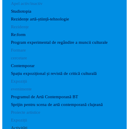
Apel activ/inactiv
Studiotopia
Rezidențe artă-știință-tehnologie
Rezidențe
Re:form
Program experimental de regândire a muncii culturale
Formare
cercetare
Contemporar
Spațiu expozițional și revistă de critică culturală
Expoziții
evenimente
Programul de Artă Contemporană BT
Sprijin pentru scena de artă contemporană clujeană
Proiecte artistice
Expoziții
Activități