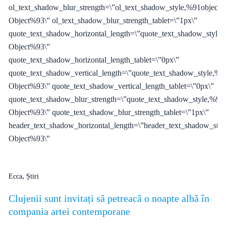
ol_text_shadow_blur_strength=\”ol_text_shadow_style,%91object
Object%93\” ol_text_shadow_blur_strength_tablet=\”1px\”
quote_text_shadow_horizontal_length=\”quote_text_shadow_style,
Object%93\”
quote_text_shadow_horizontal_length_tablet=\”0px\”
quote_text_shadow_vertical_length=\”quote_text_shadow_style,%9
Object%93\” quote_text_shadow_vertical_length_tablet=\”0px\”
quote_text_shadow_blur_strength=\”quote_text_shadow_style,%91o
Object%93\” quote_text_shadow_blur_strength_tablet=\”1px\”
header_text_shadow_horizontal_length=\”header_text_shadow_styl
Object%93\”
,
Ecca
Știri
Clujenii sunt invitați să petreacă o noapte albă în
compania artei contemporane