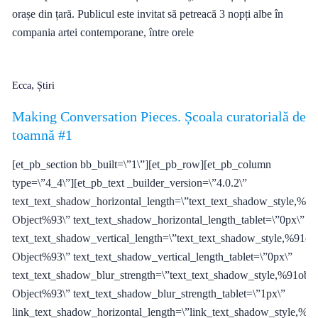
orașe din țară. Publicul este invitat să petreacă 3 nopți albe în
compania artei contemporane, între orele
,
Ecca
Știri
Making Conversation Pieces. Școala curatorială de
toamnă #1
[et_pb_section bb_built=\”1\”][et_pb_row][et_pb_column
type=\”4_4\”][et_pb_text _builder_version=\”4.0.2\”
text_text_shadow_horizontal_length=\”text_text_shadow_style,%91
Object%93\” text_text_shadow_horizontal_length_tablet=\”0px\”
text_text_shadow_vertical_length=\”text_text_shadow_style,%91obj
Object%93\” text_text_shadow_vertical_length_tablet=\”0px\”
text_text_shadow_blur_strength=\”text_text_shadow_style,%91obje
Object%93\” text_text_shadow_blur_strength_tablet=\”1px\”
link_text_shadow_horizontal_length=\”link_text_shadow_style,%91