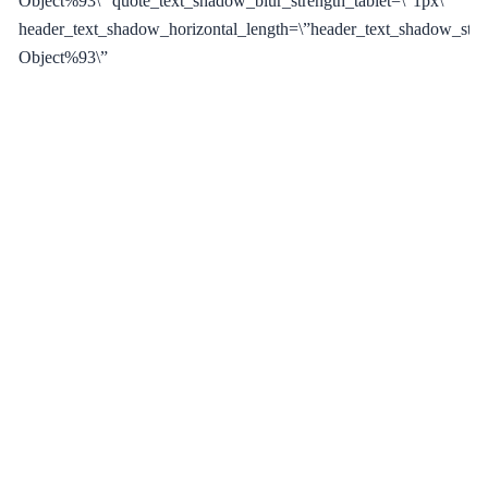
Object%93\” quote_text_shadow_blur_strength_tablet=\”1px\”
header_text_shadow_horizontal_length=\”header_text_shadow_styl
Object%93\”