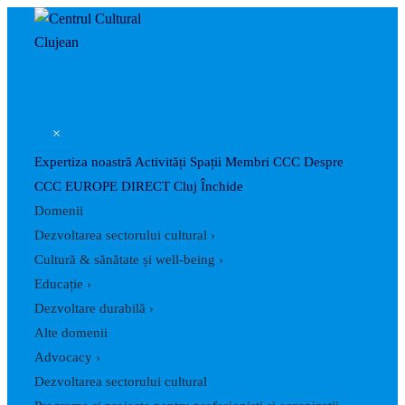
Skip
to
content
×
Expertiza noastră
Activități
Spații
Membri CCC
Despre
CCC
EUROPE DIRECT Cluj
Închide
Domenii
Dezvoltarea sectorului cultural
›
Cultură & sănătate și well-being
›
Educație
›
Dezvoltare durabilă
›
Alte domenii
Advocacy
›
Dezvoltarea sectorului cultural