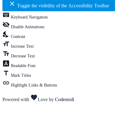
close
Toggle the visibility of the Accessibility Toolbar
keyboard
Keyboard Navigation
visibility_off
Disable Animations
nights_stay
Contrast
format_size
Increase Text
text_fields
Decrease Text
font_download
Readable Font
title
Mark Titles
link
Highlight Links & Buttons
favorite
Powered with
Love
by
Codenroll