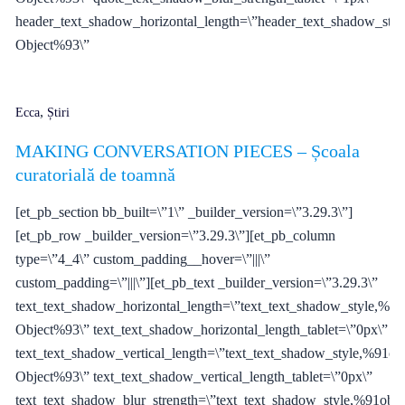
header_text_shadow_horizontal_length=\”header_text_shadow_styl
Object%93\”
,
Ecca
Știri
MAKING CONVERSATION PIECES – Școala
curatorială de toamnă
[et_pb_section bb_built=\”1\” _builder_version=\”3.29.3\”]
[et_pb_row _builder_version=\”3.29.3\”][et_pb_column
type=\”4_4\” custom_padding__hover=\”|||\”
custom_padding=\”|||\”][et_pb_text _builder_version=\”3.29.3\”
text_text_shadow_horizontal_length=\”text_text_shadow_style,%91
Object%93\” text_text_shadow_horizontal_length_tablet=\”0px\”
text_text_shadow_vertical_length=\”text_text_shadow_style,%91obj
Object%93\” text_text_shadow_vertical_length_tablet=\”0px\”
text_text_shadow_blur_strength=\”text_text_shadow_style,%91obje