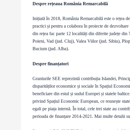
Despre rețeaua România Remarcabilă
Inițiată în 2018, România Remarcabilă este o rețea de
practici și pentru a colabora în proiecte de dezvoltare
din rețea fac parte 12 localități din diferite județe d
Poieni, Vad (jud. Cluj), Valea Viilor (jud. Sibiu), Pl
Bucium (jud. Alba).
Despre finanțatori
Granturile SEE reprezintă contribuția Islandei, Princi
disparităților economice și sociale în Spațiul Economic
beneficiare din estul și sudul Europei și statele balti
privind Spațiul Economic European, ce reunește state
egali pe piața internă. În total, cele trei state au con
perioada de finanțare 2014-2021. Mai multe detalii s