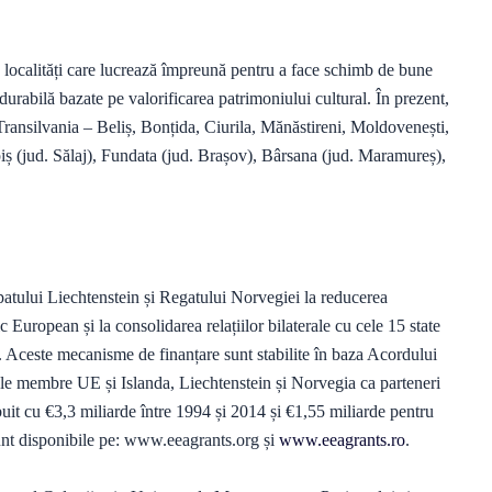
 localități care lucrează împreună pentru a face schimb de bune
 durabilă bazate pe valorificarea patrimoniului cultural. În prezent,
in Transilvania – Beliș, Bonțida, Ciurila, Mănăstireni, Moldovenești,
opiș (jud. Sălaj), Fundata (jud. Brașov), Bârsana (jud. Maramureș),
patului Liechtenstein și Regatului Norvegiei la reducerea
 European și la consolidarea relațiilor bilaterale cu cele 15 state
ce. Aceste mecanisme de finanțare sunt stabilite în baza Acordului
le membre UE și Islanda, Liechtenstein și Norvegia ca parteneri
tribuit cu €3,3 miliarde între 1994 și 2014 și €1,55 miliarde pentru
unt disponibile pe: www.eeagrants.org și
www.eeagrants.ro
.