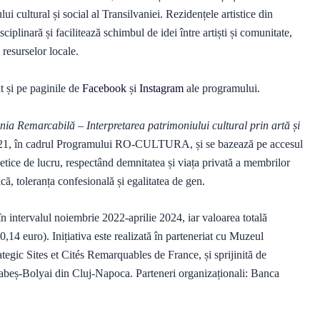
 cultural și social al Transilvaniei. Rezidențele artistice din
linară și facilitează schimbul de idei între artiști și comunitate,
 resurselor locale.
ât și pe paginile de
Facebook
și
Instagram
ale programului.
ia Remarcabilă – Interpretarea patrimoniului cultural prin artă și
2021, în cadrul Programului RO-CULTURA, și se bazează pe accesul
ți etice de lucru, respectând demnitatea și viața privată a membrilor
ă, toleranța confesională și egalitatea de gen.
în intervalul noiembrie 2022-aprilie 2024, iar valoarea totală
,14 euro). Inițiativa este realizată în parteneriat cu Muzeul
ategic Sites et Cités Remarquables de France, și sprijinită de
Babeș-Bolyai din Cluj-Napoca. Parteneri organizaționali: Banca