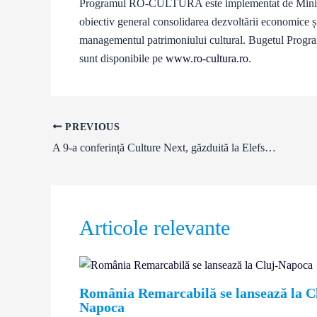
Programul RO-CULTURA este implementat de Ministeru
obiectiv general consolidarea dezvoltării economice și 
managementul patrimoniului cultural. Bugetul Program
sunt disponibile pe
www.ro-cultura.ro
.
PREVIOUS
A 9-a conferință Culture Next, găzduită la Elefsina, Capitală Europeană a Culturii în 2023
Articole relevante
România Remarcabilă se lansează la C
Napoca