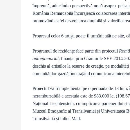
împreună, aducând o perspectivă nouă asupra peisajului
România Remarcabilă încurajează colaborarea interdiscip
promovând astfel dezvoltarea durabilă și valorificarea
Progresul celor 6 artiști poate fi urmărit atât pe
site
, c
Programul de rezidențe face parte din proiectul
Român
antreprenoriat
, finanțat prin Granturile SEE 2014-
deschis al artiștilor la resurse de creație, pe modalită
comunităților gazdă, încurajând comunicarea interetnic
Proiectul va fi implementat pe o perioadă de 18 luni, 
nerambursabilă a acestuia este de 983.000 lei (198.670
Național Liechtenstein, cu implicarea partenerului str
Muzeul Etnografic al Transilvaniei și Universitatea 
Transilvania și Iulius Mall.