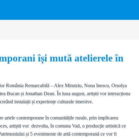
emporani își mută atelierele în
nțelor România Remarcabilă – Alex Mirutziu, Nona Inescu, Orsolya
a Bucan și Jonathan Dean. În luna august, artiștii vor interacționa
reând instalații și experiențe culturale imersive.
re artele contemporane în comunitățile rurale, prin implicarea
oces, artiștii vor dezvolta, în comuna Vad, o producție artistică ce
 Patrimoniului și 5 evenimente de artă contemporană ce vor fi