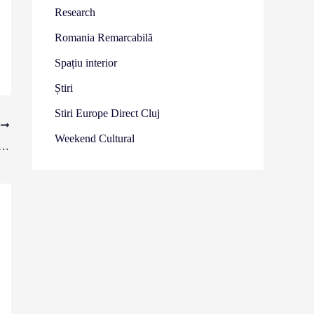
Research
Romania Remarcabilă
Spațiu interior
Știri
Stiri Europe Direct Cluj
T
Weekend Cultural
are 2023: Practici artistice și creative pentru sănătate și well-being