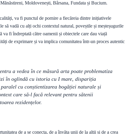
e Mănăstireni, Moldovenești, Bârsana, Fundata și Bucium.
calități, va fi punctul de pornire a fiecăreia dintre inițiativele
ocale să vadă cu alți ochi contextul natural, poveștile și meșteșugurile
ă va fi îndreptată către oamenii și obiectele care dau viață
ități de exprimare și va implica comunitatea într-un proces autentic
pentru a vedea în ce măsură arta poate problematiza
zi în oglindă cu istoria cu I mare, dispariția
 paralel cu conștientizarea bogăției naturale și
ntext care să-l facă relevant pentru sătenii
oarea rezidențelor.
tunitatea de a se conecta, de a învăța unii de la alții și de a crea