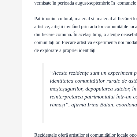
vernisate în perioada august-septembrie în comunel
Patrimoniul cultural, material și imaterial al fiecărei lo
artistice, artiștii invitând prin arta lor comunitățile l
din fiecare comună. În același timp, o atenție deosebit
comunităților. Fiecare artist va experimenta noi modal
de explorare a propriei identități.
“Aceste rezidențe sunt un experiment 
identitatea comunităților rurale de astă
meșteșugurilor, depopularea satelor, în
reinterpretarea patrimoniului într-un co
rămași”, afirmă Irina Bălan, coordonat
Rezidențele oferă artiștilor și comunităților locale opor