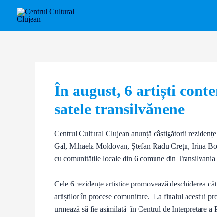
Skip
Post
to
navigation
content
În august, 6 artiști cont
satele transilvănene
Centrul Cultural Clujean anunță câștigătorii rezide
Gál, Mihaela Moldovan, Ștefan Radu Crețu, Irina Bote
cu comunitățile locale din 6 comune din Transilvania c
Cele 6 rezidențe artistice promovează deschiderea căt
artiștilor în procese comunitare. La finalul acestui pr
urmează să fie asimilată în Centrul de Interpretare a