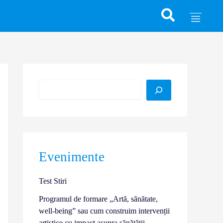
Caută
Evenimente
Test Stiri
Programul de formare „Artă, sănătate,
well-being” sau cum construim intervenții
artistice cu impact asupra sănătății