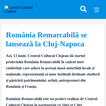
Caută
Skip
Post
to
navigation
content
România Remarcabilă se
lansează la Cluj-Napoca
Azi, 13 iunie, Centrul Cultural Clujean dă startul
proiectului România Remarcabilă în cadrul unei
conferințe care aduce la aceeași masă autorități locale și
naționale, reprezentanți ai unor instituții destinate studierii
și păstrării patrimoniului, artiști, antreprenori din
România și Franța.
România Remarcabilă este un proiect realizat de Centrul
Cultural Clujean în parteneriat cu Sites et Cités