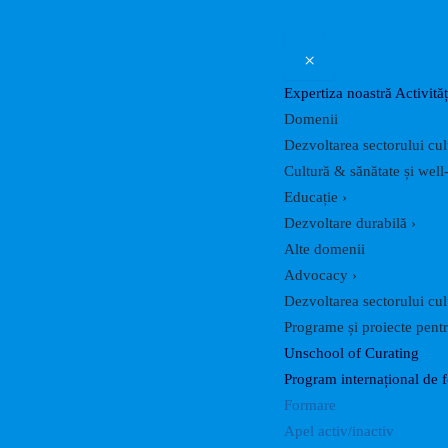
×
Expertiza noastră
Activităț
Domenii
Dezvoltarea sectorului cul
Cultură & sănătate și well
Educație
›
Dezvoltare durabilă
›
Alte domenii
Advocacy
›
Dezvoltarea sectorului cul
Programe și proiecte pentru
Unschool of Curating
Program internațional de 
Formare
Apel activ/inactiv