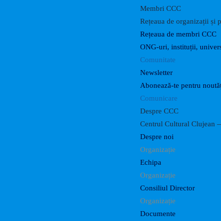
Membri CCC
Rețeaua de organizații și p
Rețeaua de membri CCC
ONG-uri, instituții, univers
Comunitate
Newsletter
Abonează-te pentru noutăț
Comunicare
Despre CCC
Centrul Cultural Clujean —
Despre noi
Organizație
Echipa
Organizație
Consiliul Director
Organizație
Documente