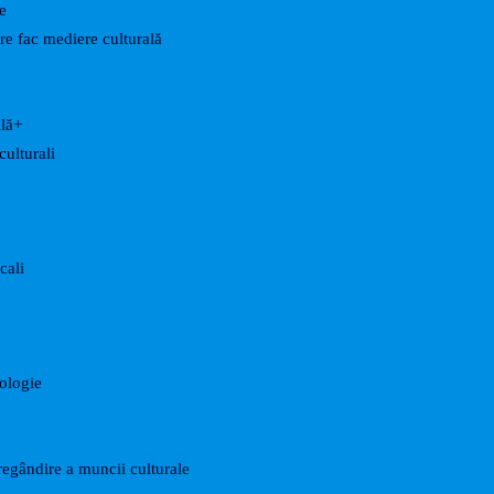
e
are fac mediere culturală
ală+
culturali
cali
nologie
egândire a muncii culturale