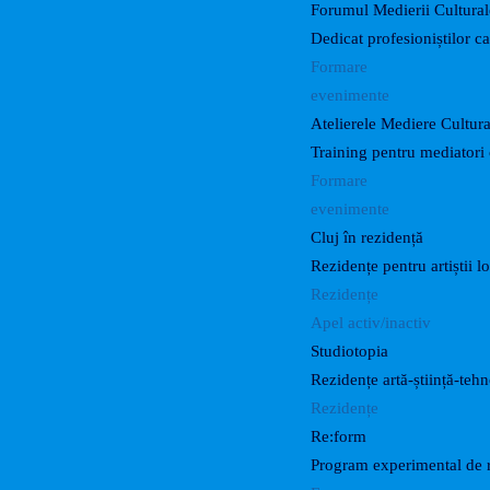
Forumul Medierii Cultural
Dedicat profesioniștilor c
Formare
evenimente
Atelierele Mediere Cultur
Training pentru mediatori 
Formare
evenimente
Cluj în rezidență
Rezidențe pentru artiștii lo
Rezidențe
Apel activ/inactiv
Studiotopia
Rezidențe artă-știință-teh
Rezidențe
Re:form
Program experimental de r