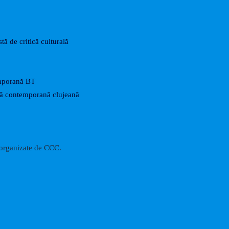
tă de critică culturală
mporană BT
rtă contemporană clujeană
i organizate de CCC.