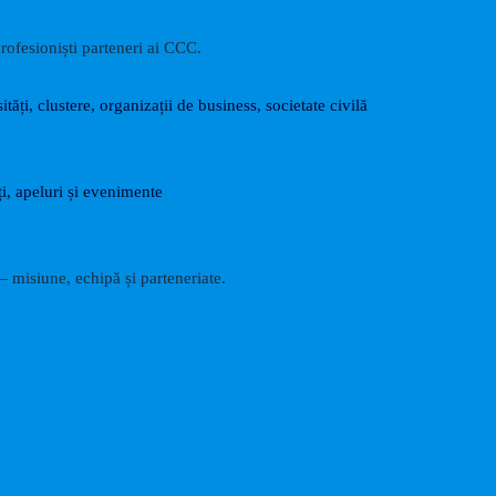
rofesioniști parteneri ai CCC.
ități, clustere, organizații de business, societate civilă
i, apeluri și evenimente
 misiune, echipă și parteneriate.