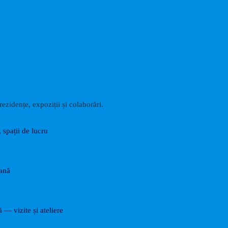
ezidențe, expoziții și colaborări.
, spații de lucru
rană
ă — vizite și ateliere