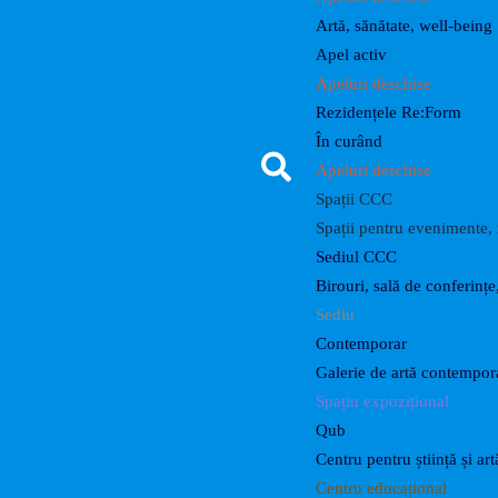
Artă, sănătate, well-being
Apel activ
Apeluri deschise
Rezidențele Re:Form
În curând
Apeluri deschise
Spații CCC
Spații pentru evenimente, r
Sediul CCC
Birouri, sală de conferințe
Sediu
Contemporar
Galerie de artă contempo
Spațiu expozițional
Qub
Centru pentru știință și art
Centru educațional