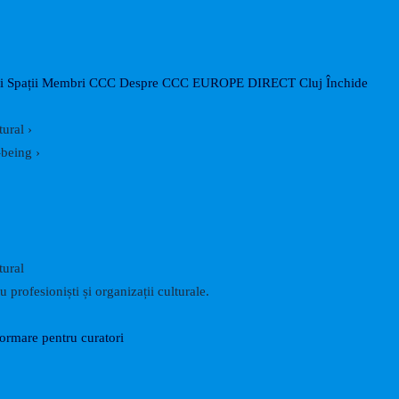
Search
i
Spații
Membri CCC
Despre CCC
EUROPE DIRECT Cluj
Închide
tural
›
-being
›
tural
 profesioniști și organizații culturale.
formare pentru curatori