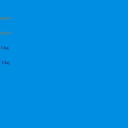
afaceri
afaceri
Cluj
 Cluj