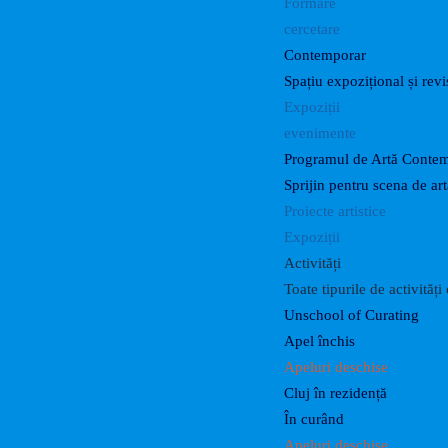
Formare
cercetare
Contemporar
Spațiu expozițional și revis
Expoziții
evenimente
Programul de Artă Conte
Sprijin pentru scena de a
Proiecte artistice
Expoziții
Activități
Toate tipurile de activităț
Unschool of Curating
Apel închis
Apeluri deschise
Cluj în rezidență
În curând
Apeluri deschise