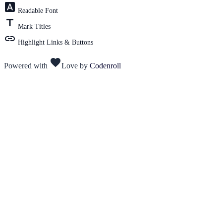
font_download
Readable Font
title
Mark Titles
link
Highlight Links & Buttons
favorite
Powered with
Love
by
Codenroll