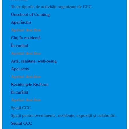
Toate tipurile de activități organizate de CCC.
Unschool of Curating
Apel închis
Apeluri deschise
Cluj în rezidență
În curând
Apeluri deschise
Artă, sănătate, well-being
Apel activ
Apeluri deschise
Rezidențele Re:Form
În curând
Apeluri deschise
Spații CCC
Spații pentru evenimente, rezidențe, expoziții și colaborări.
Sediul CCC