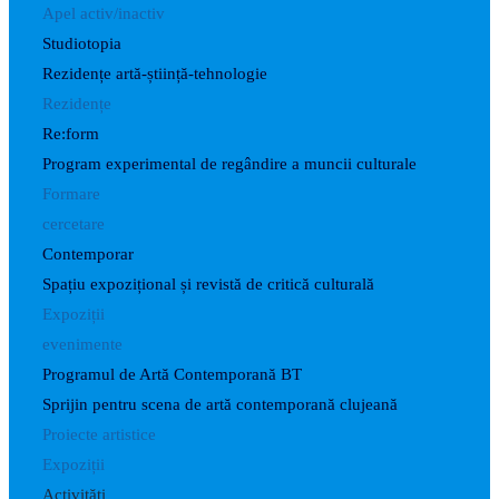
Apel activ/inactiv
Studiotopia
Rezidențe artă-știință-tehnologie
Rezidențe
Re:form
Program experimental de regândire a muncii culturale
Formare
cercetare
Contemporar
Spațiu expozițional și revistă de critică culturală
Expoziții
evenimente
Programul de Artă Contemporană BT
Sprijin pentru scena de artă contemporană clujeană
Proiecte artistice
Expoziții
Activități