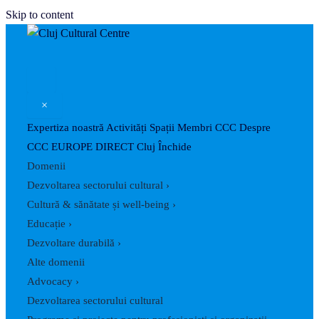
Skip to content
×
Expertiza noastră
Activități
Spații
Membri CCC
Despre
CCC
EUROPE DIRECT Cluj
Închide
Domenii
Dezvoltarea sectorului cultural
›
Cultură & sănătate și well-being
›
Educație
›
Dezvoltare durabilă
›
Alte domenii
Advocacy
›
Dezvoltarea sectorului cultural