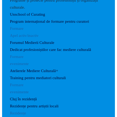
Programe și proiecte pentru profesioniști și organizații
culturale.
Unschool of Curating
Program internațional de formare pentru curatori
Formare
Apel activ/inactiv
Forumul Medierii Culturale
Dedicat profesioniștilor care fac mediere culturală
Formare
evenimente
Atelierele Mediere Culturală+
Training pentru mediatori culturali
Formare
evenimente
Cluj în rezidență
Rezidențe pentru artiștii locali
Rezidențe