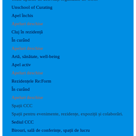
Unschool of Curating
Apel închis
Apeluri deschise
Cluj în rezidență
În curând
Apeluri deschise
Artă, sănătate, well-being
Apel activ
Apeluri deschise
Rezidențele Re:Form
În curând
Apeluri deschise
Spații CCC
Spații pentru evenimente, rezidențe, expoziții și colaborări.
Sediul CCC
Birouri, sală de conferințe, spații de lucru