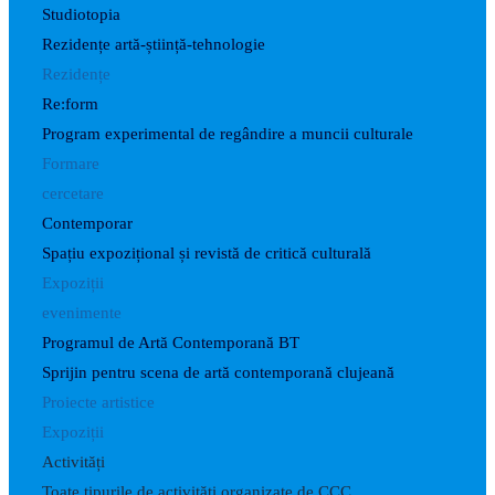
Studiotopia
Rezidențe artă-știință-tehnologie
Rezidențe
Re:form
Program experimental de regândire a muncii culturale
Formare
cercetare
Contemporar
Spațiu expozițional și revistă de critică culturală
Expoziții
evenimente
Programul de Artă Contemporană BT
Sprijin pentru scena de artă contemporană clujeană
Proiecte artistice
Expoziții
Activități
Toate tipurile de activități organizate de CCC.