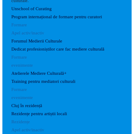
culturale.
Unschool of Curating
Program internațional de formare pentru curatori
Formare
Apel activ/inactiv
Forumul Medierii Culturale
Dedicat profesioniștilor care fac mediere culturală
Formare
evenimente
Atelierele Mediere Culturală+
Training pentru mediatori culturali
Formare
evenimente
Cluj în rezidență
Rezidențe pentru artiștii locali
Rezidențe
Apel activ/inactiv