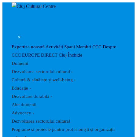
Search
Skip
Post
to
navigation
content
×
Expertiza noastră
Activități
Spații
Membri CCC
Despre
CCC
EUROPE DIRECT Cluj
Închide
Domenii
Dezvoltarea sectorului cultural
›
Cultură & sănătate și well-being
›
Educație
›
Dezvoltare durabilă
›
Alte domenii
Advocacy
›
Dezvoltarea sectorului cultural
Programe și proiecte pentru profesioniști și organizații