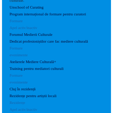
culturale.
Unschool of Curating
Program internațional de formare pentru curatori
Formare
Apel activ/inactiv
Forumul Medierii Culturale
Dedicat profesioniștilor care fac mediere culturală
Formare
evenimente
Atelierele Mediere Culturală+
Training pentru mediatori culturali
Formare
evenimente
Cluj în rezidență
Rezidențe pentru artiștii locali
Rezidențe
Apel activ/inactiv