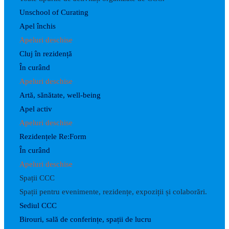
Unschool of Curating
Apel închis
Apeluri deschise
Cluj în rezidență
În curând
Apeluri deschise
Artă, sănătate, well-being
Apel activ
Apeluri deschise
Rezidențele Re:Form
În curând
Apeluri deschise
Spații CCC
Spații pentru evenimente, rezidențe, expoziții și colaborări.
Sediul CCC
Birouri, sală de conferințe, spații de lucru