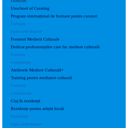
culturale.
Unschool of Curating
Program internațional de formare pentru curatori
Formare
Apel activ/inactiv
Forumul Medierii Culturale
Dedicat profesioniștilor care fac mediere culturală
Formare
evenimente
Atelierele Mediere Culturală+
Training pentru mediatori culturali
Formare
evenimente
Cluj în rezidență
Rezidențe pentru artiștii locali
Rezidențe
Apel activ/inactiv