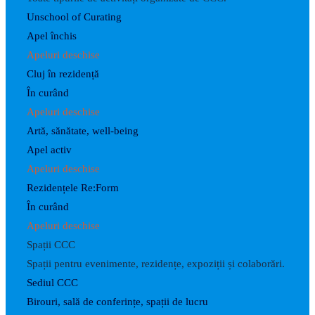
Unschool of Curating
Apel închis
Apeluri deschise
Cluj în rezidență
În curând
Apeluri deschise
Artă, sănătate, well-being
Apel activ
Apeluri deschise
Rezidențele Re:Form
În curând
Apeluri deschise
Spații CCC
Spații pentru evenimente, rezidențe, expoziții și colaborări.
Sediul CCC
Birouri, sală de conferințe, spații de lucru