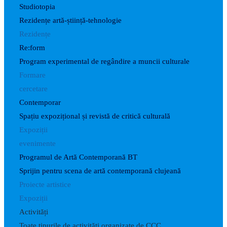
Studiotopia
Rezidențe artă-știință-tehnologie
Rezidențe
Re:form
Program experimental de regândire a muncii culturale
Formare
cercetare
Contemporar
Spațiu expozițional și revistă de critică culturală
Expoziții
evenimente
Programul de Artă Contemporană BT
Sprijin pentru scena de artă contemporană clujeană
Proiecte artistice
Expoziții
Activități
Toate tipurile de activități organizate de CCC.