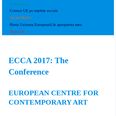
Instituții UE
Conturi UE pe rețelele sociale
Social Media
Harta Uniunea Europeană în apropierea mea
Harta UE
ECCA 2017: The
Conference
EUROPEAN CENTRE FOR
CONTEMPORARY ART