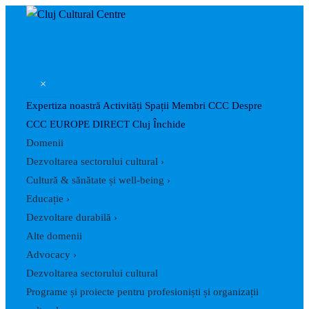
Search
Skip
Post
to
navigation
content
×
Expertiza noastră
Activități
Spații
Membri CCC
Despre
CCC
EUROPE DIRECT Cluj
Închide
Domenii
Dezvoltarea sectorului cultural
›
Cultură & sănătate și well-being
›
Educație
›
Dezvoltare durabilă
›
Alte domenii
Advocacy
›
Dezvoltarea sectorului cultural
Programe și proiecte pentru profesioniști și organizații