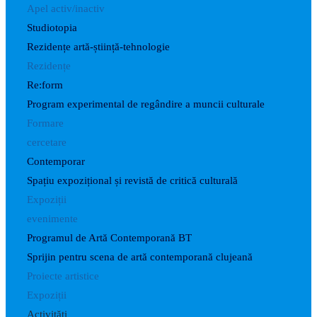
Apel activ/inactiv
Studiotopia
Rezidențe artă-știință-tehnologie
Rezidențe
Re:form
Program experimental de regândire a muncii culturale
Formare
cercetare
Contemporar
Spațiu expozițional și revistă de critică culturală
Expoziții
evenimente
Programul de Artă Contemporană BT
Sprijin pentru scena de artă contemporană clujeană
Proiecte artistice
Expoziții
Activități