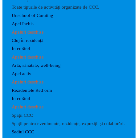
Toate tipurile de activități organizate de CCC.
Unschool of Curating
Apel închis
Apeluri deschise
Cluj în rezidență
În curând
Apeluri deschise
Artă, sănătate, well-being
Apel activ
Apeluri deschise
Rezidențele Re:Form
În curând
Apeluri deschise
Spații CCC
Spații pentru evenimente, rezidențe, expoziții și colaborări.
Sediul CCC