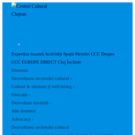
Caută
Skip
Post
to
navigation
content
×
Expertiza noastră
Activități
Spații
Membri CCC
Despre
CCC
EUROPE DIRECT Cluj
Închide
Domenii
Dezvoltarea sectorului cultural
›
Cultură & sănătate și well-being
›
Educație
›
Dezvoltare durabilă
›
Alte domenii
Advocacy
›
Dezvoltarea sectorului cultural