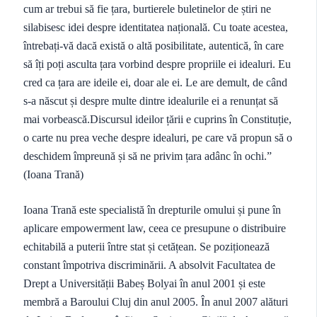
cum ar trebui să fie țara, burtierele buletinelor de știri ne
silabisesc idei despre identitatea națională. Cu toate acestea,
întrebați-vă dacă există o altă posibilitate, autentică, în care
să îți poți asculta țara vorbind despre propriile ei idealuri. Eu
cred ca țara are ideile ei, doar ale ei. Le are demult, de când
s-a născut și despre multe dintre idealurile ei a renunțat să
mai vorbească.Discursul ideilor țării e cuprins în Constituție,
o carte nu prea veche despre idealuri, pe care vă propun să o
deschidem împreună și să ne privim țara adânc în ochi.”
(Ioana Trană)
Ioana Trană este specialistă în drepturile omului și pune în
aplicare empowerment law, ceea ce presupune o distribuire
echitabilă a puterii între stat și cetățean. Se poziționează
constant împotriva discriminării. A absolvit Facultatea de
Drept a Universității Babeș Bolyai în anul 2001 și este
membră a Baroului Cluj din anul 2005. În anul 2007 alături