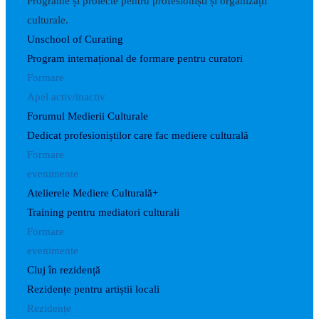
Programe și proiecte pentru profesioniști și organizații
culturale.
Unschool of Curating
Program internațional de formare pentru curatori
Formare
Apel activ/inactiv
Forumul Medierii Culturale
Dedicat profesioniștilor care fac mediere culturală
Formare
evenimente
Atelierele Mediere Culturală+
Training pentru mediatori culturali
Formare
evenimente
Cluj în rezidență
Rezidențe pentru artiștii locali
Rezidențe