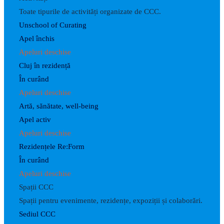
Toate tipurile de activități organizate de CCC.
Unschool of Curating
Apel închis
Apeluri deschise
Cluj în rezidență
În curând
Apeluri deschise
Artă, sănătate, well-being
Apel activ
Apeluri deschise
Rezidențele Re:Form
În curând
Apeluri deschise
Spații CCC
Spații pentru evenimente, rezidențe, expoziții și colaborări.
Sediul CCC