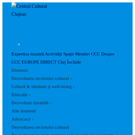
Caută
Skip
Post
to
navigation
content
×
Expertiza noastră
Activități
Spații
Membri CCC
Despre
CCC
EUROPE DIRECT Cluj
Închide
Domenii
Dezvoltarea sectorului cultural
›
Cultură & sănătate și well-being
›
Educație
›
Dezvoltare durabilă
›
Alte domenii
Advocacy
›
Dezvoltarea sectorului cultural