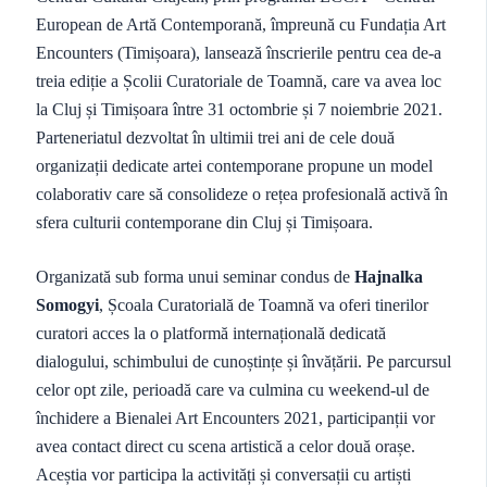
European de Artă Contemporană, împreună cu Fundația Art
Encounters (Timișoara), lansează înscrierile pentru cea de-a
treia ediție a Școlii Curatoriale de Toamnă, care va avea loc
la Cluj și Timișoara între 31 octombrie și 7 noiembrie 2021.
Parteneriatul dezvoltat în ultimii trei ani de cele două
organizații dedicate artei contemporane propune un model
colaborativ care să consolideze o rețea profesională activă în
sfera culturii contemporane din Cluj și Timișoara.
Organizată sub forma unui seminar condus de
Hajnalka
Somogyi
, Școala Curatorială de Toamnă va oferi tinerilor
curatori acces la o platformă internațională dedicată
dialogului, schimbului de cunoștințe și învățării. Pe parcursul
celor opt zile, perioadă care va culmina cu weekend-ul de
închidere a Bienalei Art Encounters 2021, participanții vor
avea contact direct cu scena artistică a celor două orașe.
Aceștia vor participa la activități și conversații cu artiști