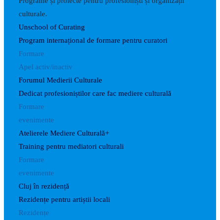
Programe și proiecte pentru profesioniști și organizații
culturale.
Unschool of Curating
Program internațional de formare pentru curatori
Formare
Apel activ/inactiv
Forumul Medierii Culturale
Dedicat profesioniștilor care fac mediere culturală
Formare
evenimente
Atelierele Mediere Culturală+
Training pentru mediatori culturali
Formare
evenimente
Cluj în rezidență
Rezidențe pentru artiștii locali
Rezidențe