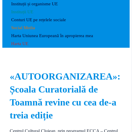
Instituții și organisme UE
Instituții UE
Conturi UE pe rețelele sociale
Social Media
Harta Uniunea Europeană în apropierea mea
Harta UE
«AUTOORGANIZAREA»:
Școala Curatorială de
Toamnă revine cu cea de-a
treia ediție
Centrul Cultural Clujean, prin programul ECCA – Centrul