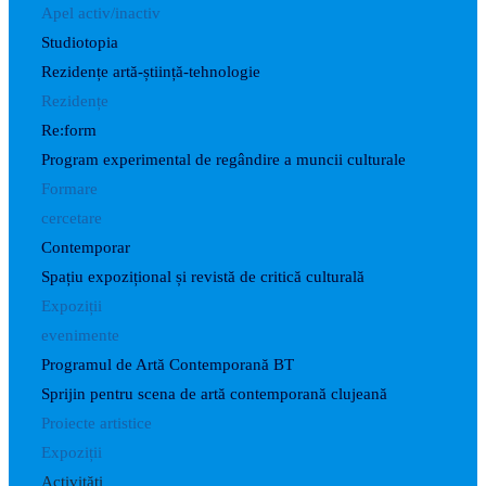
Apel activ/inactiv
Studiotopia
Rezidențe artă-știință-tehnologie
Rezidențe
Re:form
Program experimental de regândire a muncii culturale
Formare
cercetare
Contemporar
Spațiu expozițional și revistă de critică culturală
Expoziții
evenimente
Programul de Artă Contemporană BT
Sprijin pentru scena de artă contemporană clujeană
Proiecte artistice
Expoziții
Activități