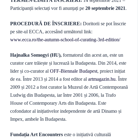
TERMEN-LIMITĂ ÎNSCRIERI:
14 septembrie 2021 –
Participanții selectați vor fi anunțați pe
20 septembrie 2021
.
PROCEDURĂ DE ÎNSCRIERE:
Doritorii se pot înscrie
pe site-ul ECCA, accesând următorul link:
www.ecca.ro/the-autumn-school-of-curating-3rd-edition/
Hajnalka Somogyi (HU),
formatorul din acest an, este un
curator care trăiește și lucrează la Budapesta. Din 2014, este
lider și co-curator al
OFF-Biennale Budapest
, proiect inițiat
de ea. Între 2013 și 2014 a fost editor al
artmagazin.hu
. Între
2009 și 2012 a fost curator la Muzeul de Artă Contemporană
Ludwig din Budapesta, iar între 2001 și 2006, la Trafo
House of Contemporary Arts din Budapesta. Este
cofondator al inițiativelor independente de artă Dinamo și
Impex, ambele în Budapesta.
Fundația Art Encounters
este o inițiativă culturală