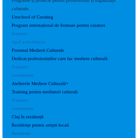
Programe și proiecte pentru profesioniști și organizații
culturale.
Unschool of Curating
Program internațional de formare pentru curatori
Formare
Apel activ/inactiv
Forumul Medierii Culturale
Dedicat profesioniștilor care fac mediere culturală
Formare
evenimente
Atelierele Mediere Culturală+
Training pentru mediatori culturali
Formare
evenimente
Cluj în rezidență
Rezidențe pentru artiștii locali
Rezidențe