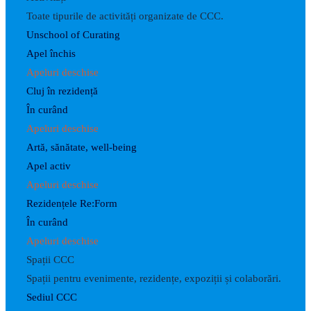
Toate tipurile de activități organizate de CCC.
Unschool of Curating
Apel închis
Apeluri deschise
Cluj în rezidență
În curând
Apeluri deschise
Artă, sănătate, well-being
Apel activ
Apeluri deschise
Rezidențele Re:Form
În curând
Apeluri deschise
Spații CCC
Spații pentru evenimente, rezidențe, expoziții și colaborări.
Sediul CCC