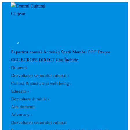
Caută
Skip
Post
to
navigation
content
×
Expertiza noastră
Activități
Spații
Membri CCC
Despre
CCC
EUROPE DIRECT Cluj
Închide
Domenii
Dezvoltarea sectorului cultural
›
Cultură & sănătate și well-being
›
Educație
›
Dezvoltare durabilă
›
Alte domenii
Advocacy
›
Dezvoltarea sectorului cultural