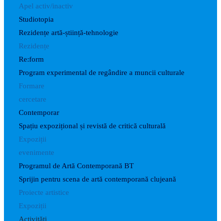
Apel activ/inactiv
Studiotopia
Rezidențe artă-știință-tehnologie
Rezidențe
Re:form
Program experimental de regândire a muncii culturale
Formare
cercetare
Contemporar
Spațiu expozițional și revistă de critică culturală
Expoziții
evenimente
Programul de Artă Contemporană BT
Sprijin pentru scena de artă contemporană clujeană
Proiecte artistice
Expoziții
Activități