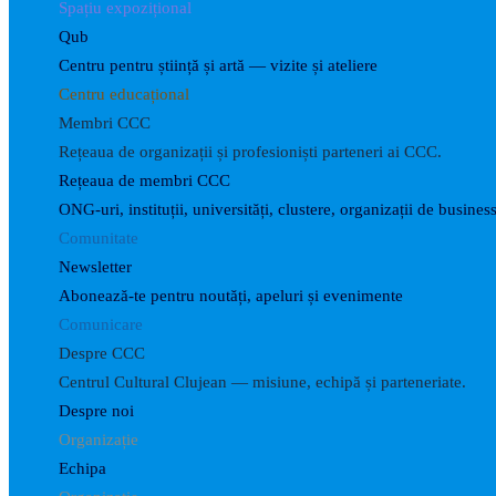
Spațiu expozițional
Qub
Centru pentru știință și artă — vizite și ateliere
Centru educațional
Membri CCC
Rețeaua de organizații și profesioniști parteneri ai CCC.
Rețeaua de membri CCC
ONG-uri, instituții, universități, clustere, organizații de business
Comunitate
Newsletter
Abonează-te pentru noutăți, apeluri și evenimente
Comunicare
Despre CCC
Centrul Cultural Clujean — misiune, echipă și parteneriate.
Despre noi
Organizație
Echipa