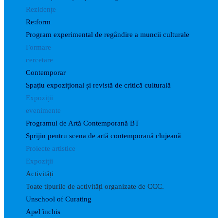
Rezidențe
Re:form
Program experimental de regândire a muncii culturale
Formare
cercetare
Contemporar
Spațiu expozițional și revistă de critică culturală
Expoziții
evenimente
Programul de Artă Contemporană BT
Sprijin pentru scena de artă contemporană clujeană
Proiecte artistice
Expoziții
Activități
Toate tipurile de activități organizate de CCC.
Unschool of Curating
Apel închis