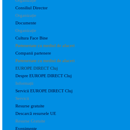
Organizație
Consiliul Director
Organizație
Documente
Organizație
Cultura Face Bine
Parteneriate cu mediul de afaceri
Companii partenere
Parteneriate cu mediul de afaceri
EUROPE DIRECT Cluj
Despre EUROPE DIRECT Cluj
Informații
Servicii EUROPE DIRECT Cluj
Servicii
Resurse gratuite
Descarcă resursele UE
Resurse Gratuite
Evenimente