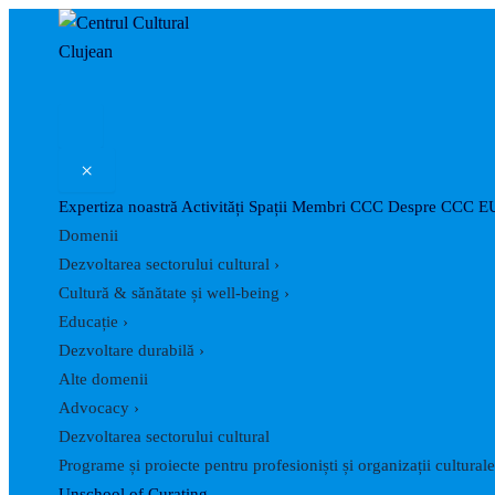
Skip
Post
to
navigation
content
×
Expertiza noastră
Activități
Spații
Membri CCC
Despre CCC
E
Domenii
Dezvoltarea sectorului cultural
›
Cultură & sănătate și well-being
›
Educație
›
Dezvoltare durabilă
›
Alte domenii
Advocacy
›
Dezvoltarea sectorului cultural
Programe și proiecte pentru profesioniști și organizații culturale
Unschool of Curating