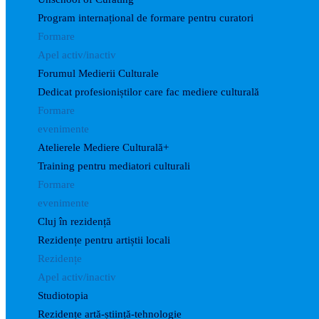
Program internațional de formare pentru curatori
Formare
Apel activ/inactiv
Forumul Medierii Culturale
Dedicat profesioniștilor care fac mediere culturală
Formare
evenimente
Atelierele Mediere Culturală+
Training pentru mediatori culturali
Formare
evenimente
Cluj în rezidență
Rezidențe pentru artiștii locali
Rezidențe
Apel activ/inactiv
Studiotopia
Rezidențe artă-știință-tehnologie