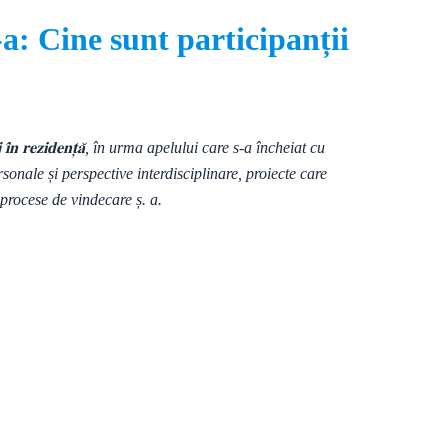
I-a: Cine sunt participanții
𝐧 𝐫𝐞𝐳𝐢𝐝𝐞𝐧𝐭̦𝐚̆, în urma apelului care s-a încheiat cu
sonale și perspective interdisciplinare, proiecte care
 procese de vindecare ș. a.