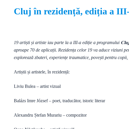
Cluj în rezidență, ediția a II
19 artiști și artiste iau parte la a III-a ediție a programului 𝐂𝐥𝐮𝐣 𝐢̂
aproape 70 de aplicații. Rezidența celor 19 va aduce viziuni per
explorează zbateri, experiențe traumatice, povești pentru copii,
Artiștii și artistele, în rezidență:
Liviu Bulea – artist vizual
Balázs Imre József – poet, traducător, istoric literar
Alexandru Ștefan Murariu – compozitor