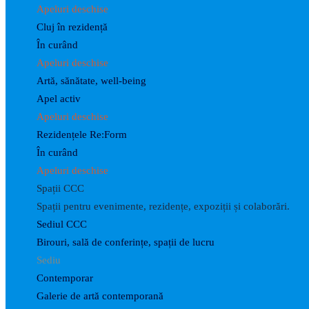
Apeluri deschise
Cluj în rezidență
În curând
Apeluri deschise
Artă, sănătate, well-being
Apel activ
Apeluri deschise
Rezidențele Re:Form
În curând
Apeluri deschise
Spații CCC
Spații pentru evenimente, rezidențe, expoziții și colaborări.
Sediul CCC
Birouri, sală de conferințe, spații de lucru
Sediu
Contemporar
Galerie de artă contemporană