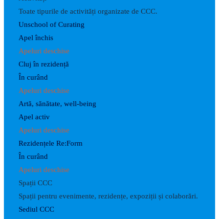
Toate tipurile de activități organizate de CCC.
Unschool of Curating
Apel închis
Apeluri deschise
Cluj în rezidență
În curând
Apeluri deschise
Artă, sănătate, well-being
Apel activ
Apeluri deschise
Rezidențele Re:Form
În curând
Apeluri deschise
Spații CCC
Spații pentru evenimente, rezidențe, expoziții și colaborări.
Sediul CCC