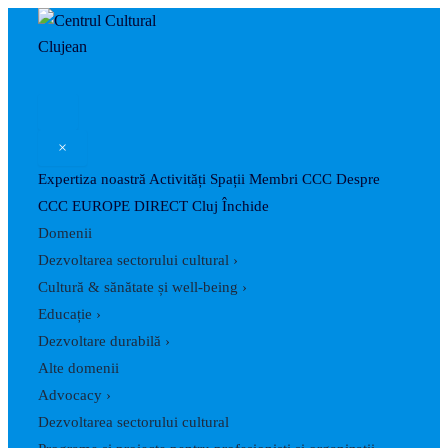
Caută
Skip
Post
to
navigation
content
×
Expertiza noastră
Activități
Spații
Membri CCC
Despre
CCC
EUROPE DIRECT Cluj
Închide
Domenii
Dezvoltarea sectorului cultural
›
Cultură & sănătate și well-being
›
Educație
›
Dezvoltare durabilă
›
Alte domenii
Advocacy
›
Dezvoltarea sectorului cultural