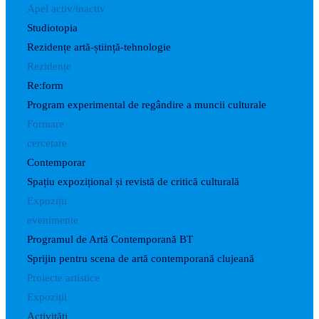
Apel activ/inactiv
Studiotopia
Rezidențe artă-știință-tehnologie
Rezidențe
Re:form
Program experimental de regândire a muncii culturale
Formare
cercetare
Contemporar
Spațiu expozițional și revistă de critică culturală
Expoziții
evenimente
Programul de Artă Contemporană BT
Sprijin pentru scena de artă contemporană clujeană
Proiecte artistice
Expoziții
Activități