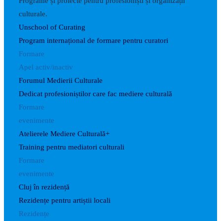
Programe și proiecte pentru profesioniști și organizații
culturale.
Unschool of Curating
Program internațional de formare pentru curatori
Formare
Apel activ/inactiv
Forumul Medierii Culturale
Dedicat profesioniștilor care fac mediere culturală
Formare
evenimente
Atelierele Mediere Culturală+
Training pentru mediatori culturali
Formare
evenimente
Cluj în rezidență
Rezidențe pentru artiștii locali
Rezidențe