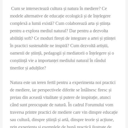
Cum se intersectează cultura și natura în mediere? Ce
modele alternative de educație ecologică și de înțelegere
complexă a lumii există? Cum colaborează arta și știința
pentru a explora mediul natural? Dar pentru a dezvolta
abilități soft? Ce moduri firești de integrare a artei și științei
în practici sustenabile ne inspiră? Cum dezvoltă artiștii,
oamenii de știință, pedagogii și mediatorii o înțelegere și o
conștiință vie a importanței mediului natural în rândul
tinerilor și adulților?
Natura este un teren fertil pentru a experimenta noi practici
de mediere, iar perspectivele diferite se întâlnesc firesc și
preiau din această vitalitate și putere de inspirație, atunci
când sunt preocupate de natură. În cadrul Forumului vom
traversa printre practici de mediere care vin dinspre educație
sau cultură, dinspre știință și artă, dinspre teorie și acțiune,
prin experiența și exemplele de bună practică ilustrate de