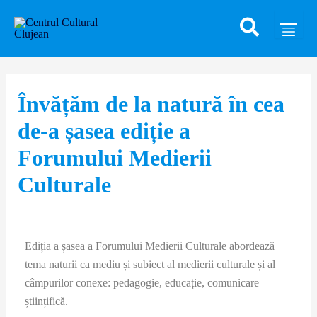
Caută
Skip
Post
to
navigation
content
Învățăm de la natură în cea
de-a șasea ediție a
Forumului Medierii
Culturale
Ediția a șasea a Forumului Medierii Culturale abordează
tema naturii ca mediu și subiect al medierii culturale și al
câmpurilor conexe: pedagogie, educație, comunicare
științifică.