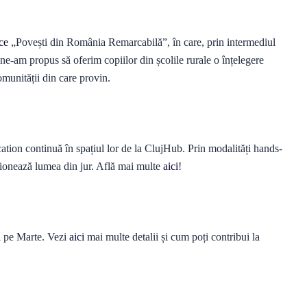
ice
„Povești din România Remarcabilă”, în care, prin intermediul
e, ne-am propus să oferim copiilor din școlile rurale o înțelegere
omunității din care provin.
ation continuă în spațiul lor de la ClujHub. Prin modalități hands-
ționează lumea din jur. Află mai multe
aici
!
l pe Marte. Vezi
aici
mai multe detalii și cum poți contribui la