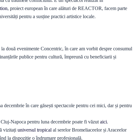
ta cu traumele conflictului. E un spectacol realizat în
tion
, proiect european în care alături de REACTOR, facem parte
iversități pentru a susține practici artistice locale.
la două evenimente Concentric, în care am vorbit despre consumul
inanțările publice pentru cultură, împreună cu beneficiarii și
a decembrie în care găsești spectacole pentru cei mici, dar și pentru
l Cluj-Napoca pentru luna decembrie poate fi văzut
aici
.
ă vizitați
universul tropical
al serelor Bromeliaceelor și Araceelor
nd la dispoziție o îndrumare profesională.