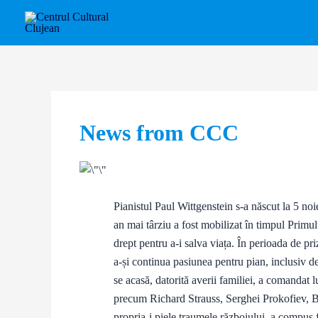
Skip
Post
to
navigation
content
News from CCC
Pianistul Paul Wittgenstein s-a născut la 5 no
an mai târziu a fost mobilizat în timpul Primu
drept pentru a-i salva viața. În perioada de pr
a-și continua pasiunea pentru pian, inclusiv d
se acasă, datorită averii familiei, a comandat
precum Richard Strauss, Serghei Prokofiev, 
propria-i piele traumele războiului, a compus