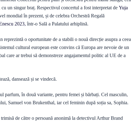
 cu un singur braț. Respectivul concertul a fost interpretat de
Yuja
nivel mondial în prezent, și de celebra Orchestră Regală
 Enescu 2023,
într-o Sală a Palatului arhiplină.
 reprezintă o oportunitate de a stabili o nouă direcție asupra a ceea
sistemul cultural european este convins că Europa are nevoie de un
obal care ar trebui să demonstreze angajamentul politic al UE de a
ctează, dansează și se vindecă.
iul parfum, în două variante, pentru femei și bărbați. Cel masculin,
ui, Samuel von Brukenthal, iar cel feminin după soția sa, Sophia.
 trimisă de către o persoană anonimă la detectivul Arthur Brand