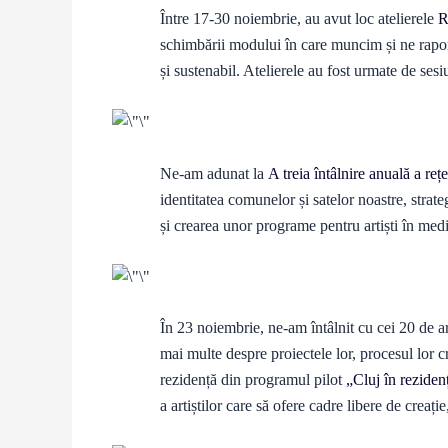
Între 17-30 noiembrie, au avut loc atelierele
R
schimbării modului în care muncim și ne rapo
și sustenabil. Atelierele au fost urmate de ses
Ne-am adunat la
A treia întâlnire anuală a r
identitatea comunelor și satelor noastre, strate
și crearea unor programe pentru artiști în medi
În 23 noiembrie, ne-am întâlnit cu cei 20 de art
mai multe despre proiectele lor, procesul lor c
rezidență din programul pilot
„Cluj în reziden
a artiștilor care să ofere cadre libere de creaț