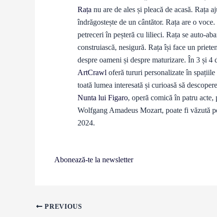
Rața
nu are de ales și pleacă de acasă. Rața aj
îndrăgostește de un cântător. Rața are o voce.
petreceri în peșteră cu lilieci. Rața se auto-
construiască, nesigură. Rața își face un priete
despre oameni și despre maturizare. În 3 și
ArtCrawl
oferă tururi personalizate în spații
toată lumea interesată și curioasă să descopere
Nunta lui Figaro
, operă comică în patru acte,
Wolfgang Amadeus Mozart, poate fi văzută p
2024.
Abonează-te la newsletter
PREVIOUS