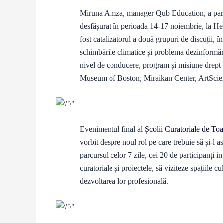
Miruna Amza, manager Qub Education, a partici
desfășurat în perioada 14-17 noiembrie, la H
fost catalizatorul a două grupuri de discuții, 
schimbările climatice și problema dezinformării
nivel de conducere, program și misiune drept 
Museum of Boston, Miraikan Center, ArtScienc
Evenimentul final al
Școlii Curatoriale de T
vorbit despre noul rol pe care trebuie să și-l
parcursul celor 7 zile, cei 20 de participanți i
curatoriale și proiectele, să viziteze spațiile 
dezvoltarea lor profesională.