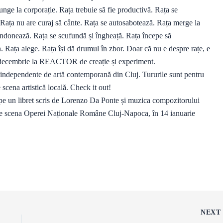
unge la corporație. Rața trebuie să fie productivă. Rața se
 Rața nu are curaj să cânte. Rața se autosabotează. Rața merge la
abandonează. Rața se scufundă și îngheață. Rața începe să
n. Rața alege. Rața își dă drumul în zbor. Doar că nu e despre rațe, e
 4 decembrie la REACTOR de creație și experiment.
le independente de artă contemporană din Cluj. Tururile sunt pentru
 scena artistică locală. Check it out!
 pe un libret scris de Lorenzo Da Ponte și muzica compozitorului
e scena Operei Naționale Române Cluj-Napoca, în 14 ianuarie
NEX