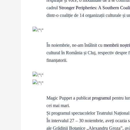
respirație și voce, o modalitate de a se confrun
cadrul
Stronger Peripheries: A Southern Coali
dintr-o coaliție de 14 organizații culturale și un
În noiembrie, ne-am întâlnit cu
membrii noștri
cultural în România și Cluj, respectiv despre f
finanțatorii.
Magic Puppet a publicat
programul
pentru lun
cei mai mari.
Și programul spectacolelor Teatrului Naționa
În intervalul 27 – 30 noiembrie, aveți ocazia s
ale Grădinii Botanice „Alexandru Groza”, avâ