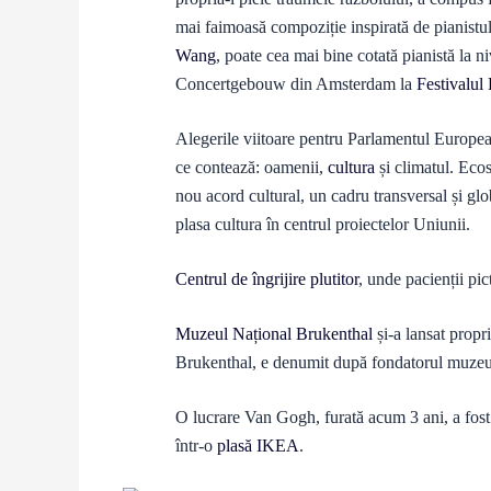
mai faimoasă compoziție inspirată de pianistul
Wang
, poate cea mai bine cotată pianistă la 
Concertgebouw din Amsterdam la
Festivalul
Alegerile viitoare pentru Parlamentul European
ce contează: oamenii,
cultura
și climatul. Eco
nou acord cultural, un cadru transversal și gl
plasa cultura în centrul proiectelor Uniunii.
Centrul de îngrijire plutitor
, unde pacienții pi
Muzeul Național Brukenthal
și-a lansat propr
Brukenthal, e denumit după fondatorul muzeul
O lucrare Van Gogh, furată acum 3 ani, a fost
într-o
plasă IKEA
.