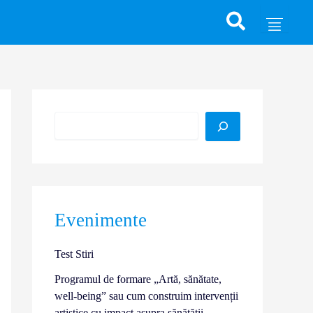
Caută
Evenimente
Test Stiri
Programul de formare „Artă, sănătate,
well-being” sau cum construim intervenții
artistice cu impact asupra sănătății