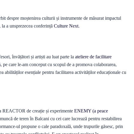
it despre moștenirea culturii și instrumente de măsurat impactul
, la a unsprezecea conferință
Culture Next
.
sori, învățători și artiști au luat parte la
ateliere de facilitare
ă
, pe care le-am conceput cu scopul de a promova colaborarea,
a abilităților esențiale pentru facilitarea activităților educaționale cu
e la REACTOR de creație și experimente
ENEMY (a peace
 muncă de teren în Balcani cu cei care lucrează pentru restabilirea
Performance-ul propune o cale paradoxală, unde trupurile găsesc, prin