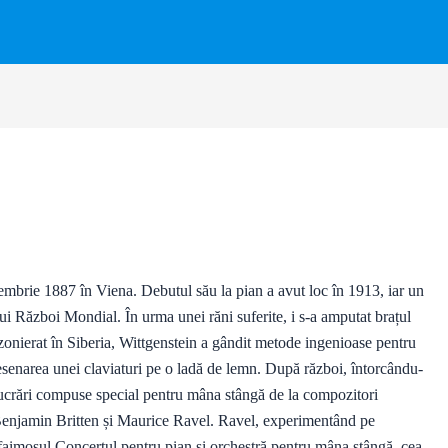
iembrie 1887 în Viena. Debutul său la pian a avut loc în 1913, iar un
lui Război Mondial. În urma unei răni suferite, i s-a amputat brațul
izonierat în Siberia, Wittgenstein a gândit metode ingenioase pentru
esenarea unei claviaturi pe o ladă de lemn. După război, întorcându-
 lucrări compuse special pentru mâna stângă de la compozitori
Benjamin Britten și Maurice Ravel. Ravel, experimentând pe
 faimosul Concertul pentru pian și orchestră pentru mâna stângă, cea