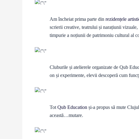
Am încheiat prima parte din
rezidențele artist
scrierii creative, teatrului și narațiunii vizual
timpurie a noțiunii de patrimoniu cultural al c
Cluburile și atelierele organizate de Qub Educ
on și experimente, elevii descoperă cum func
Tot
Qub Education
și-a propus să mute Cluju
această…mutare.