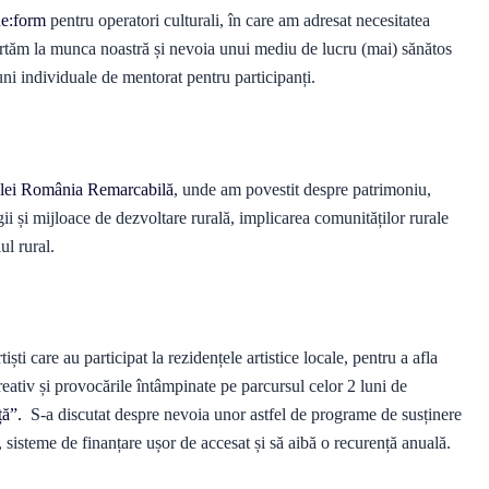
e:form
pentru operatori culturali, în care am adresat necesitatea
rtăm la munca noastră și nevoia unui mediu de lucru (mai) sănătos
iuni individuale de mentorat pentru participanți.
ețelei România Remarcabilă
, unde am povestit despre patrimoniu,
gii și mijloace de dezvoltare rurală, implicarea comunităților rurale
ul rural.
iști
care au participat la rezidențele artistice locale, pentru a afla
reativ și provocările întâmpinate pe parcursul celor 2 luni de
ță”.
S-a discutat despre nevoia unor astfel de programe de susținere
ie, sisteme de finanțare ușor de accesat și să aibă o recurență anuală.