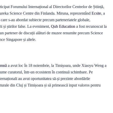
pat Forumului Internațional al Directorilor Centrelor de Știință,
eureka Science Centre din Finlanda. Miruna, reprezentând
Ecsite
, a
în care s-au abordat subiecte precum parteneriatele globale,
 și știrilor false. La eveniment,
Qub Education
a fost recunoscut la
un partener de discuții alături de muzee renumite precum Science
e Singapore și altele.
oamnă
a avut loc în 18 noiembrie, la Timișoara, unde Xiaoyu Weng a
 asume curatorul, într-un ecosistem în continuă schimbare. Pe
nternaționali au avut oportunitatea să-și prezinte abordările
culturale din Cluj și Timișoara și să primească input valoros pentru