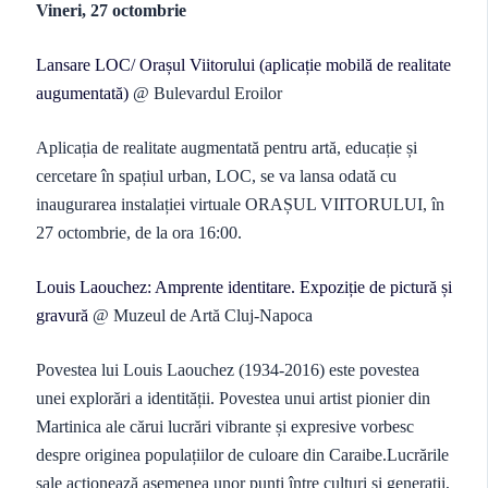
Vineri, 27 octombrie
Lansare LOC/ Orașul Viitorului (aplicație mobilă de realitate
augumentată)
@ Bulevardul Eroilor
Aplicația de realitate augmentată pentru artă, educație și
cercetare în spațiul urban, LOC, se va lansa odată cu
inaugurarea instalației virtuale ORAȘUL VIITORULUI, în
27 octombrie, de la ora 16:00.
Louis Laouchez: Amprente identitare. Expoziție de pictură și
gravură
@ Muzeul de Artă Cluj-Napoca
Povestea lui Louis Laouchez (1934-2016) este povestea
unei explorări a identității. Povestea unui artist pionier din
Martinica ale cărui lucrări vibrante și expresive vorbesc
despre originea populațiilor de culoare din Caraibe.Lucrările
sale acționează asemenea unor punți între culturi și generații,