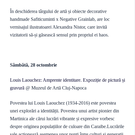
În deschiderea târgului de artă și obiecte decorative
handmade Safiticuminti x Negative Grainlab, are loc
vernisajul ilustratoarei Alexandra Nistor, care invită
vizitatorii să-și găsească sensul prin propriul ei haos.
Sâmbătă, 28 octombrie
Louis Laouchez: Amprente identitare. Expoziție de pictură și
gravură
@ Muzeul de Artă Cluj-Napoca
Povestea lui Louis Laouchez (1934-2016) este povestea
unei explorări a identității. Povestea unui artist pionier din
Martinica ale cărui lucrări vibrante și expresive vorbesc
despre originea populațiilor de culoare din Caraibe.Lucrările
sale acționează asemenea unor punți între culturi și generații,