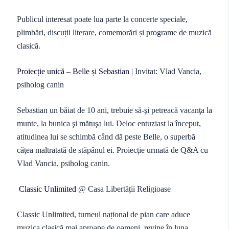
Publicul interesat poate lua parte la concerte speciale,
plimbări, discuții literare, comemorări și programe de muzică
clasică.
Proiecție unică – Belle și Sebastian
| Invitat: Vlad Vancia,
psiholog canin
Sebastian un băiat de 10 ani, trebuie să-şi petreacă vacanţa la
munte, la bunica şi mătuşa lui. Deloc entuziast la început,
atitudinea lui se schimbă când dă peste Belle, o superbă
căţea maltratată de stăpânul ei. Proiecție urmată de Q&A cu
Vlad Vancia, psiholog canin.
Classic Unlimited
@ Casa Libertății Religioase
Classic Unlimited, turneul național de pian care aduce
muzica clasică mai aproape de oameni, revine în luna