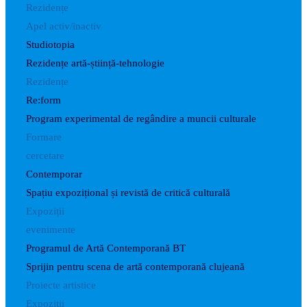
Rezidențe
Apel activ/inactiv
Studiotopia
Rezidențe artă-știință-tehnologie
Rezidențe
Re:form
Program experimental de regândire a muncii culturale
Formare
cercetare
Contemporar
Spațiu expozițional și revistă de critică culturală
Expoziții
evenimente
Programul de Artă Contemporană BT
Sprijin pentru scena de artă contemporană clujeană
Proiecte artistice
Expoziții