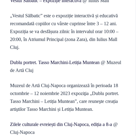
Vestul Sălbatic – expoziție interactivă
@ Iulius Mall
„Vestul Sălbatic” este o expoziție interactivă și educativă
recomandată copiilor cu vârste cuprinse între 3 – 12 ani.
Expoziția se va desfășura zilnic în intervalul orar 10:00 –
20:00, în Atriumul Principal (zona Zara), din Iulius Mall
Cluj.
Dublu portret. Tasso Marchini-Letiția Muntean
@ Muzeul
de Artă Cluj
Muzeul de Artă Cluj-Napoca organizează în perioada 18
octombrie – 12 noiembrie 2023 expoziţia „Dublu portret.
Tasso Marchini – Letiția Muntean”, care reuneşte creația
artiştilor Tasso Marchini și Letiția Muntean.
Zilele culturale evreiești din Cluj-Napoca, ediția a 8-a
@
Cluj-Napoca