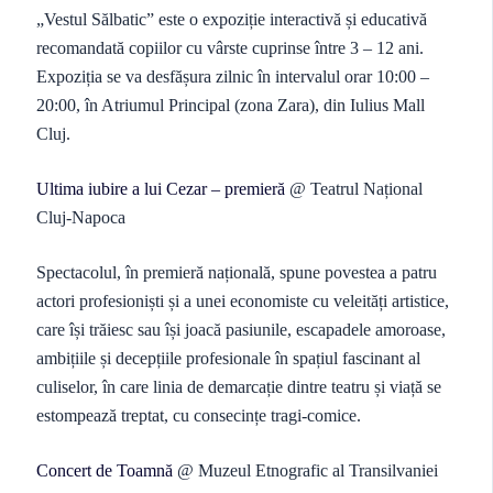
„Vestul Sălbatic” este o expoziție interactivă și educativă
recomandată copiilor cu vârste cuprinse între 3 – 12 ani.
Expoziția se va desfășura zilnic în intervalul orar 10:00 –
20:00, în Atriumul Principal (zona Zara), din Iulius Mall
Cluj.
Ultima iubire a lui Cezar – premieră
@ Teatrul Național
Cluj-Napoca
Spectacolul, în premieră națională, spune povestea a patru
actori profesioniști și a unei economiste cu veleități artistice,
care își trăiesc sau își joacă pasiunile, escapadele amoroase,
ambițiile și decepțiile profesionale în spațiul fascinant al
culiselor, în care linia de demarcație dintre teatru și viață se
estompează treptat, cu consecințe tragi-comice.
Concert de Toamnă
@ Muzeul Etnografic al Transilvaniei