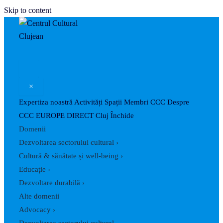
Skip to content
×
Expertiza noastră
Activități
Spații
Membri CCC
Despre
CCC
EUROPE DIRECT Cluj
Închide
Domenii
Dezvoltarea sectorului cultural
›
Cultură & sănătate și well-being
›
Educație
›
Dezvoltare durabilă
›
Alte domenii
Advocacy
›