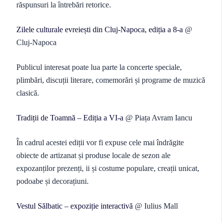
răspunsuri la întrebări retorice.
Zilele culturale evreiești din Cluj-Napoca, ediția a 8-a
@
Cluj-Napoca
Publicul interesat poate lua parte la concerte speciale,
plimbări, discuții literare, comemorări și programe de muzică
clasică.
Tradiții de Toamnă – Ediția a VI-a
@ Piața Avram Iancu
În cadrul acestei ediții vor fi expuse cele mai îndrăgite
obiecte de artizanat și produse locale de sezon ale
expozanților prezenți, ii și costume populare, creații unicat,
podoabe și decorațiuni.
Vestul Sălbatic – expoziție interactivă
@ Iulius Mall