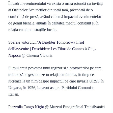
În cadrul evenimentului va exista o masa rotundă cu invitați
ai Ordinelor Arhitecților din toată țara, precedată de o
conferință de presă, având ca temă impactul evenimentelor
de genul bienale, anuale în calitatea mediul construit și în
relația cu administrațiile locale.
Soarele viitorului / A Brighter Tomorrow / Il sol
dell’avvenire | Deschidere Les Films de Cannes
à
Cluj-
Napoca
@ Cinema Victoria
Filmul arată povestea unui regizor și a provocărilor pe care
trebuie să le gestioneze în relația cu familia, în timp ce
lucrează la un film despre impactul pe care invazia URSS în
Ungaria, în 1956, l-a avut asupra Partidului Comunist
Italian.
Piazzolla Tango Night
@ Muzeul Etnografic al Transilvaniei