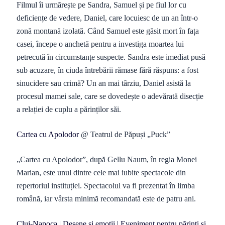
Filmul îi urmărește pe Sandra, Samuel și pe fiul lor cu
deficiențe de vedere, Daniel, care locuiesc de un an într-o
zonă montană izolată. Când Samuel este găsit mort în fața
casei, începe o anchetă pentru a investiga moartea lui
petrecută în circumstanțe suspecte. Sandra este imediat pusă
sub acuzare, în ciuda întrebării rămase fără răspuns: a fost
sinucidere sau crimă? Un an mai târziu, Daniel asistă la
procesul mamei sale, care se dovedește o adevărată disecție
a relației de cuplu a părinților săi.
Cartea cu Apolodor
@ Teatrul de Păpuși „Puck”
„Cartea cu Apolodor”, după Gellu Naum, în regia Monei
Marian, este unul dintre cele mai iubite spectacole din
repertoriul instituției. Spectacolul va fi prezentat în limba
română, iar vârsta minimă recomandată este de patru ani.
Cluj-Napoca | Desene și emoții | Eveniment pentru părinți și