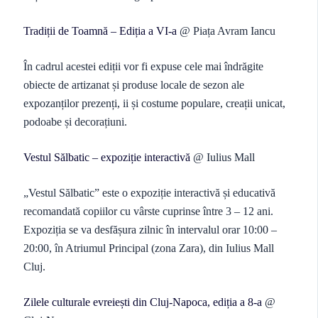
Tradiții de Toamnă – Ediția a VI-a
@ Piața Avram Iancu
În cadrul acestei ediții vor fi expuse cele mai îndrăgite
obiecte de artizanat și produse locale de sezon ale
expozanților prezenți, ii și costume populare, creații unicat,
podoabe și decorațiuni.
Vestul Sălbatic – expoziție interactivă
@ Iulius Mall
„Vestul Sălbatic” este o expoziție interactivă și educativă
recomandată copiilor cu vârste cuprinse între 3 – 12 ani.
Expoziția se va desfășura zilnic în intervalul orar 10:00 –
20:00, în Atriumul Principal (zona Zara), din Iulius Mall
Cluj.
Zilele culturale evreiești din Cluj-Napoca, ediția a 8-a
@