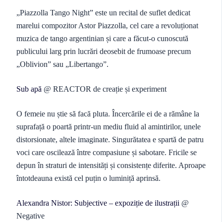
„Piazzolla Tango Night” este un recital de suflet dedicat
marelui compozitor Astor Piazzolla, cel care a revoluționat
muzica de tango argentinian și care a făcut-o cunoscută
publicului larg prin lucrări deosebit de frumoase precum
„Oblivion” sau „Libertango”.
Sub apă
@ REACTOR de creație și experiment
O femeie nu știe să facă pluta. Încercările ei de a rămâne la
suprafață o poartă printr-un mediu fluid al amintirilor, unele
distorsionate, altele imaginate. Singurătatea e spartă de patru
voci care oscilează între compasiune și sabotare. Fricile se
depun în straturi de intensități și consistențe diferite. Aproape
întotdeauna există cel puțin o luminiță aprinsă.
Alexandra Nistor: Subjective – expoziție de ilustrații
@
Negative