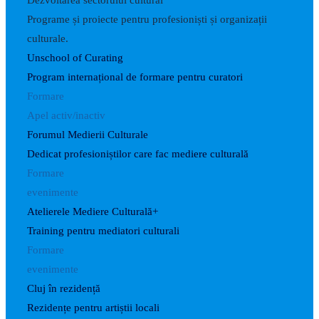
Dezvoltarea sectorului cultural
Programe și proiecte pentru profesioniști și organizații
culturale.
Unschool of Curating
Program internațional de formare pentru curatori
Formare
Apel activ/inactiv
Forumul Medierii Culturale
Dedicat profesioniștilor care fac mediere culturală
Formare
evenimente
Atelierele Mediere Culturală+
Training pentru mediatori culturali
Formare
evenimente
Cluj în rezidență
Rezidențe pentru artiștii locali