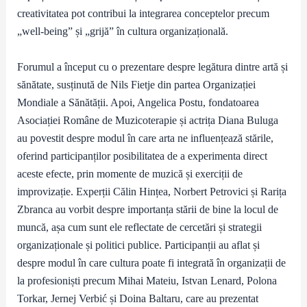
creativitatea pot contribui la integrarea conceptelor precum
„well-being” și „grijă” în cultura organizațională.
Forumul a început cu o prezentare despre legătura dintre artă și
sănătate, susținută de Nils Fietje din partea Organizației
Mondiale a Sănătății. Apoi, Angelica Postu, fondatoarea
Asociației Române de Muzicoterapie și actrița Diana Buluga
au povestit despre modul în care arta ne influențează stările,
oferind participanților posibilitatea de a experimenta direct
aceste efecte, prin momente de muzică și exerciții de
improvizație. Experții Călin Hințea, Norbert Petrovici și Rarița
Zbranca au vorbit despre importanța stării de bine la locul de
muncă, așa cum sunt ele reflectate de cercetări și strategii
organizaționale și politici publice. Participanții au aflat și
despre modul în care cultura poate fi integrată în organizații de
la profesioniști precum Mihai Mateiu, Istvan Lenard, Polona
Torkar, Jernej Verbić și Doina Baltaru, care au prezentat