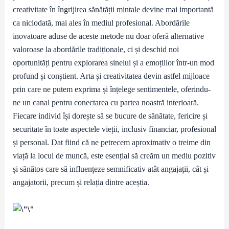
creativitate în îngrijirea sănătății mintale devine mai importantă
ca niciodată, mai ales în mediul profesional. Abordările
inovatoare aduse de aceste metode nu doar oferă alternative
valoroase la abordările tradiționale, ci și deschid noi
oportunități pentru explorarea sinelui și a emoțiilor într-un mod
profund și conștient. Arta și creativitatea devin astfel mijloace
prin care ne putem exprima și înțelege sentimentele, oferindu-
ne un canal pentru conectarea cu partea noastră interioară.
Fiecare individ își dorește să se bucure de sănătate, fericire și
securitate în toate aspectele vieții, inclusiv financiar, profesional
și personal. Dat fiind că ne petrecem aproximativ o treime din
viață la locul de muncă, este esențial să creăm un mediu pozitiv
și sănătos care să influențeze semnificativ atât angajații, cât și
angajatorii, precum și relația dintre aceștia.