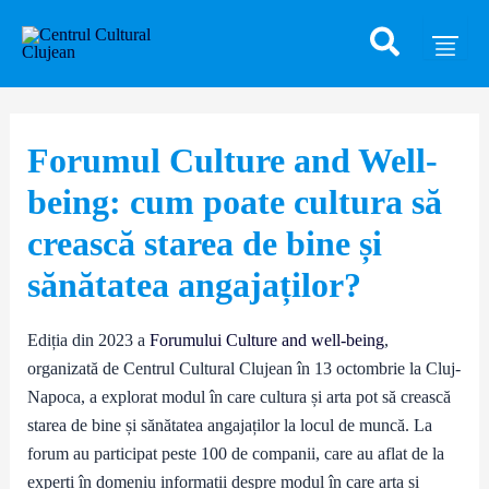
Caută
Skip
Post
to
navigation
content
Forumul Culture and Well-
being: cum poate cultura să
crească starea de bine și
sănătatea angajaților?
Ediția din 2023 a
Forumului Culture and well-being
,
organizată de Centrul Cultural Clujean în 13 octombrie la Cluj-
Napoca, a explorat modul în care cultura și arta pot să crească
starea de bine și sănătatea angajaților la locul de muncă. La
forum au participat peste 100 de companii, care au aflat de la
experți în domeniu informații despre modul în care arta și