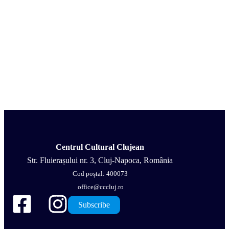
Centrul Cultural Clujean
Str. Fluierașului nr. 3, Cluj-Napoca, România
Cod poștal: 400073
office@cccluj.ro
Subscribe