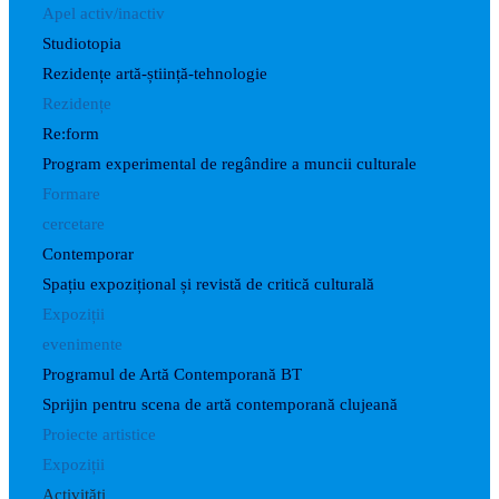
Apel activ/inactiv
Studiotopia
Rezidențe artă-știință-tehnologie
Rezidențe
Re:form
Program experimental de regândire a muncii culturale
Formare
cercetare
Contemporar
Spațiu expozițional și revistă de critică culturală
Expoziții
evenimente
Programul de Artă Contemporană BT
Sprijin pentru scena de artă contemporană clujeană
Proiecte artistice
Expoziții
Activități