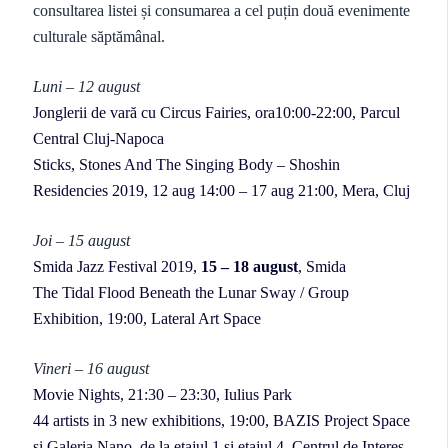
consultarea listei și consumarea a cel puțin două evenimente
culturale săptămânal.
Luni – 12 august
Jonglerii de vară cu Circus Fairies, ora10:00-22:00, Parcul
Central Cluj-Napoca
Sticks, Stones And The Singing Body – Shoshin
Residencies 2019, 12 aug 14:00 – 17 aug 21:00, Mera, Cluj
Joi – 15 august
Smida Jazz Festival 2019,
15 – 18 august
, Smida
The Tidal Flood Beneath the Lunar Sway / Group
Exhibition, 19:00, Lateral Art Space
Vineri – 16 august
Movie Nights, 21:30 – 23:30, Iulius Park
44 artists in 3 new exhibitions, 19:00, BAZIS Project Space
și Galeria Nano, de la etajul 1 și etajul 4, Centrul de Interes