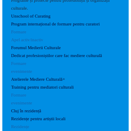
Programe și proiecte pentru profesioniști și organizații
culturale.
Unschool of Curating
Program internațional de formare pentru curatori
Formare
Apel activ/inactiv
Forumul Medierii Culturale
Dedicat profesioniștilor care fac mediere culturală
Formare
evenimente
Atelierele Mediere Culturală+
Training pentru mediatori culturali
Formare
evenimente
Cluj în rezidență
Rezidențe pentru artiștii locali
Rezidențe