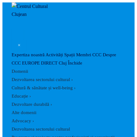
Caută
Skip
Post
to
navigation
content
×
Expertiza noastră
Activități
Spații
Membri CCC
Despre
CCC
EUROPE DIRECT Cluj
Închide
Domenii
Dezvoltarea sectorului cultural
›
Cultură & sănătate și well-being
›
Educație
›
Dezvoltare durabilă
›
Alte domenii
Advocacy
›
Dezvoltarea sectorului cultural