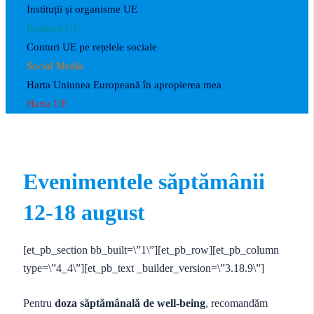
Instituții și organisme UE
Instituții UE
Conturi UE pe rețelele sociale
Social Media
Harta Uniunea Europeană în apropierea mea
Harta UE
Evenimentele săptămânii
12-18 august
[et_pb_section bb_built=\”1\”][et_pb_row][et_pb_column
type=\”4_4\”][et_pb_text _builder_version=\”3.18.9\”]
Pentru
doza săptămânală de well-being
, recomandăm