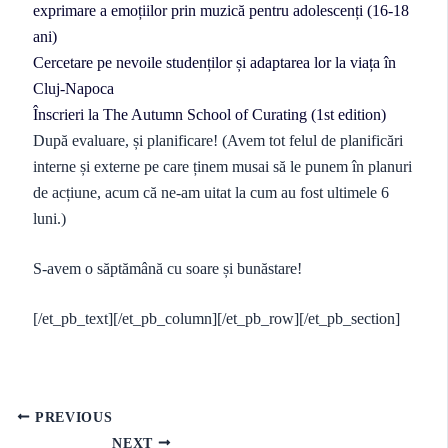
exprimare a emoțiilor prin muzică pentru adolescenți (16-18
ani)
Cercetare pe nevoile studenților și adaptarea lor la viața în
Cluj-Napoca
Înscrieri la The Autumn School of Curating (1st edition)
După evaluare, și planificare! (Avem tot felul de planificări
interne și externe pe care ținem musai să le punem în planuri
de acțiune, acum că ne-am uitat la cum au fost ultimele 6
luni.)
S-avem o săptămână cu soare și bunăstare!
[/et_pb_text][/et_pb_column][/et_pb_row][/et_pb_section]
PREVIOUS
NEXT