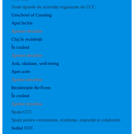
Toate tipurile de activități organizate de CCC.
Unschool of Curating
Apel închis
Apeluri deschise
Cluj în rezidență
În curând
Apeluri deschise
Artă, sănătate, well-being
Apel activ
Apeluri deschise
Rezidențele Re:Form
În curând
Apeluri deschise
Spații CCC
Spații pentru evenimente, rezidențe, expoziții și colaborări.
Sediul CCC