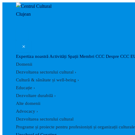
Skip
Post
to
navigation
content
×
Expertiza noastră
Activități
Spații
Membri CCC
Despre CCC
E
Domenii
Dezvoltarea sectorului cultural
›
Cultură & sănătate și well-being
›
Educație
›
Dezvoltare durabilă
›
Alte domenii
Advocacy
›
Dezvoltarea sectorului cultural
Programe și proiecte pentru profesioniști și organizații culturale
Unschool of Curating