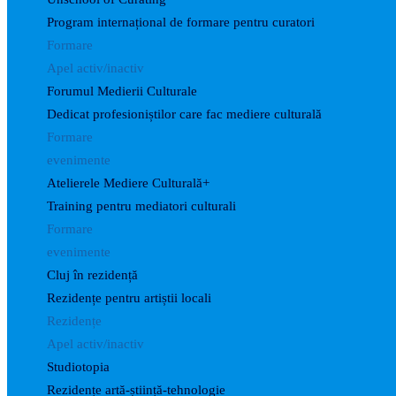
Program internațional de formare pentru curatori
Formare
Apel activ/inactiv
Forumul Medierii Culturale
Dedicat profesioniștilor care fac mediere culturală
Formare
evenimente
Atelierele Mediere Culturală+
Training pentru mediatori culturali
Formare
evenimente
Cluj în rezidență
Rezidențe pentru artiștii locali
Rezidențe
Apel activ/inactiv
Studiotopia
Rezidențe artă-știință-tehnologie