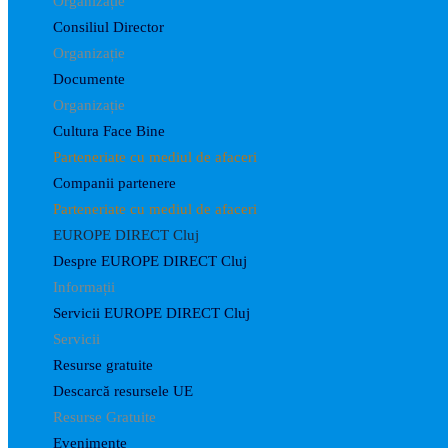
Organizație
Consiliul Director
Organizație
Documente
Organizație
Cultura Face Bine
Parteneriate cu mediul de afaceri
Companii partenere
Parteneriate cu mediul de afaceri
EUROPE DIRECT Cluj
Despre EUROPE DIRECT Cluj
Informații
Servicii EUROPE DIRECT Cluj
Servicii
Resurse gratuite
Descarcă resursele UE
Resurse Gratuite
Evenimente