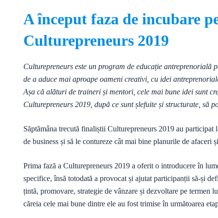
A început faza de incubare pen
Culturepreneurs 2019
Culturepreneurs este un program de educație antreprenorială pent
de a aduce mai aproape oameni creativi, cu idei antreprenoriale 
Așa că alături de traineri și mentori, cele mai bune idei sunt c
Culturepreneurs 2019, după ce sunt șlefuite și structurate, să p
Săptămâna trecută finaliștii Culturepreneurs 2019 au participat
de business și să le contureze cât mai bine planurile de afaceri ș
Prima fază a Culturepreneurs 2019 a oferit o introducere în lum
specifice, însă totodată a provocat și ajutat participanții să-și 
țintă, promovare, strategie de vânzare și dezvoltare pe termen l
căreia cele mai bune dintre ele au fost trimise în următoarea eta