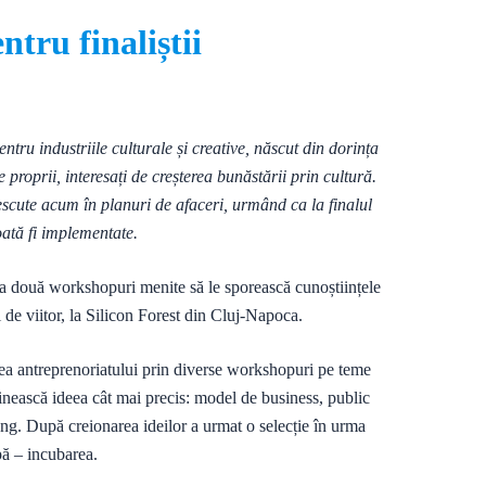
tru finaliștii
ru industriile culturale și creative, născut din dorința
proprii, interesați de creșterea bunăstării prin cultură.
rescute acum în planuri de afaceri, urmând ca la finalul
oată fi implementate.
 la două workshopuri menite să le sporească cunoștiințele
i de viitor, la Silicon Forest din Cluj-Napoca.
ea antreprenoriatului prin diverse workshopuri pe teme
definească ideea cât mai precis: model de business, public
ung. După creionarea ideilor a urmat o selecție în urma
pă – incubarea.