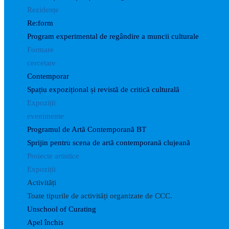
Rezidențe
Re:form
Program experimental de regândire a muncii culturale
Formare
cercetare
Contemporar
Spațiu expozițional și revistă de critică culturală
Expoziții
evenimente
Programul de Artă Contemporană BT
Sprijin pentru scena de artă contemporană clujeană
Proiecte artistice
Expoziții
Activități
Toate tipurile de activități organizate de CCC.
Unschool of Curating
Apel închis