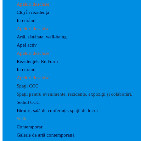
Apeluri deschise
Cluj în rezidență
În curând
Apeluri deschise
Artă, sănătate, well-being
Apel activ
Apeluri deschise
Rezidențele Re:Form
În curând
Apeluri deschise
Spații CCC
Spații pentru evenimente, rezidențe, expoziții și colaborări.
Sediul CCC
Birouri, sală de conferințe, spații de lucru
Sediu
Contemporar
Galerie de artă contemporană