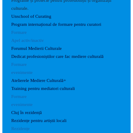
Programe și proiecte pentru profesioniști și organizații
culturale.
Unschool of Curating
Program internațional de formare pentru curatori
Formare
Apel activ/inactiv
Forumul Medierii Culturale
Dedicat profesioniștilor care fac mediere culturală
Formare
evenimente
Atelierele Mediere Culturală+
Training pentru mediatori culturali
Formare
evenimente
Cluj în rezidență
Rezidențe pentru artiștii locali
Rezidențe