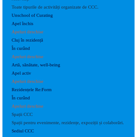
Toate tipurile de activități organizate de CCC.
Unschool of Curating
Apel închis
Apeluri deschise
Cluj în rezidență
În curând
Apeluri deschise
Artă, sănătate, well-being
Apel activ
Apeluri deschise
Rezidențele Re:Form
În curând
Apeluri deschise
Spații CCC
Spații pentru evenimente, rezidențe, expoziții și colaborări.
Sediul CCC