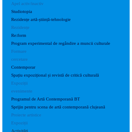
Apel activ/inactiv
Studiotopia
Rezidențe artă-știință-tehnologie
Rezidențe
Re:form
Program experimental de regândire a muncii culturale
Formare
cercetare
Contemporar
Spațiu expozițional și revistă de critică culturală
Expoziții
evenimente
Programul de Artă Contemporană BT
Sprijin pentru scena de artă contemporană clujeană
Proiecte artistice
Expoziții
Activități