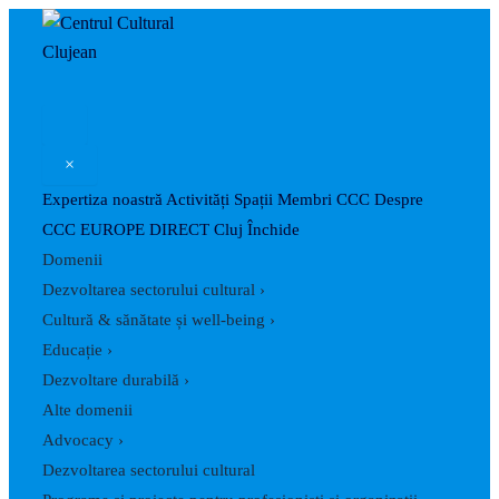
Caută
Skip
Post
to
navigation
content
×
Expertiza noastră
Activități
Spații
Membri CCC
Despre
CCC
EUROPE DIRECT Cluj
Închide
Domenii
Dezvoltarea sectorului cultural
›
Cultură & sănătate și well-being
›
Educație
›
Dezvoltare durabilă
›
Alte domenii
Advocacy
›
Dezvoltarea sectorului cultural