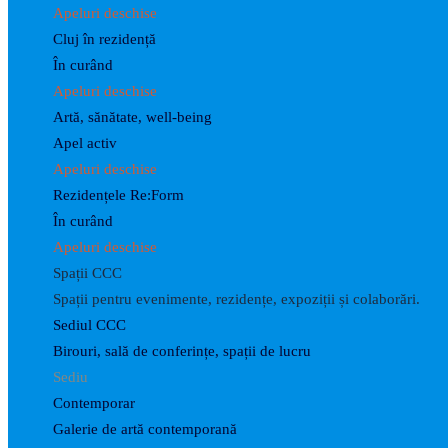
Apeluri deschise
Cluj în rezidență
În curând
Apeluri deschise
Artă, sănătate, well-being
Apel activ
Apeluri deschise
Rezidențele Re:Form
În curând
Apeluri deschise
Spații CCC
Spații pentru evenimente, rezidențe, expoziții și colaborări.
Sediul CCC
Birouri, sală de conferințe, spații de lucru
Sediu
Contemporar
Galerie de artă contemporană