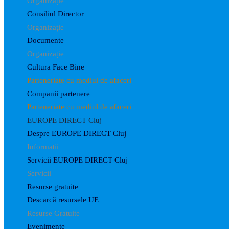
Organizație
Consiliul Director
Organizație
Documente
Organizație
Cultura Face Bine
Parteneriate cu mediul de afaceri
Companii partenere
Parteneriate cu mediul de afaceri
EUROPE DIRECT Cluj
Despre EUROPE DIRECT Cluj
Informații
Servicii EUROPE DIRECT Cluj
Servicii
Resurse gratuite
Descarcă resursele UE
Resurse Gratuite
Evenimente