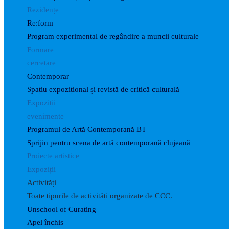
Rezidențe
Re:form
Program experimental de regândire a muncii culturale
Formare
cercetare
Contemporar
Spațiu expozițional și revistă de critică culturală
Expoziții
evenimente
Programul de Artă Contemporană BT
Sprijin pentru scena de artă contemporană clujeană
Proiecte artistice
Expoziții
Activități
Toate tipurile de activități organizate de CCC.
Unschool of Curating
Apel închis