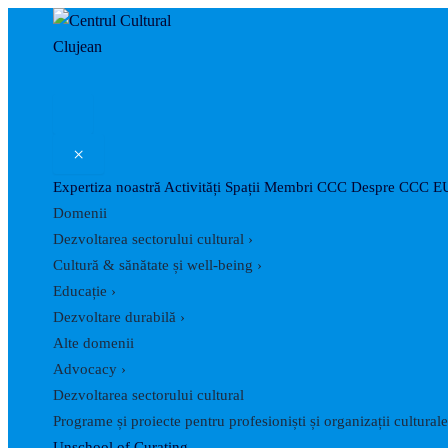
Skip
Post
to
navigation
content
×
Expertiza noastră
Activități
Spații
Membri CCC
Despre CCC
E
Domenii
Dezvoltarea sectorului cultural
›
Cultură & sănătate și well-being
›
Educație
›
Dezvoltare durabilă
›
Alte domenii
Advocacy
›
Dezvoltarea sectorului cultural
Programe și proiecte pentru profesioniști și organizații culturale
Unschool of Curating