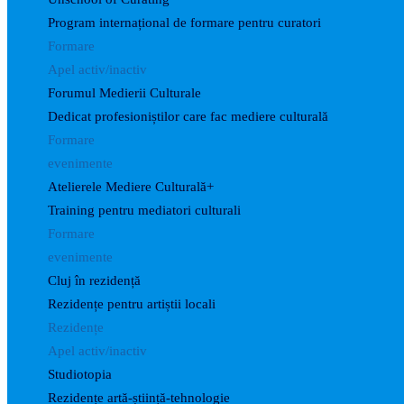
Program internațional de formare pentru curatori
Formare
Apel activ/inactiv
Forumul Medierii Culturale
Dedicat profesioniștilor care fac mediere culturală
Formare
evenimente
Atelierele Mediere Culturală+
Training pentru mediatori culturali
Formare
evenimente
Cluj în rezidență
Rezidențe pentru artiștii locali
Rezidențe
Apel activ/inactiv
Studiotopia
Rezidențe artă-știință-tehnologie