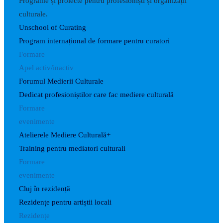
Programe și proiecte pentru profesioniști și organizații
culturale.
Unschool of Curating
Program internațional de formare pentru curatori
Formare
Apel activ/inactiv
Forumul Medierii Culturale
Dedicat profesioniștilor care fac mediere culturală
Formare
evenimente
Atelierele Mediere Culturală+
Training pentru mediatori culturali
Formare
evenimente
Cluj în rezidență
Rezidențe pentru artiștii locali
Rezidențe