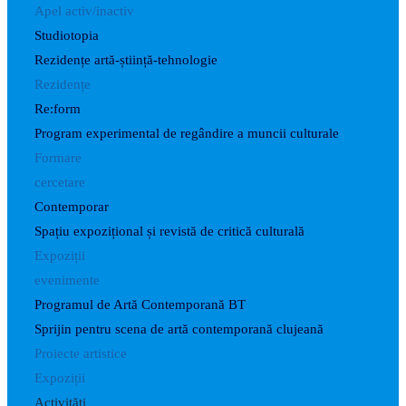
Apel activ/inactiv
Studiotopia
Rezidențe artă-știință-tehnologie
Rezidențe
Re:form
Program experimental de regândire a muncii culturale
Formare
cercetare
Contemporar
Spațiu expozițional și revistă de critică culturală
Expoziții
evenimente
Programul de Artă Contemporană BT
Sprijin pentru scena de artă contemporană clujeană
Proiecte artistice
Expoziții
Activități