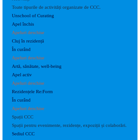
Toate tipurile de activități organizate de CCC.
Unschool of Curating
Apel închis
Apeluri deschise
Cluj în rezidență
În curând
Apeluri deschise
Artă, sănătate, well-being
Apel activ
Apeluri deschise
Rezidențele Re:Form
În curând
Apeluri deschise
Spații CCC
Spații pentru evenimente, rezidențe, expoziții și colaborări.
Sediul CCC