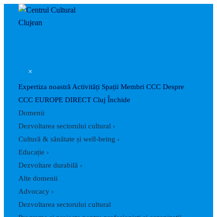
Caută
Skip
Post
to
navigation
content
×
Expertiza noastră
Activități
Spații
Membri CCC
Despre
CCC
EUROPE DIRECT Cluj
Închide
Domenii
Dezvoltarea sectorului cultural
›
Cultură & sănătate și well-being
›
Educație
›
Dezvoltare durabilă
›
Alte domenii
Advocacy
›
Dezvoltarea sectorului cultural