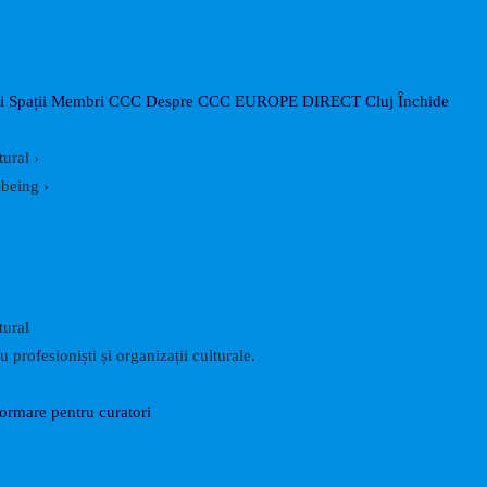
i
Spații
Membri CCC
Despre CCC
EUROPE DIRECT Cluj
Închide
tural
›
-being
›
tural
 profesioniști și organizații culturale.
formare pentru curatori