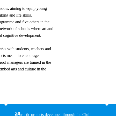
chools, aiming to equip young
king and life skills.
rogramme and five others in the
 network of schools where art and
and cognitive development.
rks with students, teachers and
jects meant to encourage
ool managers are trained in the
bed arts and culture in the
20
of artistic projects developed through the Cluj in