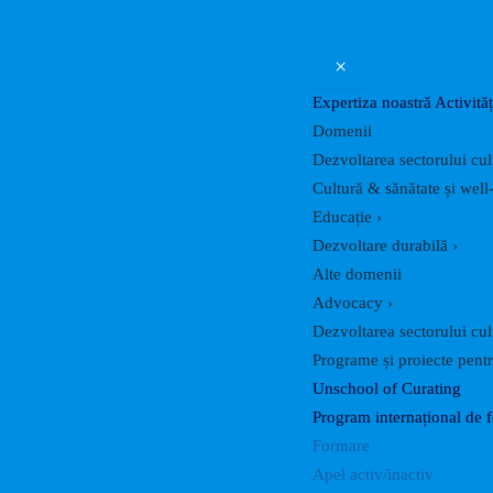
×
Expertiza noastră
Activităț
Domenii
Dezvoltarea sectorului cul
Cultură & sănătate și well
Educație
›
Dezvoltare durabilă
›
Alte domenii
Advocacy
›
Dezvoltarea sectorului cul
Programe și proiecte pentru
Unschool of Curating
Program internațional de 
Formare
Apel activ/inactiv