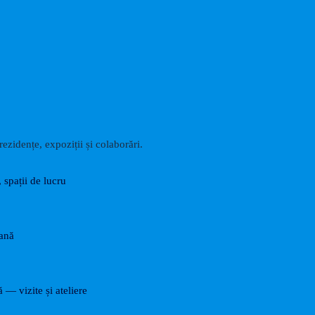
ezidențe, expoziții și colaborări.
, spații de lucru
rană
ă — vizite și ateliere