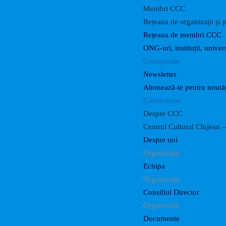
Membri CCC
Rețeaua de organizații și p
Rețeaua de membri CCC
ONG-uri, instituții, univers
Comunitate
Newsletter
Abonează-te pentru noutăț
Comunicare
Despre CCC
Centrul Cultural Clujean —
Despre noi
Organizație
Echipa
Organizație
Consiliul Director
Organizație
Documente