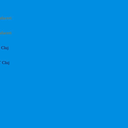
afaceri
afaceri
Cluj
 Cluj