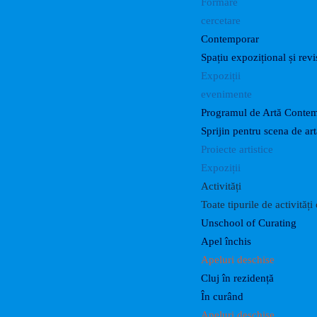
Formare
cercetare
Contemporar
Spațiu expozițional și revis
Expoziții
evenimente
Programul de Artă Conte
Sprijin pentru scena de a
Proiecte artistice
Expoziții
Activități
Toate tipurile de activităț
Unschool of Curating
Apel închis
Apeluri deschise
Cluj în rezidență
În curând
Apeluri deschise