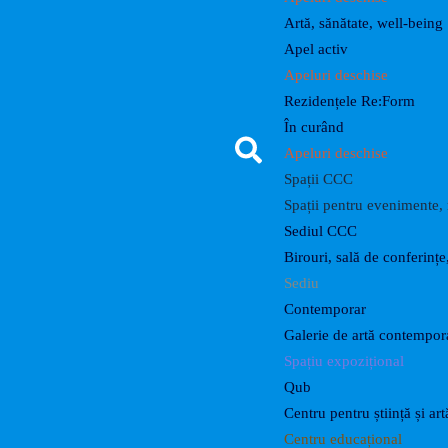
Artă, sănătate, well-being
Apel activ
Apeluri deschise
Rezidențele Re:Form
În curând
Apeluri deschise
Spații CCC
Spații pentru evenimente, r
Sediul CCC
Birouri, sală de conferințe
Sediu
Contemporar
Galerie de artă contempo
Spațiu expozițional
Qub
Centru pentru știință și art
Centru educațional