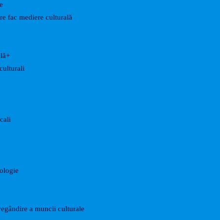
e
are fac mediere culturală
ală+
culturali
cali
nologie
egândire a muncii culturale