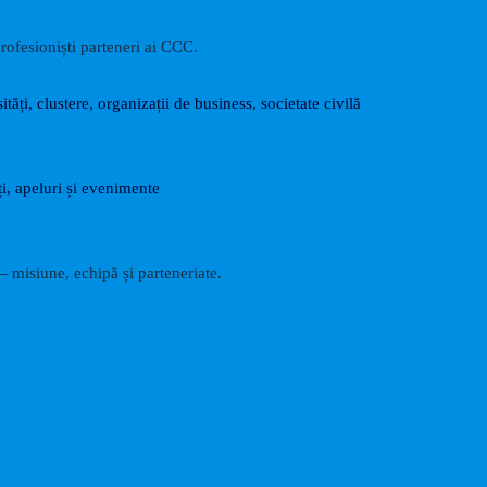
rofesioniști parteneri ai CCC.
ități, clustere, organizații de business, societate civilă
i, apeluri și evenimente
 misiune, echipă și parteneriate.