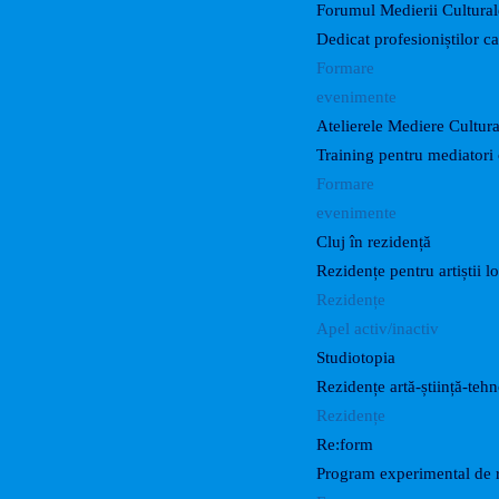
Forumul Medierii Cultural
Dedicat profesioniștilor c
Formare
evenimente
Atelierele Mediere Cultur
Training pentru mediatori 
Formare
evenimente
Cluj în rezidență
Rezidențe pentru artiștii lo
Rezidențe
Apel activ/inactiv
Studiotopia
Rezidențe artă-știință-teh
Rezidențe
Re:form
Program experimental de r