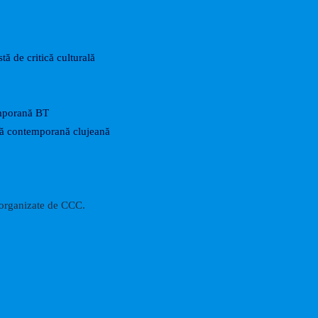
tă de critică culturală
mporană BT
rtă contemporană clujeană
i organizate de CCC.