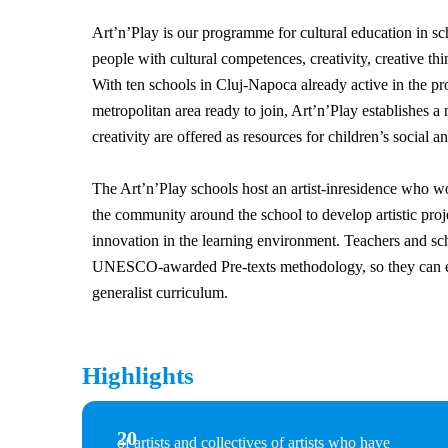
Art’n’Play is our programme for cultural education in s
people with cultural competences, creativity, creative thin
With ten schools in Cluj-Napoca already active in the p
metropolitan area ready to join, Art’n’Play establishes a
creativity are offered as resources for children’s social 
The Art’n’Play schools host an artist-inresidence who wo
the community around the school to develop artistic pro
innovation in the learning environment. Teachers and sch
UNESCO-awarded Pre-texts methodology, so they can em
generalist curriculum.
Highlights
20
of artists and collectives of artists who have