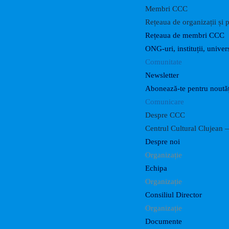
Membri CCC
Rețeaua de organizații și p
Rețeaua de membri CCC
ONG-uri, instituții, univers
Comunitate
Newsletter
Abonează-te pentru noutăț
Comunicare
Despre CCC
Centrul Cultural Clujean —
Despre noi
Organizație
Echipa
Organizație
Consiliul Director
Organizație
Documente