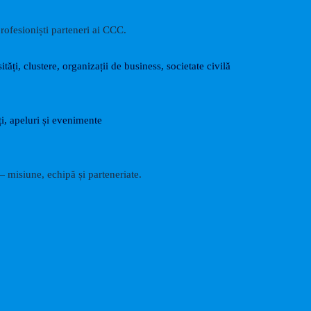
rofesioniști parteneri ai CCC.
ități, clustere, organizații de business, societate civilă
i, apeluri și evenimente
 misiune, echipă și parteneriate.