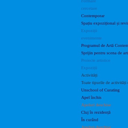
Formare
cercetare
Contemporar
Spațiu expozițional și revis
Expoziții
evenimente
Programul de Artă Conte
Sprijin pentru scena de a
Proiecte artistice
Expoziții
Activități
Toate tipurile de activităț
Unschool of Curating
Apel închis
Apeluri deschise
Cluj în rezidență
În curând
Apeluri deschise