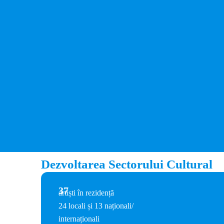
Dezvoltarea Sectorului Cultural
37
artiști în rezidență
24 locali și 13 naționali/
internaționali