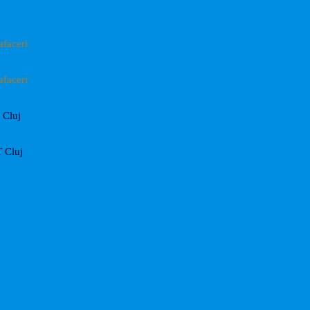
afaceri
afaceri
Cluj
 Cluj