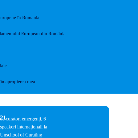
Europene în România
arlamentului European din România
iale
în apropierea mea
21
de curatori emergenți, 6
speakeri internaționali la
Unschool of Curating