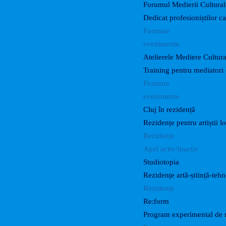
Forumul Medierii Cultural
Dedicat profesioniștilor c
Formare
evenimente
Atelierele Mediere Cultur
Training pentru mediatori 
Formare
evenimente
Cluj în rezidență
Rezidențe pentru artiștii lo
Rezidențe
Apel activ/inactiv
Studiotopia
Rezidențe artă-știință-teh
Rezidențe
Re:form
Program experimental de r