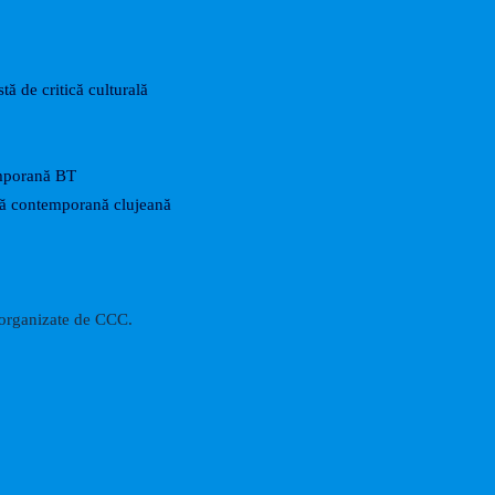
tă de critică culturală
mporană BT
rtă contemporană clujeană
i organizate de CCC.