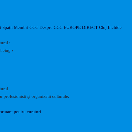
i
Spații
Membri CCC
Despre CCC
EUROPE DIRECT Cluj
Închide
tural
›
-being
›
tural
 profesioniști și organizații culturale.
formare pentru curatori