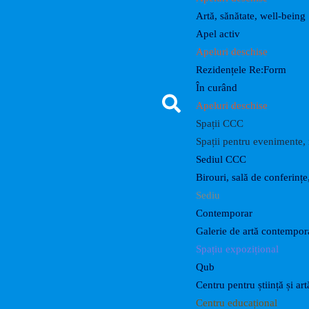
Artă, sănătate, well-being
Apel activ
Apeluri deschise
Rezidențele Re:Form
În curând
Apeluri deschise
Spații CCC
Spații pentru evenimente, r
Sediul CCC
Birouri, sală de conferințe
Sediu
Contemporar
Galerie de artă contempo
Spațiu expozițional
Qub
Centru pentru știință și art
Centru educațional