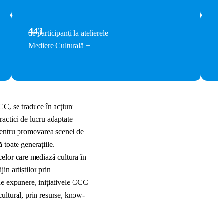
443
de participanți la atelierele
Mediere Culturală +
CC, se traduce în acțiuni
ractici de lucru adaptate
i pentru promovarea scenei de
ă toate generațiile.
celor care mediază cultura în
jin artiștilor prin
e de expunere, inițiativele CCC
cultural, prin resurse, know-