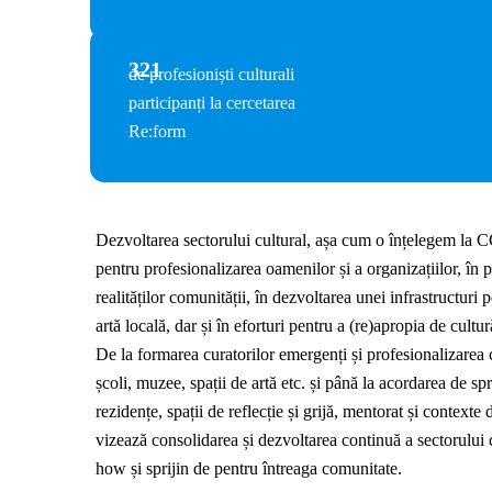
321
de profesioniști culturali
participanți la cercetarea
Re:form
Dezvoltarea sectorului cultural, așa cum o înțelegem la C
pentru profesionalizarea oamenilor și a organizațiilor, în p
realităților comunității, în dezvoltarea unei infrastructur
artă locală, dar și în eforturi pentru a (re)apropia de cultur
De la formarea curatorilor emergenți și profesionalizarea 
școli, muzee, spații de artă etc. și până la acordarea de spri
rezidențe, spații de reflecție și grijă, mentorat și context
vizează consolidarea și dezvoltarea continuă a sectorului 
how și sprijin de pentru întreaga comunitate.