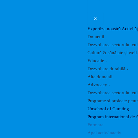
×
Expertiza noastră
Activităț
Domenii
Dezvoltarea sectorului cul
Cultură & sănătate și well
Educație
›
Dezvoltare durabilă
›
Alte domenii
Advocacy
›
Dezvoltarea sectorului cul
Programe și proiecte pentru
Unschool of Curating
Program internațional de 
Formare
Apel activ/inactiv