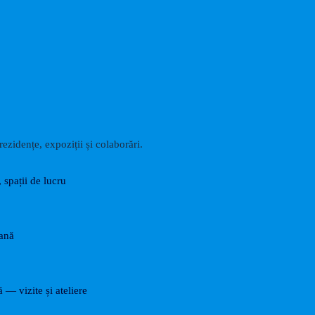
ezidențe, expoziții și colaborări.
, spații de lucru
rană
ă — vizite și ateliere