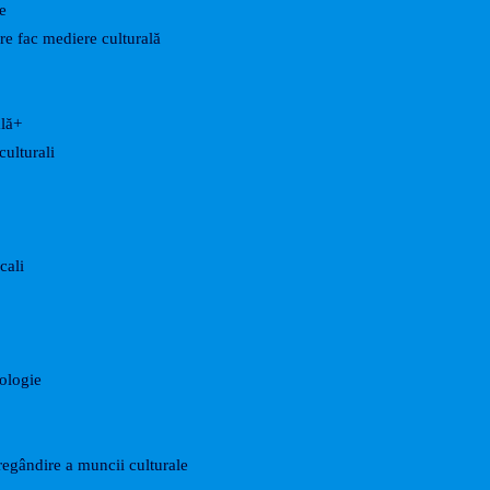
e
are fac mediere culturală
ală+
culturali
cali
nologie
egândire a muncii culturale