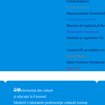
Contactează-ne
Contactează-ne
Reprezentanței Comisiei 
Comisia Europeană
Biroului de legătură al P
Parlamentul European
Instituții și organisme UE
Instituții UE
Conturi UE pe rețelele soc
Social Media
Harta Uniunea Europeană 
Harta UE
240
de profesioniști din cultură
și educație la Forumul
Medierii Culturale
de profesioniști culturali formați