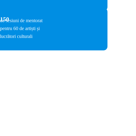
150
de sesiuni de mentorat
pentru 60 de artiști și
lucrători culturali