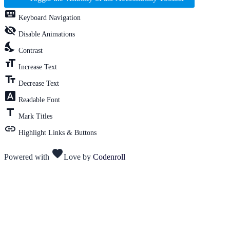
keyboard
Keyboard Navigation
visibility_off
Disable Animations
nights_stay
Contrast
format_size
Increase Text
text_fields
Decrease Text
font_download
Readable Font
title
Mark Titles
link
Highlight Links & Buttons
favorite
Powered with
Love
by
Codenroll