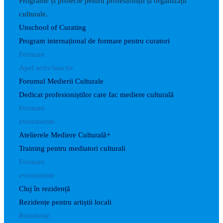
Programe și proiecte pentru profesioniști și organizații
culturale.
Unschool of Curating
Program internațional de formare pentru curatori
Formare
Apel activ/inactiv
Forumul Medierii Culturale
Dedicat profesioniștilor care fac mediere culturală
Formare
evenimente
Atelierele Mediere Culturală+
Training pentru mediatori culturali
Formare
evenimente
Cluj în rezidență
Rezidențe pentru artiștii locali
Rezidențe