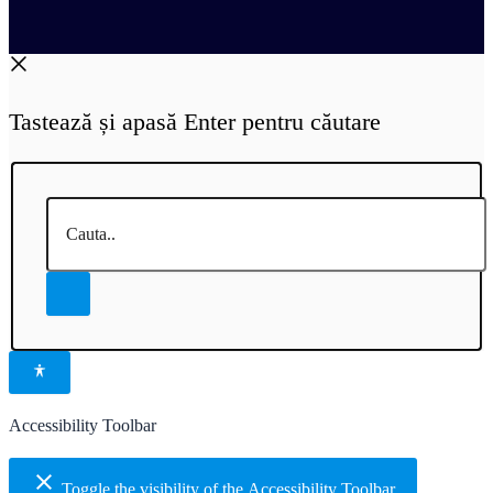
Tastează și apasă Enter pentru căutare
Cauta..
Accessibility Toolbar
close
Toggle the visibility of the Accessibility Toolbar