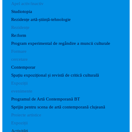
Apel activ/inactiv
Studiotopia
Rezidențe artă-știință-tehnologie
Rezidențe
Re:form
Program experimental de regândire a muncii culturale
Formare
cercetare
Contemporar
Spațiu expozițional și revistă de critică culturală
Expoziții
evenimente
Programul de Artă Contemporană BT
Sprijin pentru scena de artă contemporană clujeană
Proiecte artistice
Expoziții
Activități