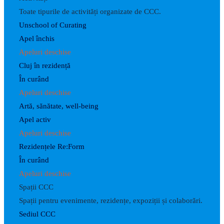
Toate tipurile de activități organizate de CCC.
Unschool of Curating
Apel închis
Apeluri deschise
Cluj în rezidență
În curând
Apeluri deschise
Artă, sănătate, well-being
Apel activ
Apeluri deschise
Rezidențele Re:Form
În curând
Apeluri deschise
Spații CCC
Spații pentru evenimente, rezidențe, expoziții și colaborări.
Sediul CCC