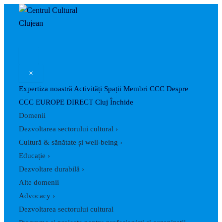
Skip
Post
to
pagination
content
×
Expertiza noastră
Activități
Spații
Membri CCC
Despre
CCC
EUROPE DIRECT Cluj
Închide
Domenii
Dezvoltarea sectorului cultural
›
Cultură & sănătate și well-being
›
Educație
›
Dezvoltare durabilă
›
Alte domenii
Advocacy
›
Dezvoltarea sectorului cultural