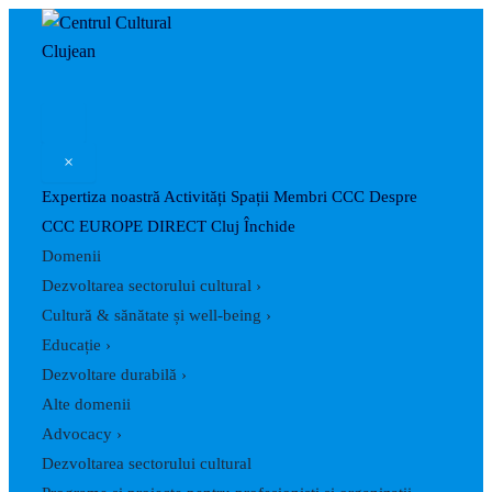
Skip
Post
to
pagination
content
×
Expertiza noastră
Activități
Spații
Membri CCC
Despre
CCC
EUROPE DIRECT Cluj
Închide
Domenii
Dezvoltarea sectorului cultural
›
Cultură & sănătate și well-being
›
Educație
›
Dezvoltare durabilă
›
Alte domenii
Advocacy
›
Dezvoltarea sectorului cultural