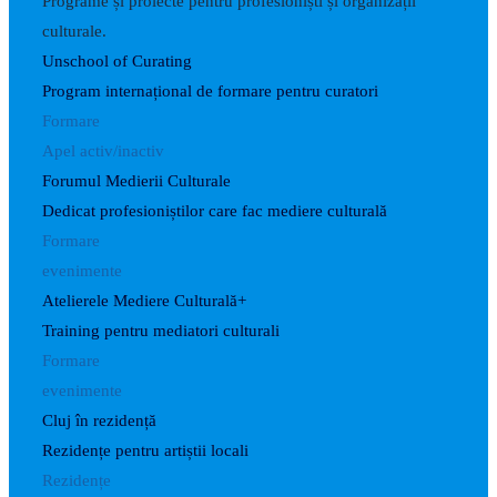
Programe și proiecte pentru profesioniști și organizații
culturale.
Unschool of Curating
Program internațional de formare pentru curatori
Formare
Apel activ/inactiv
Forumul Medierii Culturale
Dedicat profesioniștilor care fac mediere culturală
Formare
evenimente
Atelierele Mediere Culturală+
Training pentru mediatori culturali
Formare
evenimente
Cluj în rezidență
Rezidențe pentru artiștii locali
Rezidențe