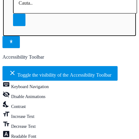
Accessibility Toolbar
close
Toggle the visibility of the Accessibility Toolbar
keyboard
Keyboard Navigation
visibility_off
Disable Animations
nights_stay
Contrast
format_size
Increase Text
text_fields
Decrease Text
font_download
Readable Font