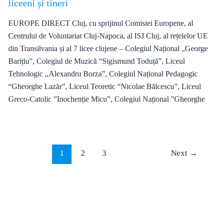
liceeni și tineri
EUROPE DIRECT Cluj, cu sprijinul Comisiei Europene, al
Centrului de Voluntariat Cluj-Napoca, al ISJ Cluj, al rețelelor UE
din Transilvania și al 7 licee clujene – Colegiul Național „George
Barițiu”, Colegiul de Muzică “Sigismund Toduță”, Liceul
Tehnologic ,,Alexandru Borza”, Colegiul Național Pedagogic
“Gheorghe Lazăr”, Liceul Teoretic “Nicolae Bălcescu”, Liceul
Greco-Catolic ”Inochenție Micu”, Colegiul Național ”Gheorghe
1
2
3
Next
→