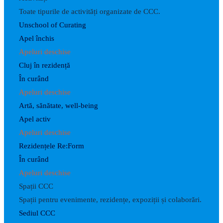
Toate tipurile de activități organizate de CCC.
Unschool of Curating
Apel închis
Apeluri deschise
Cluj în rezidență
În curând
Apeluri deschise
Artă, sănătate, well-being
Apel activ
Apeluri deschise
Rezidențele Re:Form
În curând
Apeluri deschise
Spații CCC
Spații pentru evenimente, rezidențe, expoziții și colaborări.
Sediul CCC