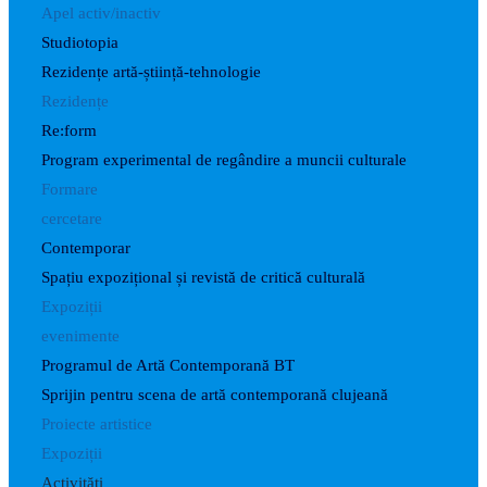
Apel activ/inactiv
Studiotopia
Rezidențe artă-știință-tehnologie
Rezidențe
Re:form
Program experimental de regândire a muncii culturale
Formare
cercetare
Contemporar
Spațiu expozițional și revistă de critică culturală
Expoziții
evenimente
Programul de Artă Contemporană BT
Sprijin pentru scena de artă contemporană clujeană
Proiecte artistice
Expoziții
Activități