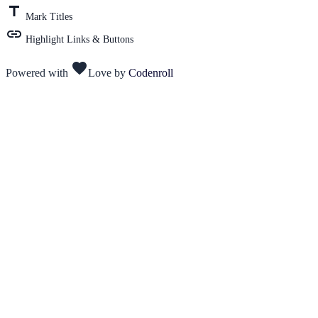
title
Mark Titles
link
Highlight Links & Buttons
favorite
Powered with
Love
by
Codenroll