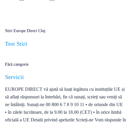
Stiri Europe Direct Cluj
Test Stiri
Fără categorie
Servicii
EUROPE DIRECT vă ajută să luați legătura cu instituțiile UE și
să aflați răspunsuri la întrebări, fie că sunați, scrieți sau veniți să
ne întâlniți. Sunați-ne 00 800 6 7 8 9 10 11 • de oriunde din UE
• în zilele lucrătoare, de la 9.00 la 18.00 (CET) • în orice limbă
oficială a UE Detalii privind apelurile Scrieți-ne Vom răspunde în