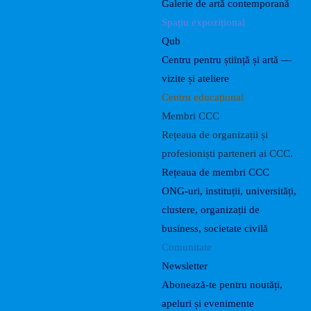
Galerie de artă contemporană
Spațiu expozițional
Qub
Centru pentru știință și artă —
vizite și ateliere
Centru educațional
Membri CCC
Rețeaua de organizații și
profesioniști parteneri ai CCC.
Rețeaua de membri CCC
ONG-uri, instituții, universități,
clustere, organizații de
business, societate civilă
Comunitate
Newsletter
Abonează-te pentru noutăți,
apeluri și evenimente