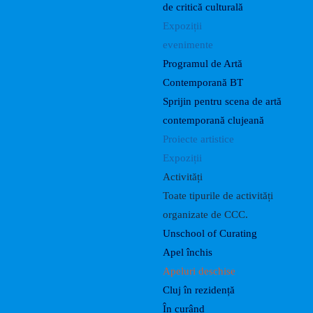
de critică culturală
Expoziții
evenimente
Programul de Artă
Contemporană BT
Sprijin pentru scena de artă
contemporană clujeană
Proiecte artistice
Expoziții
Activități
Toate tipurile de activități
organizate de CCC.
Unschool of Curating
Apel închis
Apeluri deschise
Cluj în rezidență
În curând