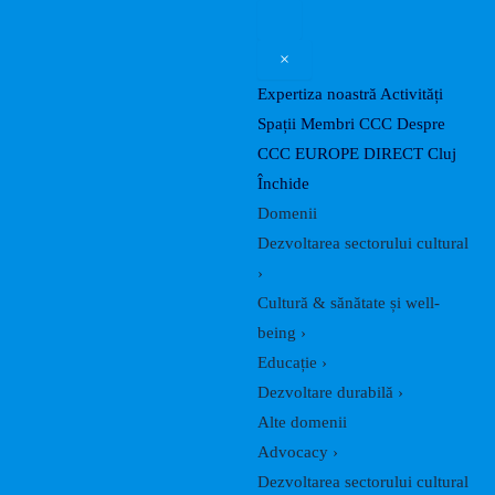
Search
Skip
Post
to
navigation
×
content
Expertiza noastră
Activități
Spații
Membri CCC
Despre
CCC
EUROPE DIRECT Cluj
Închide
Domenii
Dezvoltarea sectorului cultural
›
Cultură & sănătate și well-
being
›
Educație
›
Dezvoltare durabilă
›
Alte domenii
Advocacy
›
Dezvoltarea sectorului cultural