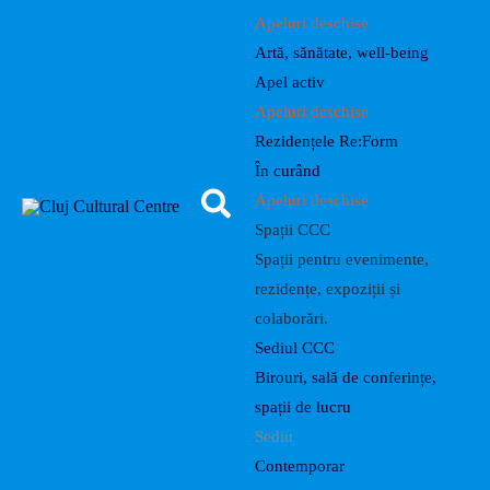
Apeluri deschise
Artă, sănătate, well-being
Apel activ
Apeluri deschise
Rezidențele Re:Form
În curând
Apeluri deschise
Spații CCC
Spații pentru evenimente,
rezidențe, expoziții și
colaborări.
Sediul CCC
Birouri, sală de conferințe,
spații de lucru
Sediu
Contemporar