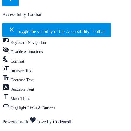
Accessibility Toolbar
close
Toggle the visibility of the Accessibility Toolbar
keyboard
Keyboard Navigation
visibility_off
Disable Animations
nights_stay
Contrast
format_size
Increase Text
text_fields
Decrease Text
font_download
Readable Font
title
Mark Titles
link
Highlight Links & Buttons
favorite
Powered with
Love
by
Codenroll