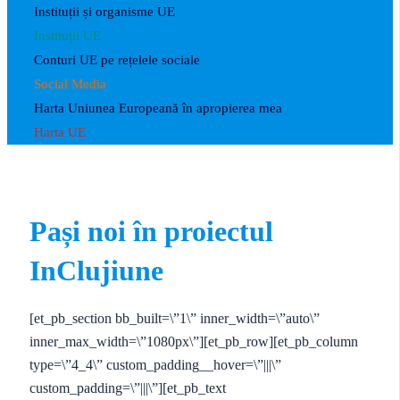
Instituții și organisme UE
Instituții UE
Conturi UE pe rețelele sociale
Social Media
Harta Uniunea Europeană în apropierea mea
Harta UE
Pași noi în proiectul
InClujiune
[et_pb_section bb_built=\”1\” inner_width=\”auto\”
inner_max_width=\”1080px\”][et_pb_row][et_pb_column
type=\”4_4\” custom_padding__hover=\”|||\”
custom_padding=\”|||\”][et_pb_text