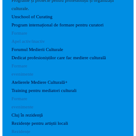
Programe și proiecte pentru profesioniști și organizații
culturale.
Unschool of Curating
Program internațional de formare pentru curatori
Formare
Apel activ/inactiv
Forumul Medierii Culturale
Dedicat profesioniștilor care fac mediere culturală
Formare
evenimente
Atelierele Mediere Culturală+
Training pentru mediatori culturali
Formare
evenimente
Cluj în rezidență
Rezidențe pentru artiștii locali
Rezidențe