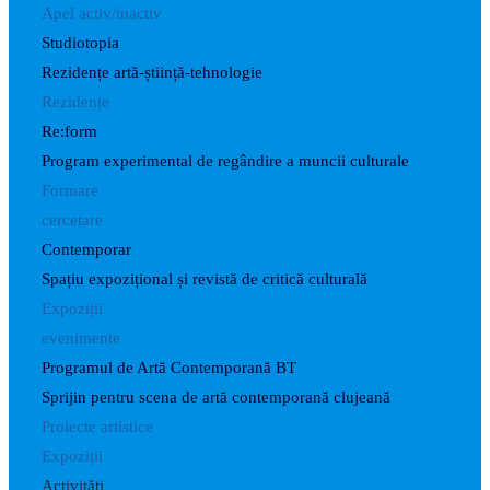
Apel activ/inactiv
Studiotopia
Rezidențe artă-știință-tehnologie
Rezidențe
Re:form
Program experimental de regândire a muncii culturale
Formare
cercetare
Contemporar
Spațiu expozițional și revistă de critică culturală
Expoziții
evenimente
Programul de Artă Contemporană BT
Sprijin pentru scena de artă contemporană clujeană
Proiecte artistice
Expoziții
Activități