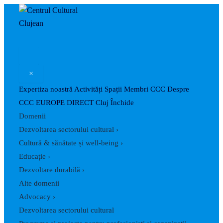
Caută
Skip
Post
to
navigation
content
×
Expertiza noastră
Activități
Spații
Membri CCC
Despre
CCC
EUROPE DIRECT Cluj
Închide
Domenii
Dezvoltarea sectorului cultural
›
Cultură & sănătate și well-being
›
Educație
›
Dezvoltare durabilă
›
Alte domenii
Advocacy
›
Dezvoltarea sectorului cultural