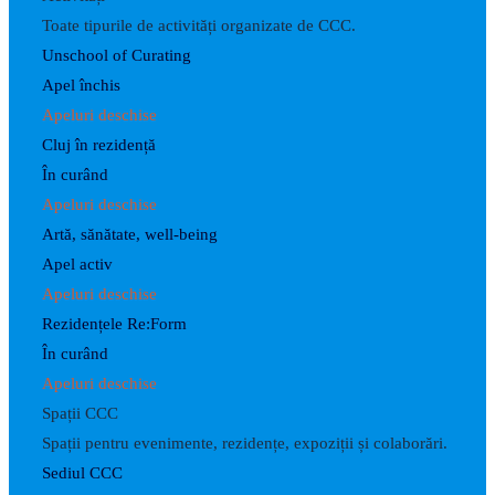
Toate tipurile de activități organizate de CCC.
Unschool of Curating
Apel închis
Apeluri deschise
Cluj în rezidență
În curând
Apeluri deschise
Artă, sănătate, well-being
Apel activ
Apeluri deschise
Rezidențele Re:Form
În curând
Apeluri deschise
Spații CCC
Spații pentru evenimente, rezidențe, expoziții și colaborări.
Sediul CCC