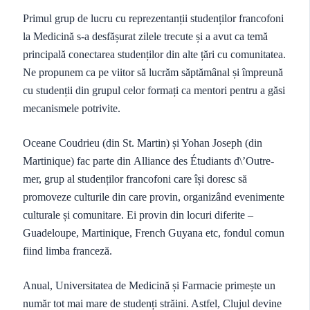
Primul grup de lucru cu reprezentanții studenților francofoni
la Medicină s-a desfășurat zilele trecute și a avut ca temă
principală conectarea studenților din alte țări cu comunitatea.
Ne propunem ca pe viitor să lucrăm săptămânal și împreună
cu studenții din grupul celor formați ca mentori pentru a găsi
mecanismele potrivite.
Oceane Coudrieu (din St. Martin) și Yohan Joseph (din
Martinique) fac parte din Alliance des Étudiants d\’Outre-
mer, grup al studenților francofoni care își doresc să
promoveze culturile din care provin, organizând evenimente
culturale și comunitare. Ei provin din locuri diferite –
Guadeloupe, Martinique, French Guyana etc, fondul comun
fiind limba franceză.
Anual, Universitatea de Medicină și Farmacie primește un
număr tot mai mare de studenți străini. Astfel, Clujul devine