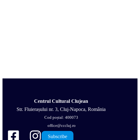
Centrul Cultural Clujean
Str. Fluierașului nr. 3, Cluj-Napoca, România
Cod poștal: 400073
office@cccluj.ro
Subscribe