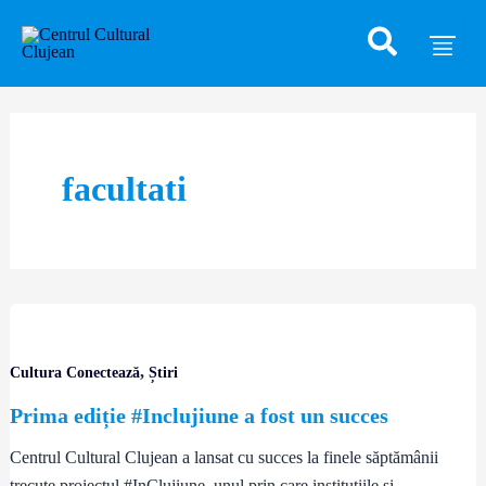
Skip
to
content
facultati
,
Cultura Conectează
Știri
Prima ediție #Inclujiune a fost un succes
Centrul Cultural Clujean a lansat cu succes la finele săptămânii
trecute proiectul #InClujiune, unul prin care instituțiile și