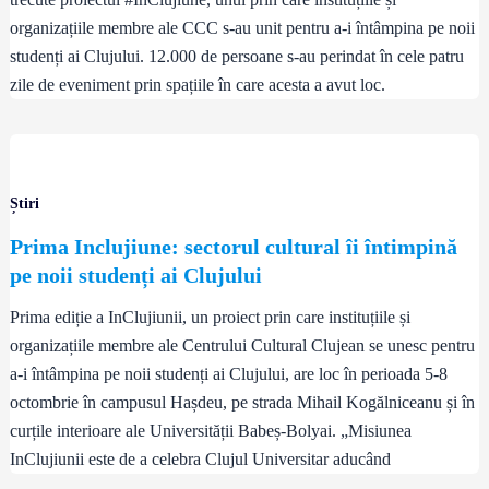
organizațiile membre ale CCC s-au unit pentru a-i întâmpina pe noii
studenți ai Clujului. 12.000 de persoane s-au perindat în cele patru
zile de eveniment prin spațiile în care acesta a avut loc.
Știri
Prima Inclujiune: sectorul cultural îi întimpină
pe noii studenți ai Clujului
Prima ediție a InClujiunii, un proiect prin care instituțiile și
organizațiile membre ale Centrului Cultural Clujean se unesc pentru
a-i întâmpina pe noii studenți ai Clujului, are loc în perioada 5-8
octombrie în campusul Hașdeu, pe strada Mihail Kogălniceanu și în
curțile interioare ale Universității Babeș-Bolyai. „Misiunea
InClujiunii este de a celebra Clujul Universitar aducând