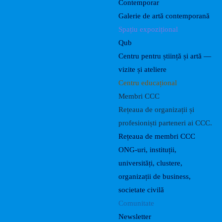
Contemporar
Galerie de artă contemporană
Spațiu expozițional
Qub
Centru pentru știință și artă —
vizite și ateliere
Centru educațional
Membri CCC
Rețeaua de organizații și
profesioniști parteneri ai CCC.
Rețeaua de membri CCC
ONG-uri, instituții,
universități, clustere,
organizații de business,
societate civilă
Comunitate
Newsletter