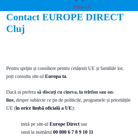
Harta UE
Contact EUROPE DIRECT
Cluj
Pentru sprijin și consiliere pentru cetățenii UE și familiile lor,
poți consulta site-ul
Europa ta
.
Dacă ai prefera
să discuți cu cineva, la telefon sau on-
line,
despre subiecte ce țin de politicile, programele și prioritățile
UE (
în orice limbă oficială a UE
):
intră pe site-ul
Europe Direct
sau
sună la numărul
00 800 6 7 8 9 10 11