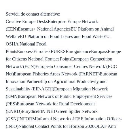
Servicii de contact alternative:
Creative Europe DesksEnterprise Europe Network
(EEN)Erasmus+ National AgenciesEU Platform on Animal
WelfareEU Platform on Food Losses and Food WasteEU-
OSHA National Focal
PointsEuraxessEurodeskEURESEuroguidanceEuropassEurope
for Citizens National Contact PointsEuropean Competition
Network (ECN)European Consumer Centres Network (ECC
Net)European Fisheries Areas Network (FARNET)European
Innovation Partnership on Agricultural Productivity and
Sustainability (EIP-AGRI)European Migration Network
(EMN)European Network of Public Employment Services
(PES)European Network for Rural Development
(ENRD)EurydiceFIN-NETGreen Spider Network
(GSN)INFORMInformal Network of ESF Information Officers
(INIO)National Contact Points for Horizon 2020OLAF Anti-