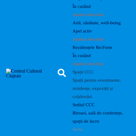
În curând
Apeluri deschise
Artă, sănătate, well-being
Apel activ
Apeluri deschise
Rezidențele Re:Form
În curând
Apeluri deschise
Spații CCC
Spații pentru evenimente,
rezidențe, expoziții și
colaborări.
Sediul CCC
Birouri, sală de conferințe,
spații de lucru
Sediu