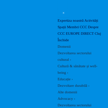
Skip
to
×
content
Expertiza noastră
Activități
Spații
Membri CCC
Despre
CCC
EUROPE DIRECT Cluj
Închide
Domenii
Dezvoltarea sectorului
cultural
›
Cultură & sănătate și well-
being
›
Educație
›
Dezvoltare durabilă
›
Alte domenii
Advocacy
›
Dezvoltarea sectorului