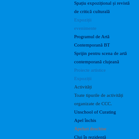
Spațiu expozițional și revistă
de critică culturală
Expoziții
evenimente
Programul de Artă
Contemporană BT
Sprijin pentru scena de artă
contemporană clujeană
Proiecte artistice
Expoziții
Activități
Toate tipurile de activități
organizate de CCC.
Unschool of Curating
Apel închis
Apeluri deschise
Cluj în rezidență