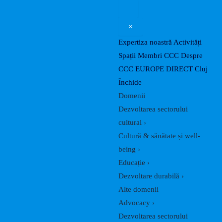
Caută
Skip
Post
to
navigation
×
content
Expertiza noastră
Activități
Spații
Membri CCC
Despre
CCC
EUROPE DIRECT Cluj
Închide
Domenii
Dezvoltarea sectorului
cultural
›
Cultură & sănătate și well-
being
›
Educație
›
Dezvoltare durabilă
›
Alte domenii
Advocacy
›
Dezvoltarea sectorului