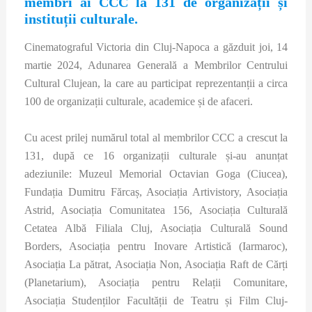
membri ai CCC la 131 de organizații și
instituții culturale.
Cinematograful Victoria din Cluj-Napoca a găzduit joi, 14
martie 2024, Adunarea Generală a Membrilor Centrului
Cultural Clujean, la care au participat reprezentanții a circa
100 de organizații culturale, academice și de afaceri.
Cu acest prilej numărul total al membrilor CCC a crescut la
131, după ce 16 organizații culturale și-au anunțat
adeziunile: Muzeul Memorial Octavian Goga (Ciucea),
Fundația Dumitru Fărcaș, Asociația Artivistory, Asociația
Astrid, Asociația Comunitatea 156, Asociația Culturală
Cetatea Albă Filiala Cluj, Asociația Culturală Sound
Borders, Asociația pentru Inovare Artistică (Iarmaroc),
Asociația La pătrat, Asociația Non, Asociația Raft de Cărți
(Planetarium), Asociația pentru Relații Comunitare,
Asociația Studenților Facultății de Teatru și Film Cluj-