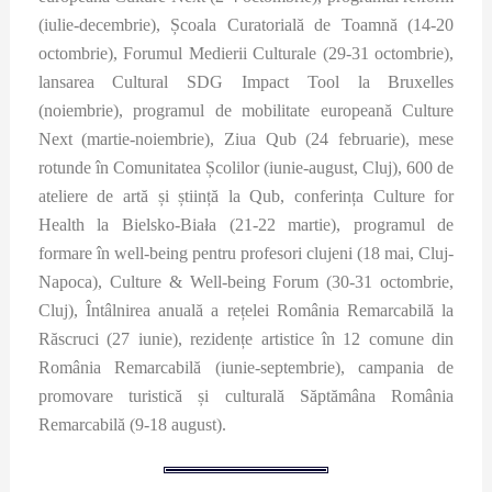
(iulie-decembrie), Școala Curatorială de Toamnă (14-20
octombrie), Forumul Medierii Culturale (29-31 octombrie),
lansarea Cultural SDG Impact Tool la Bruxelles
(noiembrie), programul de mobilitate europeană Culture
Next (martie-noiembrie), Ziua Qub (24 februarie), mese
rotunde în Comunitatea Școlilor (iunie-august, Cluj), 600 de
ateliere de artă și știință la Qub, conferința Culture for
Health la Bielsko-Biała (21-22 martie), programul de
formare în well-being pentru profesori clujeni (18 mai, Cluj-
Napoca), Culture & Well-being Forum (30-31 octombrie,
Cluj), Întâlnirea anuală a rețelei România Remarcabilă la
Răscruci (27 iunie), rezidențe artistice în 12 comune din
România Remarcabilă (iunie-septembrie), campania de
promovare turistică și culturală Săptămâna România
Remarcabilă (9-18 august).