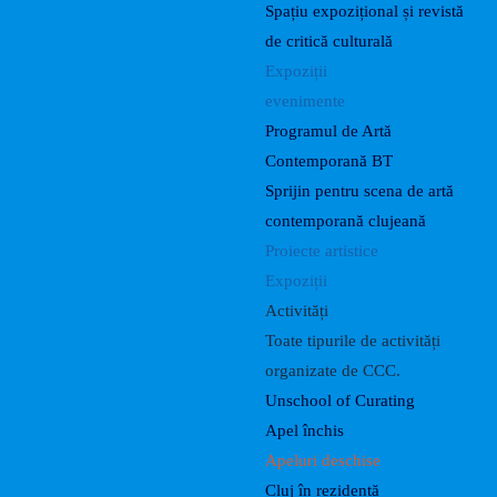
Spațiu expozițional și revistă
de critică culturală
Expoziții
evenimente
Programul de Artă
Contemporană BT
Sprijin pentru scena de artă
contemporană clujeană
Proiecte artistice
Expoziții
Activități
Toate tipurile de activități
organizate de CCC.
Unschool of Curating
Apel închis
Apeluri deschise
Cluj în rezidență