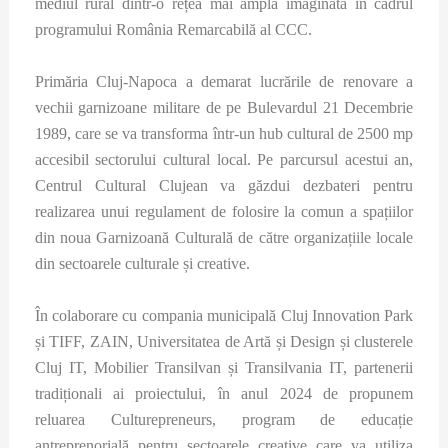
mediul rural dintr-o rețea mai amplă imaginată în cadrul
programului România Remarcabilă al CCC.
Primăria Cluj-Napoca a demarat lucrările de renovare a
vechii garnizoane militare de pe Bulevardul 21 Decembrie
1989, care se va transforma într-un hub cultural de 2500 mp
accesibil sectorului cultural local. Pe parcursul acestui an,
Centrul Cultural Clujean va găzdui dezbateri pentru
realizarea unui regulament de folosire la comun a spațiilor
din noua Garnizoană Culturală de către organizațiile locale
din sectoarele culturale și creative.
În colaborare cu compania municipală Cluj Innovation Park
și TIFF, ZAIN, Universitatea de Artă și Design și clusterele
Cluj IT, Mobilier Transilvan și Transilvania IT, partenerii
tradiționali ai proiectului, în anul 2024 de propunem
reluarea Culturepreneurs, program de educație
antreprenorială pentru sectoarele creative care va utiliza