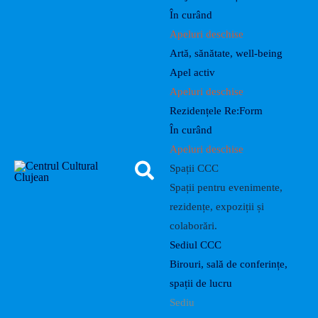
În curând
Apeluri deschise
Artă, sănătate, well-being
Apel activ
Apeluri deschise
Rezidențele Re:Form
În curând
Apeluri deschise
Spații CCC
Spații pentru evenimente,
rezidențe, expoziții și
colaborări.
Sediul CCC
Birouri, sală de conferințe,
spații de lucru
Sediu