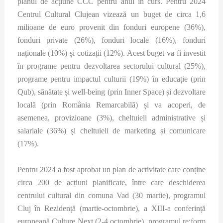
planul de acțiune CCC pentru anul în curs. Pentru 2024
Centrul Cultural Clujean vizează un buget de circa 1,6
milioane de euro provenit din fonduri europene (36%),
fonduri private (26%), fonduri locale (16%), fonduri
naționale (10%) și cotizații (12%). Acest buget va fi investit
în programe pentru dezvoltarea sectorului cultural (25%),
programe pentru impactul culturii (19%) în educație (prin
Qub), sănătate și well-being (prin Inner Space) și dezvoltare
locală (prin România Remarcabilă) și va acoperi, de
asemenea, provizioane (3%), cheltuieli administrative și
salariale (36%) și cheltuieli de marketing și comunicare
(17%).
Pentru 2024 a fost aprobat un plan de activitate care conține
circa 200 de acțiuni planificate, între care deschiderea
centrului cultural din comuna Vad (30 martie), programul
Cluj în Rezidență (martie-octombrie), a XIII-a conferință
europeană Culture Next (2-4 octombrie), programul re:form