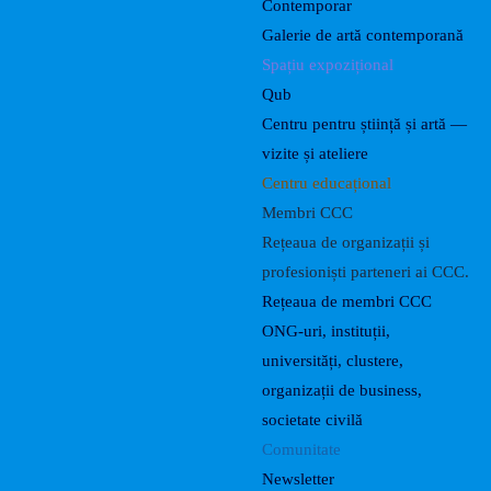
Contemporar
Galerie de artă contemporană
Spațiu expozițional
Qub
Centru pentru știință și artă —
vizite și ateliere
Centru educațional
Membri CCC
Rețeaua de organizații și
profesioniști parteneri ai CCC.
Rețeaua de membri CCC
ONG-uri, instituții,
universități, clustere,
organizații de business,
societate civilă
Comunitate
Newsletter