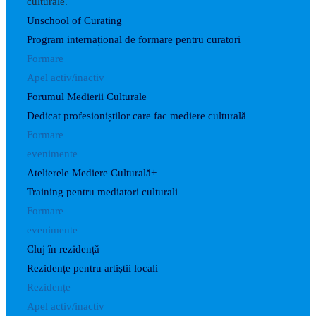
culturale.
Unschool of Curating
Program internațional de formare pentru curatori
Formare
Apel activ/inactiv
Forumul Medierii Culturale
Dedicat profesioniștilor care fac mediere culturală
Formare
evenimente
Atelierele Mediere Culturală+
Training pentru mediatori culturali
Formare
evenimente
Cluj în rezidență
Rezidențe pentru artiștii locali
Rezidențe
Apel activ/inactiv