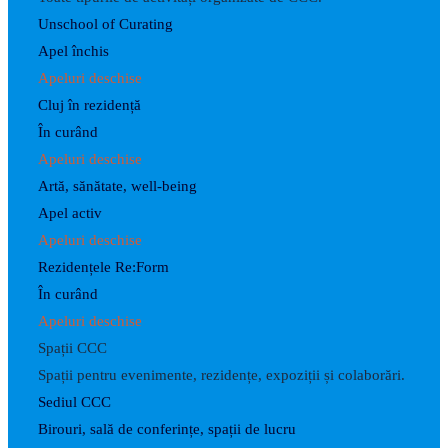
Unschool of Curating
Apel închis
Apeluri deschise
Cluj în rezidență
În curând
Apeluri deschise
Artă, sănătate, well-being
Apel activ
Apeluri deschise
Rezidențele Re:Form
În curând
Apeluri deschise
Spații CCC
Spații pentru evenimente, rezidențe, expoziții și colaborări.
Sediul CCC
Birouri, sală de conferințe, spații de lucru