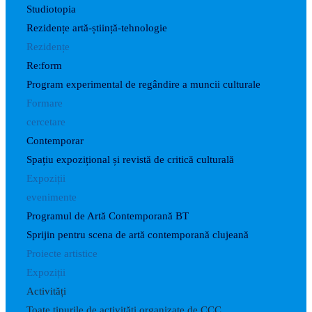
Studiotopia
Rezidențe artă-știință-tehnologie
Rezidențe
Re:form
Program experimental de regândire a muncii culturale
Formare
cercetare
Contemporar
Spațiu expozițional și revistă de critică culturală
Expoziții
evenimente
Programul de Artă Contemporană BT
Sprijin pentru scena de artă contemporană clujeană
Proiecte artistice
Expoziții
Activități
Toate tipurile de activități organizate de CCC.