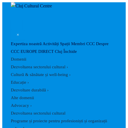
Search
Skip
Post
to
navigation
content
×
Expertiza noastră
Activități
Spații
Membri CCC
Despre
CCC
EUROPE DIRECT Cluj
Închide
Domenii
Dezvoltarea sectorului cultural
›
Cultură & sănătate și well-being
›
Educație
›
Dezvoltare durabilă
›
Alte domenii
Advocacy
›
Dezvoltarea sectorului cultural
Programe și proiecte pentru profesioniști și organizații