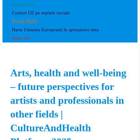
Instituții UE
Conturi UE pe rețelele sociale
Social Media
Harta Uniunea Europeană în apropierea mea
Harta UE
Arts, health and well-being
– future perspectives for
artists and professionals in
other fields |
CultureAndHealth