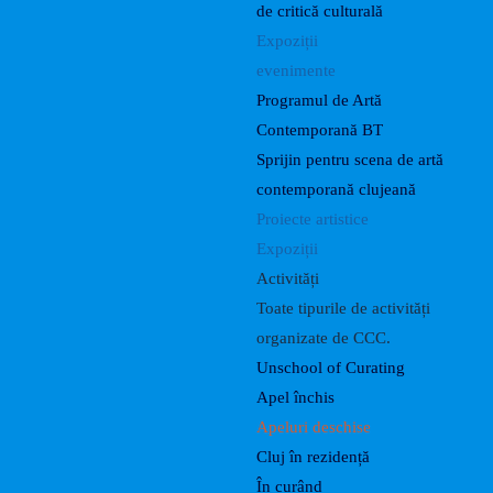
de critică culturală
Expoziții
evenimente
Programul de Artă
Contemporană BT
Sprijin pentru scena de artă
contemporană clujeană
Proiecte artistice
Expoziții
Activități
Toate tipurile de activități
organizate de CCC.
Unschool of Curating
Apel închis
Apeluri deschise
Cluj în rezidență
În curând