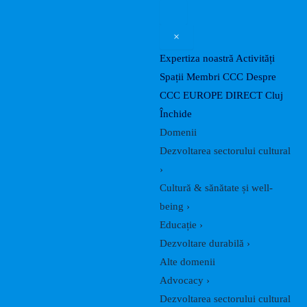
Search
Skip
Post
to
navigation
×
content
Expertiza noastră
Activități
Spații
Membri CCC
Despre
CCC
EUROPE DIRECT Cluj
Închide
Domenii
Dezvoltarea sectorului cultural
›
Cultură & sănătate și well-
being
›
Educație
›
Dezvoltare durabilă
›
Alte domenii
Advocacy
›
Dezvoltarea sectorului cultural