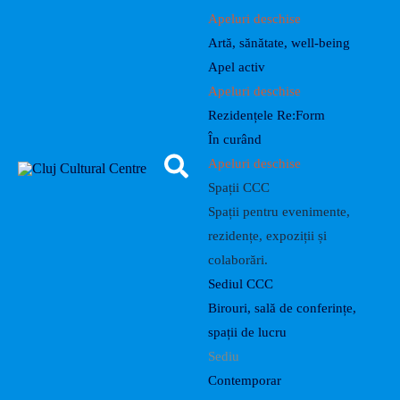
Apeluri deschise
Artă, sănătate, well-being
Apel activ
Apeluri deschise
Rezidențele Re:Form
În curând
Apeluri deschise
Spații CCC
Spații pentru evenimente,
rezidențe, expoziții și
colaborări.
Sediul CCC
Birouri, sală de conferințe,
spații de lucru
Sediu
Contemporar