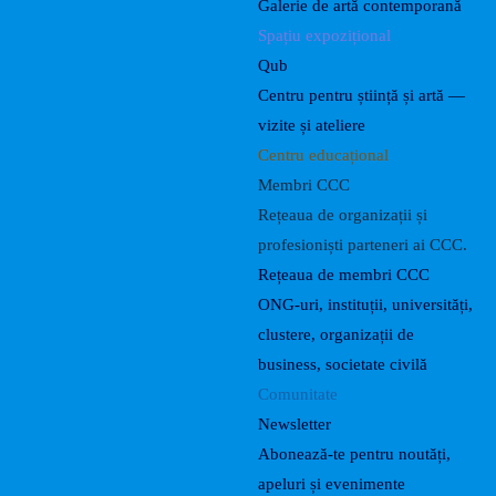
Galerie de artă contemporană
Spațiu expozițional
Qub
Centru pentru știință și artă —
vizite și ateliere
Centru educațional
Membri CCC
Rețeaua de organizații și
profesioniști parteneri ai CCC.
Rețeaua de membri CCC
ONG-uri, instituții, universități,
clustere, organizații de
business, societate civilă
Comunitate
Newsletter
Abonează-te pentru noutăți,
apeluri și evenimente