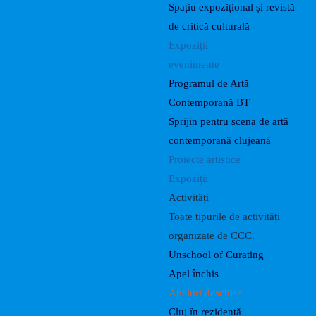
Spațiu expozițional și revistă
de critică culturală
Expoziții
evenimente
Programul de Artă
Contemporană BT
Sprijin pentru scena de artă
contemporană clujeană
Proiecte artistice
Expoziții
Activități
Toate tipurile de activități
organizate de CCC.
Unschool of Curating
Apel închis
Apeluri deschise
Cluj în rezidență