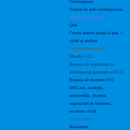
Contemporar
Galerie de artă contemporană
Spațiu expozițional
Qub
Centru pentru știință și artă —
vizite și ateliere
Centru educațional
Membri CCC
Rețeaua de organizații și
profesioniști parteneri ai CCC.
Rețeaua de membri CCC
ONG-uri, instituții,
universități, clustere,
organizații de business,
societate civilă
Comunitate
Newsletter