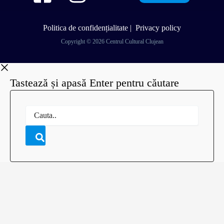
Politica de confidențialitate
|
Privacy policy
Copyright © 2026 Centrul Cultural Clujean
Tastează și apasă Enter pentru căutare
Cauta..
Accessibility Toolbar
close
Toggle the visibility of the Accessibility Toolbar