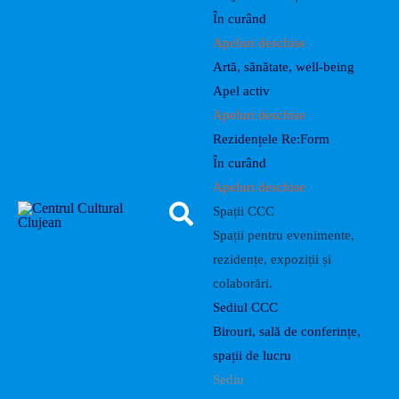
În curând
Apeluri deschise
Artă, sănătate, well-being
Apel activ
Apeluri deschise
Rezidențele Re:Form
În curând
Apeluri deschise
Spații CCC
Spații pentru evenimente,
rezidențe, expoziții și
colaborări.
Sediul CCC
Birouri, sală de conferințe,
spații de lucru
Sediu