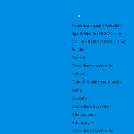
Caută
Skip
Post
to
navigation
×
content
Expertiza noastră
Activități
Spații
Membri CCC
Despre
CCC
EUROPE DIRECT Cluj
Închide
Domenii
Dezvoltarea sectorului
cultural
›
Cultură & sănătate și well-
being
›
Educație
›
Dezvoltare durabilă
›
Alte domenii
Advocacy
›
Dezvoltarea sectorului