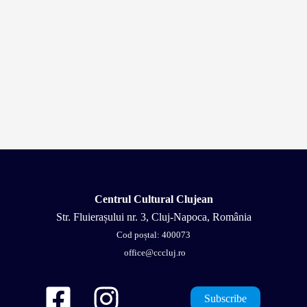
Centrul Cultural Clujean
Str. Fluierașului nr. 3, Cluj-Napoca, România
Cod poștal: 400073
office@cccluj.ro
Subscribe