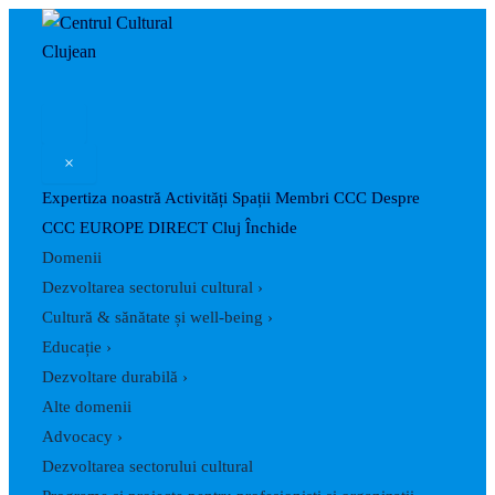
Caută
Skip
Post
to
navigation
content
×
Expertiza noastră
Activități
Spații
Membri CCC
Despre
CCC
EUROPE DIRECT Cluj
Închide
Domenii
Dezvoltarea sectorului cultural
›
Cultură & sănătate și well-being
›
Educație
›
Dezvoltare durabilă
›
Alte domenii
Advocacy
›
Dezvoltarea sectorului cultural