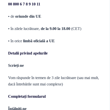
00 800 6 7 8 9 10 11
• de
oriunde din UE
• în zilele lucrătoare,
de la 9.00 la 18.00
(CET)
• în orice
limbă oficială a UE
Detalii privind apelurile
Scrieți-ne
Vom răspunde în termen de 3 zile lucrătoare (sau mai mult,
dacă întrebările sunt mai complexe)
Completați formularul
Întâlniți-ne