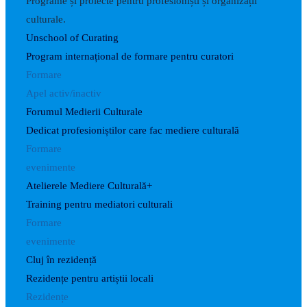
Programe și proiecte pentru profesioniști și organizații
culturale.
Unschool of Curating
Program internațional de formare pentru curatori
Formare
Apel activ/inactiv
Forumul Medierii Culturale
Dedicat profesioniștilor care fac mediere culturală
Formare
evenimente
Atelierele Mediere Culturală+
Training pentru mediatori culturali
Formare
evenimente
Cluj în rezidență
Rezidențe pentru artiștii locali
Rezidențe