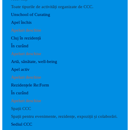
Toate tipurile de activități organizate de CCC.
Unschool of Curating
Apel închis
Apeluri deschise
Cluj în rezidență
În curând
Apeluri deschise
Artă, sănătate, well-being
Apel activ
Apeluri deschise
Rezidențele Re:Form
În curând
Apeluri deschise
Spații CCC
Spații pentru evenimente, rezidențe, expoziții și colaborări.
Sediul CCC