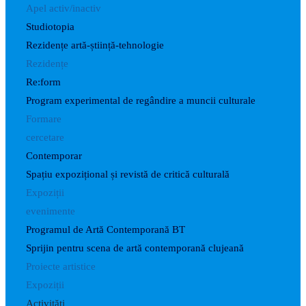
Apel activ/inactiv
Studiotopia
Rezidențe artă-știință-tehnologie
Rezidențe
Re:form
Program experimental de regândire a muncii culturale
Formare
cercetare
Contemporar
Spațiu expozițional și revistă de critică culturală
Expoziții
evenimente
Programul de Artă Contemporană BT
Sprijin pentru scena de artă contemporană clujeană
Proiecte artistice
Expoziții
Activități