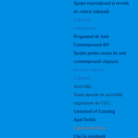
Spațiu expozițional și revistă
de critică culturală
Expoziții
evenimente
Programul de Artă
Contemporană BT
Sprijin pentru scena de artă
contemporană clujeană
Proiecte artistice
Expoziții
Activități
Toate tipurile de activități
organizate de CCC.
Unschool of Curating
Apel închis
Apeluri deschise
Cluj în rezidență