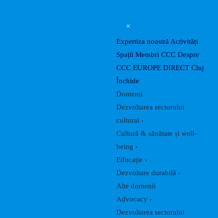
Caută
Skip
Post
to
navigation
×
content
Expertiza noastră
Activități
Spații
Membri CCC
Despre
CCC
EUROPE DIRECT Cluj
Închide
Domenii
Dezvoltarea sectorului
cultural
›
Cultură & sănătate și well-
being
›
Educație
›
Dezvoltare durabilă
›
Alte domenii
Advocacy
›
Dezvoltarea sectorului