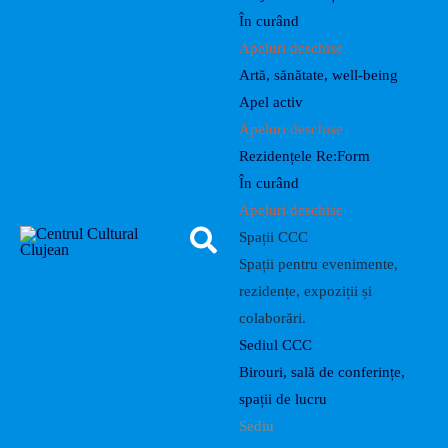
În curând
Apeluri deschise
Artă, sănătate, well-being
Apel activ
Apeluri deschise
Rezidențele Re:Form
În curând
Apeluri deschise
Spații CCC
Spații pentru evenimente,
rezidențe, expoziții și
colaborări.
Sediul CCC
Birouri, sală de conferințe,
spații de lucru
Sediu