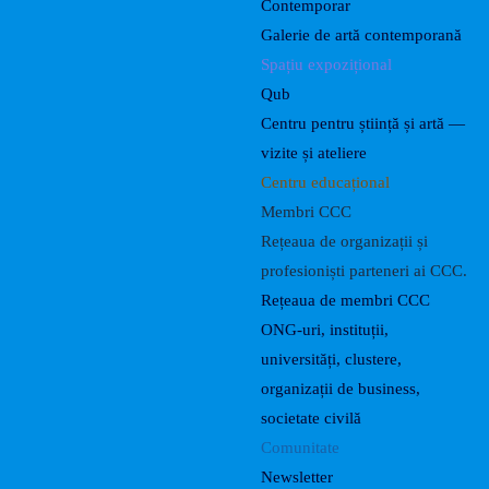
Contemporar
Galerie de artă contemporană
Spațiu expozițional
Qub
Centru pentru știință și artă —
vizite și ateliere
Centru educațional
Membri CCC
Rețeaua de organizații și
profesioniști parteneri ai CCC.
Rețeaua de membri CCC
ONG-uri, instituții,
universități, clustere,
organizații de business,
societate civilă
Comunitate
Newsletter