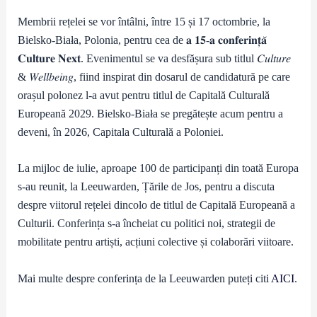
Membrii rețelei se vor întâlni, între 15 și 17 octombrie, la
Bielsko-Biała, Polonia, pentru cea de 𝐚 𝟏𝟓-𝐚 𝐜𝐨𝐧𝐟𝐞𝐫𝐢𝐧𝐭̦𝐚̆
𝐂𝐮𝐥𝐭𝐮𝐫𝐞 𝐍𝐞𝐱𝐭. Evenimentul se va desfășura sub titlul 𝐶𝑢𝑙𝑡𝑢𝑟𝑒
& 𝑊𝑒𝑙𝑙𝑏𝑒𝑖𝑛𝑔, fiind inspirat din dosarul de candidatură pe care
orașul polonez l-a avut pentru titlul de Capitală Culturală
Europeană 2029. Bielsko-Biała se pregătește acum pentru a
deveni, în 2026, Capitala Culturală a Poloniei.
La mijloc de iulie, aproape 100 de participanți din toată Europa
s-au reunit, la Leeuwarden, Țările de Jos, pentru a discuta
despre viitorul rețelei dincolo de titlul de Capitală Europeană a
Culturii. Conferința s-a încheiat cu politici noi, strategii de
mobilitate pentru artiști, acțiuni colective și colaborări viitoare.
Mai multe despre conferința de la Leeuwarden puteți citi
AICI
.