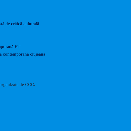
tă de critică culturală
mporană BT
rtă contemporană clujeană
i organizate de CCC.