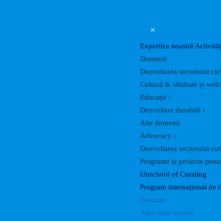
×
Expertiza noastră
Activităț
Domenii
Dezvoltarea sectorului cul
Cultură & sănătate și well
Educație
›
Dezvoltare durabilă
›
Alte domenii
Advocacy
›
Dezvoltarea sectorului cul
Programe și proiecte pentru
Unschool of Curating
Program internațional de 
Formare
Apel activ/inactiv