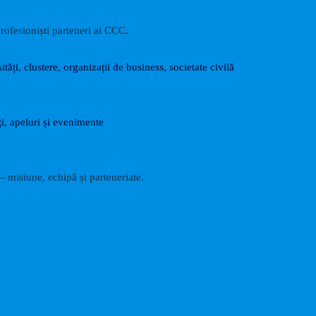
rofesioniști parteneri ai CCC.
ități, clustere, organizații de business, societate civilă
i, apeluri și evenimente
 misiune, echipă și parteneriate.