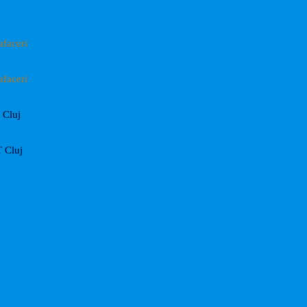
afaceri
afaceri
Cluj
 Cluj