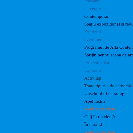
Formare
cercetare
Contemporar
Spațiu expozițional și revis
Expoziții
evenimente
Programul de Artă Conte
Sprijin pentru scena de a
Proiecte artistice
Expoziții
Activități
Toate tipurile de activităț
Unschool of Curating
Apel închis
Apeluri deschise
Cluj în rezidență
În curând
Apeluri deschise