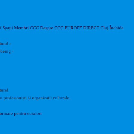
Caută
i
Spații
Membri CCC
Despre CCC
EUROPE DIRECT Cluj
Închide
tural
›
-being
›
tural
 profesioniști și organizații culturale.
formare pentru curatori