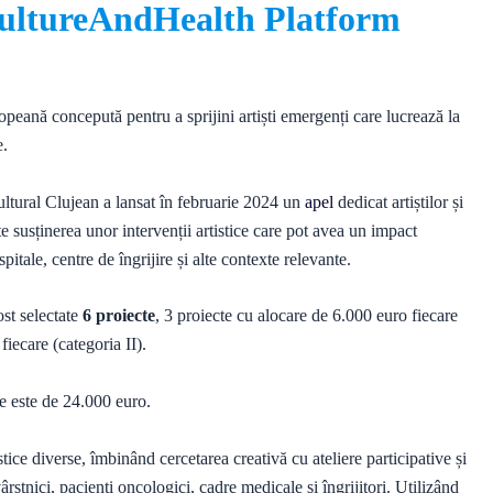
 CultureAndHealth Platform
ropeană concepută pentru a sprijini artiști emergenți care lucrează la
e.
ultural Clujean a lansat în februarie 2024 un
apel
dedicat artiștilor și
 susținerea unor intervenții artistice care pot avea un impact
spitale, centre de îngrijire și alte contexte relevante.
ost selectate
6 proiecte
, 3 proiecte cu alocare de 6.000 euro fiecare
fiecare (categoria II).
e este de 24.000 euro.
tice diverse, îmbinând cercetarea creativă cu ateliere participative și
ârstnici, pacienți oncologici, cadre medicale și îngrijitori. Utilizând