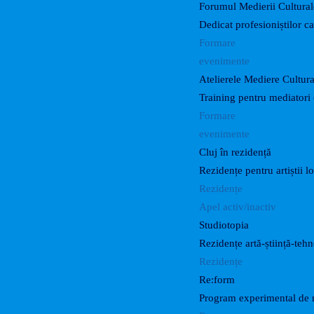
Forumul Medierii Cultural
Dedicat profesioniștilor c
Formare
evenimente
Atelierele Mediere Cultur
Training pentru mediatori 
Formare
evenimente
Cluj în rezidență
Rezidențe pentru artiștii lo
Rezidențe
Apel activ/inactiv
Studiotopia
Rezidențe artă-știință-teh
Rezidențe
Re:form
Program experimental de r