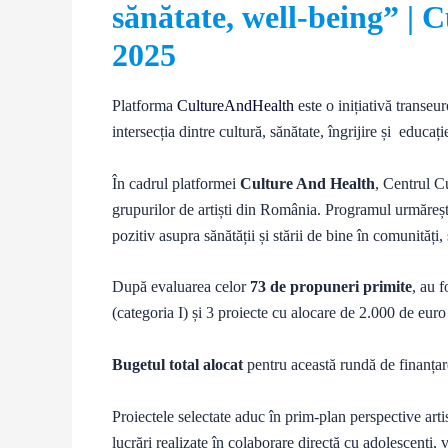
sănătate, well-being” |
2025
Platforma
CultureAndHealth
este o inițiativă transeu
intersecția dintre cultură, sănătate, îngrijire și educați
În cadrul platformei
Culture And Health
, Centrul C
grupurilor de artiști din România. Programul urmărește
pozitiv asupra sănătății și stării de bine în comunități, 
După evaluarea celor
73 de propuneri primite
, au f
(categoria I) și 3 proiecte cu alocare de 2.000 de euro 
Bugetul total alocat
pentru această rundă de finanțar
Proiectele selectate aduc în prim-plan perspective artis
lucrări realizate în colaborare directă cu adolescenți, v