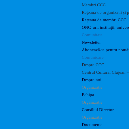
Membri CCC
Rețeaua de organizații și p
Rețeaua de membri CCC
ONG-uri, instituții, univers
Comunitate
Newsletter
Abonează-te pentru noutăț
Comunicare
Despre CCC
Centrul Cultural Clujean —
Despre noi
Organizație
Echipa
Organizație
Consiliul Director
Organizație
Documente