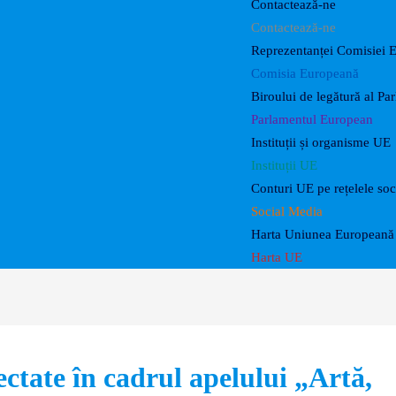
Contactează-ne
Contactează-ne
Reprezentanței Comisiei 
Comisia Europeană
Biroului de legătură al P
Parlamentul European
Instituții și organisme UE
Instituții UE
Conturi UE pe rețelele soc
Social Media
Harta Uniunea Europeană 
Harta UE
lectate în cadrul apelului „Artă,