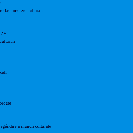
e
are fac mediere culturală
ală+
culturali
cali
nologie
egândire a muncii culturale