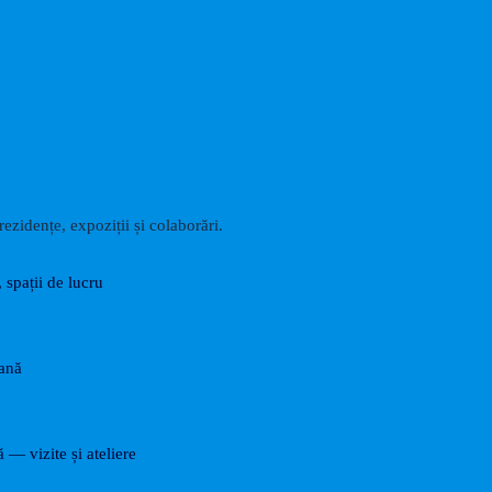
ezidențe, expoziții și colaborări.
, spații de lucru
rană
ă — vizite și ateliere