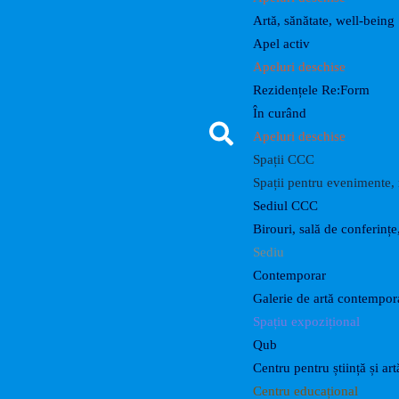
Artă, sănătate, well-being
Apel activ
Apeluri deschise
Rezidențele Re:Form
În curând
Apeluri deschise
Spații CCC
Spații pentru evenimente, r
Sediul CCC
Birouri, sală de conferințe
Sediu
Contemporar
Galerie de artă contempo
Spațiu expozițional
Qub
Centru pentru știință și art
Centru educațional