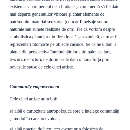
existente sau în pericol de a fi uitate și care merită să fie date
mai departe generațiilor viitoare și chiar elemente de
patrimoniu imaterial senzorial (cum ar fi peisaje sonore
naturale sau sunete realizate de om). Fie că vorbim despre
simbolistica plantelor din flora locală și sezonieră, cum ar fi
reprezentări fitomorfe pe obiecte casnice, fie că ne uităm la
plante din perspectiva întrebuințărilor spirituale: ceaiuri,
leacuri, decocturi, ne dorim să le dăm o nouă forță prin
poveștile spuse de cele cinci artiste.
Community empowerment
Cele cinci artiste ar trebui:
să aibă o curiozitate antropologică spre a înțelege comunități
și modul în care au evoluat;
să aibă practici de lucru
eco aware
prin folosirea de