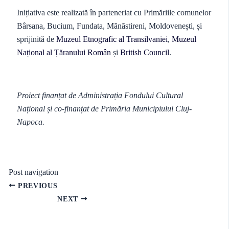
Inițiativa este realizată în parteneriat cu Primăriile comunelor
Bârsana, Bucium, Fundata, Mănăstireni, Moldovenești, și
sprijinită de
Muzeul Etnografic al Transilvaniei
,
Muzeul
Național al Țăranului Român
și
British Council
.
Proiect finanțat de Administrația Fondului Cultural
Național și co-finanțat de Primăria Municipiului Cluj-
Napoca.
Post navigation
PREVIOUS
NEXT