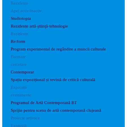
Rezidențe
Apel activ/inactiv
Studiotopia
Rezidențe artă-știință-tehnologie
Rezidențe
Re:form
Program experimental de regândire a muncii culturale
Formare
cercetare
Contemporar
Spațiu expozițional și revistă de critică culturală
Expoziții
evenimente
Programul de Artă Contemporană BT
Sprijin pentru scena de artă contemporană clujeană
Proiecte artistice
Expoziții