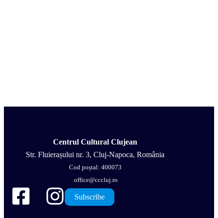
Centrul Cultural Clujean
Str. Fluierașului nr. 3, Cluj-Napoca, România
Cod poștal: 400073
office@cccluj.ro
Subscribe