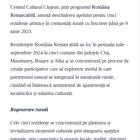
Centrul Cultural Clujean, prin programul
România
Remarcabilă
, anunță deschiderea apelului pentru cinci
rezidențe artistice în comunități rurale cu înscriere până pe 9
iunie 2023.
Rezidențele România Remarcabilă au loc în perioada iulie –
septembrie 2024 în cinci comune din județele Cluj,
Maramureș, Brașov și Alba și se concentrează pe procese de
creație participative care să exploreze modul în care
patrimoniul natural se integrează în narațiunile rurale,
căutând să întărească sentimentul de apartenență al
localnicilor și mândria culturală.
Regenerare rurală
Cele cinci rezidențe se concentrează pe păstrarea și
revitalizarea moștenirii culturale prin integrarea spațiilor
naturale, prin conectarea la povești locale, tradiții, obiceiuri