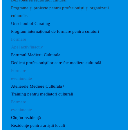
Dezvoltarea sectorului cultural
Programe și proiecte pentru profesioniști și organizații
culturale.
Unschool of Curating
Program internațional de formare pentru curatori
Formare
Apel activ/inactiv
Forumul Medierii Culturale
Dedicat profesioniștilor care fac mediere culturală
Formare
evenimente
Atelierele Mediere Culturală+
Training pentru mediatori culturali
Formare
evenimente
Cluj în rezidență
Rezidențe pentru artiștii locali