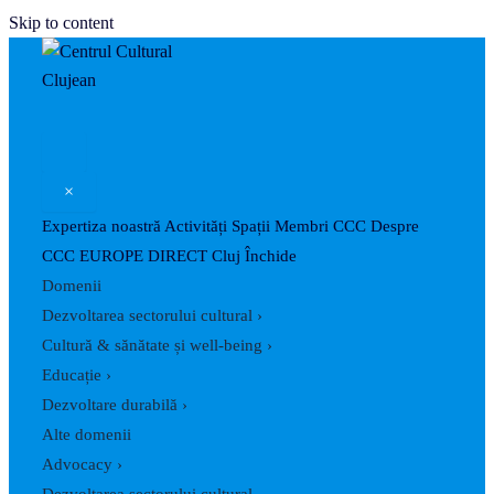
Skip to content
×
Expertiza noastră
Activități
Spații
Membri CCC
Despre
CCC
EUROPE DIRECT Cluj
Închide
Domenii
Dezvoltarea sectorului cultural
›
Cultură & sănătate și well-being
›
Educație
›
Dezvoltare durabilă
›
Alte domenii
Advocacy
›