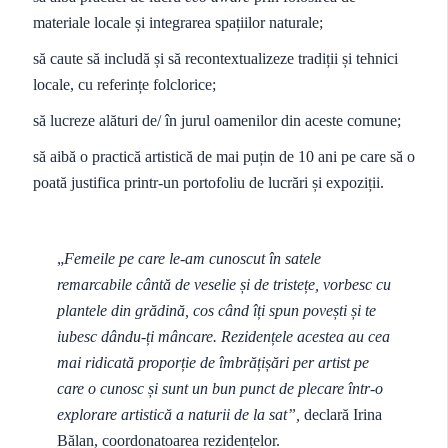
materiale locale și integrarea spațiilor naturale;
să caute să includă și să recontextualizeze tradiții și tehnici
locale, cu referințe folclorice;
să lucreze alături de/ în jurul oamenilor din aceste comune;
să aibă o practică artistică de mai puțin de 10 ani pe care să o
poată justifica printr-un portofoliu de lucrări și expoziții.
„
Femeile pe care le-am cunoscut în satele
remarcabile cântă de veselie și de tristețe, vorbesc cu
plantele din grădină, cos când îți spun povești și te
iubesc dându-ți mâncare. Rezidențele acestea au cea
mai ridicată proporție de îmbrățișări per artist pe
care o cunosc și sunt un bun punct de plecare într-o
explorare artistică a naturii de la sat”,
declară Irina
Bălan, coordonatoarea rezidențelor.