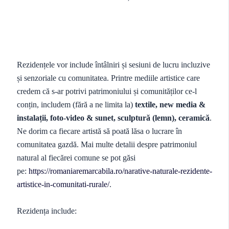
Rezidențele vor include întâlniri și sesiuni de lucru incluzive
și senzoriale cu comunitatea. Printre mediile artistice care
credem că s-ar potrivi patrimoniului și comunităților ce-l
conțin, includem (fără a ne limita la)
textile, new media &
instalații, foto-video & sunet, sculptură (lemn), ceramică
.
Ne dorim ca fiecare artistă să poată lăsa o lucrare în
comunitatea gazdă. Mai multe detalii despre patrimoniul
natural al fiecărei comune se pot găsi
pe:
https://romaniaremarcabila.ro/narative-naturale-rezidente-
artistice-in-comunitati-rurale/
.
Rezidența include: