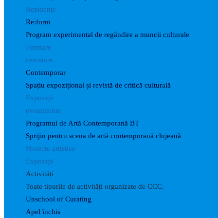
Rezidențe
Re:form
Program experimental de regândire a muncii culturale
Formare
cercetare
Contemporar
Spațiu expozițional și revistă de critică culturală
Expoziții
evenimente
Programul de Artă Contemporană BT
Sprijin pentru scena de artă contemporană clujeană
Proiecte artistice
Expoziții
Activități
Toate tipurile de activități organizate de CCC.
Unschool of Curating
Apel închis