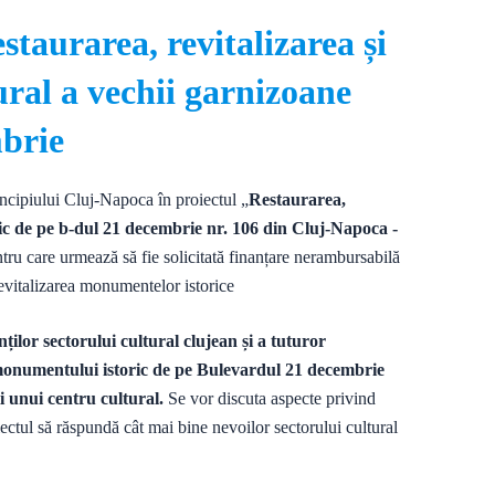
staurarea, revitalizarea și
ural a vechii garnizoane
mbrie
uncipiului Cluj-Napoca în proiectul „
Restaurarea,
ric de pe b-dul 21 decembrie nr. 106 din Cluj-Napoca -
ntru care urmează să fie solicitată finanțare nerambursabilă
italizarea monumentelor istorice
ților sectorului cultural clujean și a tuturor
 a monumentului istoric de pe Bulevardul 21 decembrie
i unui centru cultural.
Se vor discuta aspecte privind
roiectul să răspundă cât mai bine nevoilor sectorului cultural