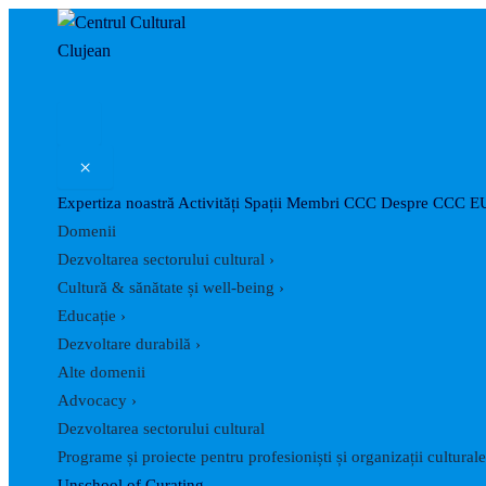
Skip
Post
to
navigation
content
×
Expertiza noastră
Activități
Spații
Membri CCC
Despre CCC
E
Domenii
Dezvoltarea sectorului cultural
›
Cultură & sănătate și well-being
›
Educație
›
Dezvoltare durabilă
›
Alte domenii
Advocacy
›
Dezvoltarea sectorului cultural
Programe și proiecte pentru profesioniști și organizații culturale
Unschool of Curating