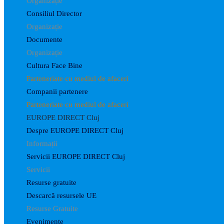
Organizație
Consiliul Director
Organizație
Documente
Organizație
Cultura Face Bine
Parteneriate cu mediul de afaceri
Companii partenere
Parteneriate cu mediul de afaceri
EUROPE DIRECT Cluj
Despre EUROPE DIRECT Cluj
Informații
Servicii EUROPE DIRECT Cluj
Servicii
Resurse gratuite
Descarcă resursele UE
Resurse Gratuite
Evenimente