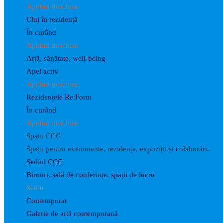
Apeluri deschise
Cluj în rezidență
În curând
Apeluri deschise
Artă, sănătate, well-being
Apel activ
Apeluri deschise
Rezidențele Re:Form
În curând
Apeluri deschise
Spații CCC
Spații pentru evenimente, rezidențe, expoziții și colaborări.
Sediul CCC
Birouri, sală de conferințe, spații de lucru
Sediu
Contemporar
Galerie de artă contemporană