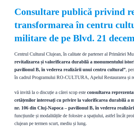
Consultare publică privind re
transformarea în centru cult
militare de pe Blvd. 21 dece
Centrul Cultural Clujean, în calitate de partener al Primăriei M
revitalizarea și valorificarea durabilă a monumentului isto
pavilionul B, în vederea realizării unui centru cultural”
, pe
în cadrul Programului RO-CULTURA, Apelul Restaurarea și rev
vă invită la o discuție a cărei scop este
consultarea reprezentan
cetățenilor interesați cu privire la valorificarea durabilă
nr. 106 din Cluj-Napoca – pavilionul B, în vederea realizări
funcțiunile și modalitățile de folosire a spațiului, astfel încât p
clujean pe termen scurt, mediu și lung.