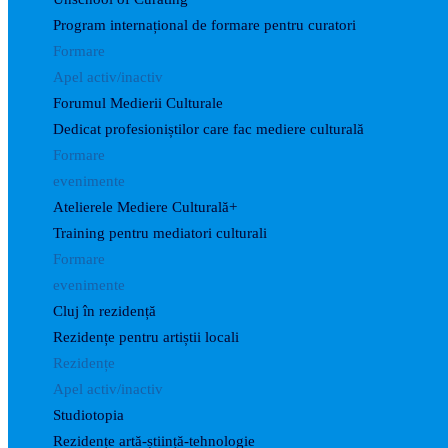
Program internațional de formare pentru curatori
Formare
Apel activ/inactiv
Forumul Medierii Culturale
Dedicat profesioniștilor care fac mediere culturală
Formare
evenimente
Atelierele Mediere Culturală+
Training pentru mediatori culturali
Formare
evenimente
Cluj în rezidență
Rezidențe pentru artiștii locali
Rezidențe
Apel activ/inactiv
Studiotopia
Rezidențe artă-știință-tehnologie