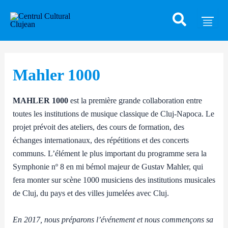
Caută
Skip
Post
to
navigation
content
Mahler 1000
MAHLER 1000
est la première grande collaboration entre
toutes les institutions de musique classique de Cluj-Napoca. Le
projet prévoit des ateliers, des cours de formation, des
échanges internationaux, des répétitions et des concerts
communs. L’élément le plus important du programme sera la
Symphonie nº 8 en mi bémol majeur de Gustav Mahler, qui
fera monter sur scène 1000 musiciens des institutions musicales
de Cluj, du pays et des villes jumelées avec Cluj.
En 2017, nous préparons l’événement et nous commençons sa